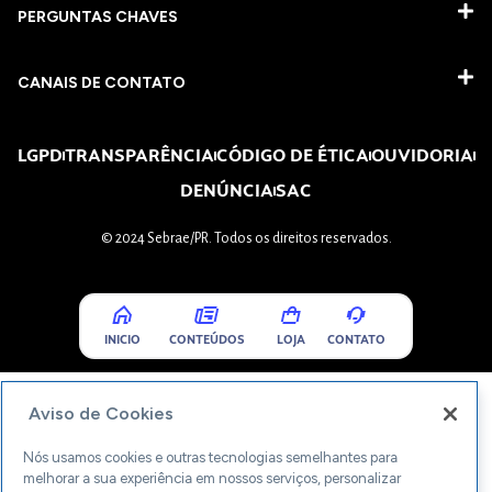
PERGUNTAS CHAVES​
CANAIS DE CONTATO
LGPD
TRANSPARÊNCIA
CÓDIGO DE ÉTICA
OUVIDORIA
DENÚNCIA
SAC
© 2024 Sebrae/PR. Todos os direitos reservados.
INICIO
CONTEÚDOS
LOJA
CONTATO
Aviso de Cookies
Nós usamos cookies e outras tecnologias semelhantes para
melhorar a sua experiência em nossos serviços, personalizar