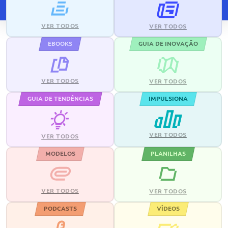
VER TODOS
VER TODOS
EBOOKS
GUIA DE INOVAÇÃO
VER TODOS
VER TODOS
GUIA DE TENDÊNCIAS
IMPULSIONA
VER TODOS
VER TODOS
MODELOS
PLANILHAS
VER TODOS
VER TODOS
PODCASTS
VÍDEOS