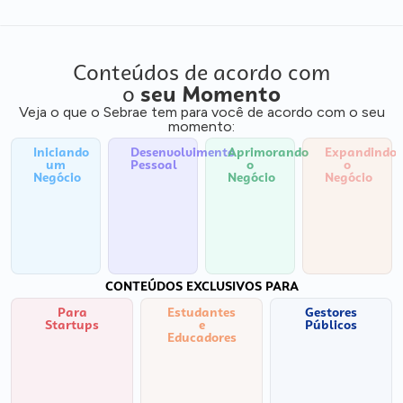
Conteúdos de acordo com
o
seu Momento
Veja o que o Sebrae tem para você de acordo com o seu
momento:
Iniciando
Desenvolvimento
Aprimorando
Expandindo
um
Pessoal
o
o
Negócio
Negócio
Negócio
CONTEÚDOS EXCLUSIVOS PARA
Para
Estudantes
Gestores
Startups
e
Públicos
Educadores