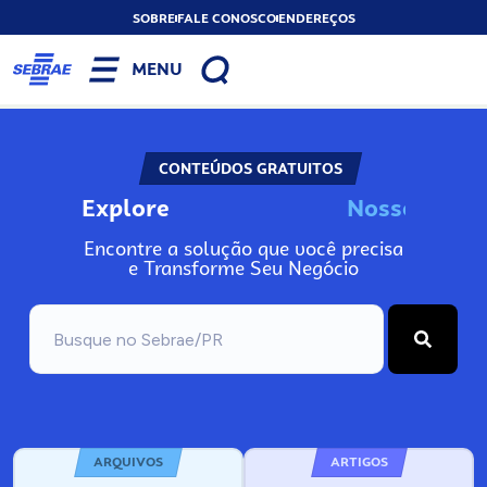
SOBRE
FALE CONOSCO
ENDEREÇOS
MENU
CONTEÚDOS GRATUITOS
Explore
N
o
s
s
o
s
I
n
f
Encontre a solução que você precisa
e Transforme Seu Negócio
ARQUIVOS
ARTIGOS