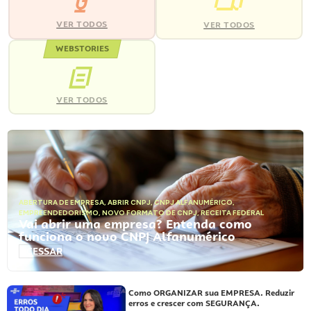
VER TODOS
VER TODOS
WEBSTORIES
VER TODOS
ABERTURA DE EMPRESA
,
ABRIR CNPJ
,
CNPJ ALFANUMÉRICO
,
EMPREENDEDORISMO
,
NOVO FORMATO DE CNPJ
,
RECEITA FEDERAL
Vai abrir uma empresa? Entenda como
funciona o novo CNPJ Alfanumérico
ACESSAR
Como ORGANIZAR sua EMPRESA. Reduzir
erros e crescer com SEGURANÇA.