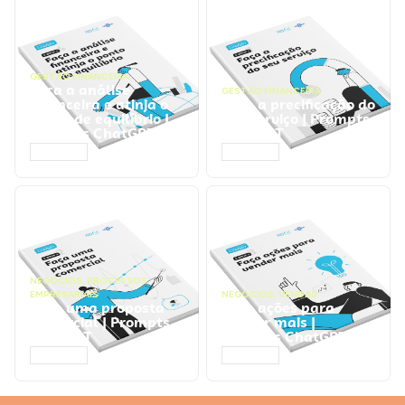
GESTÃO FINANCEIRA
Faça a análise
GESTÃO FINANCEIRA
financeira e atinja o
Faça a precificação do
ponto de equilíbrio |
seu serviço | Prompts
Prompts ChatGPT
ChatGPT
ACESSAR
ACESSAR
NEGÓCIOS
,
PROCESSOS
EMPRESARIAIS
NEGÓCIOS
,
VENDAS
Faça uma proposta
Faça ações para
comercial | Prompts
vender mais |
ChatGPT
Prompts ChatGPT
ACESSAR
ACESSAR