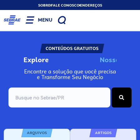
SOBRE
FALE CONOSCO
ENDEREÇOS
MENU
CONTEÚDOS GRATUITOS
Explore
N
o
s
s
o
s
A
Encontre a solução que você precisa
e Transforme Seu Negócio
ARQUIVOS
ARTIGOS