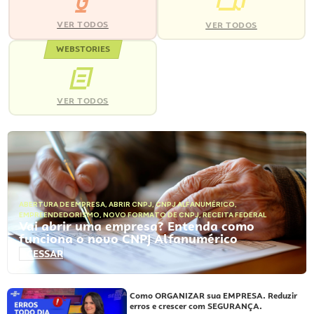
VER TODOS
VER TODOS
WEBSTORIES
VER TODOS
ABERTURA DE EMPRESA
,
ABRIR CNPJ
,
CNPJ ALFANUMÉRICO
,
EMPREENDEDORISMO
,
NOVO FORMATO DE CNPJ
,
RECEITA FEDERAL
Vai abrir uma empresa? Entenda como
funciona o novo CNPJ Alfanumérico
ACESSAR
Como ORGANIZAR sua EMPRESA. Reduzir
erros e crescer com SEGURANÇA.