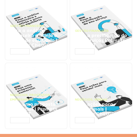
GESTÃO FINANCEIRA
Faça a análise
GESTÃO FINANCEIRA
financeira e atinja o
Faça a precificação do
ponto de equilíbrio |
seu serviço | Prompts
Prompts ChatGPT
ChatGPT
ACESSAR
ACESSAR
NEGÓCIOS
,
PROCESSOS
EMPRESARIAIS
NEGÓCIOS
,
VENDAS
Faça uma proposta
Faça ações para
comercial | Prompts
vender mais |
ChatGPT
Prompts ChatGPT
ACESSAR
ACESSAR