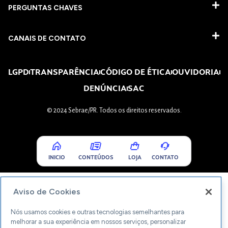
PERGUNTAS CHAVES​
CANAIS DE CONTATO
LGPD
TRANSPARÊNCIA
CÓDIGO DE ÉTICA
OUVIDORIA
DENÚNCIA
SAC
© 2024 Sebrae/PR. Todos os direitos reservados.
INICIO
CONTEÚDOS
LOJA
CONTATO
Aviso de Cookies
Nós usamos cookies e outras tecnologias semelhantes para
melhorar a sua experiência em nossos serviços, personalizar