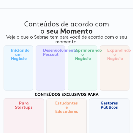
Conteúdos de acordo com
o
seu Momento
Veja o que o Sebrae tem para você de acordo com o seu
momento:
Iniciando
Desenvolvimento
Aprimorando
Expandindo
um
Pessoal
o
o
Negócio
Negócio
Negócio
CONTEÚDOS EXCLUSIVOS PARA
Para
Estudantes
Gestores
Startups
e
Públicos
Educadores