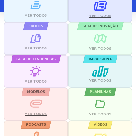
VER TODOS
VER TODOS
EBOOKS
GUIA DE INOVAÇÃO
VER TODOS
VER TODOS
GUIA DE TENDÊNCIAS
IMPULSIONA
VER TODOS
VER TODOS
MODELOS
PLANILHAS
VER TODOS
VER TODOS
PODCASTS
VÍDEOS