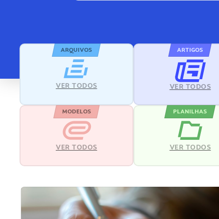
ARQUIVOS
ARTIGOS
VER TODOS
VER TODOS
MODELOS
PLANILHAS
VER TODOS
VER TODOS