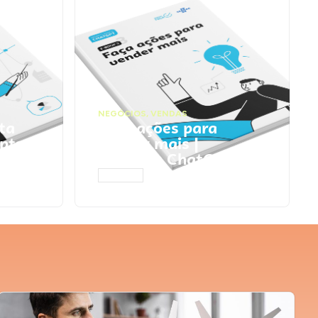
NEGÓCIOS
,
VENDAS
ta
Faça ações para
pts
vender mais |
Prompts ChatGPT
ACESSAR