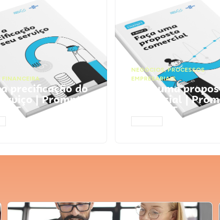
NEGÓCIOS
,
PROCESSOS
 FINANCEIRA
EMPRESARIAIS
 a precificação do
Faça uma propos
serviço | Prompts
comercial | Prom
tGPT
ChatGPT
AR
ACESSAR