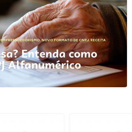
,
EMPREENDEDORISMO
,
NOVO FORMATO DE CNPJ
,
RECEITA
esa? Entenda como
PJ Alfanumérico