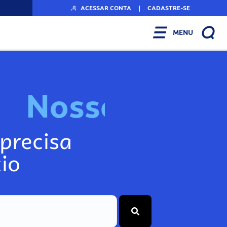
ACESSAR CONTA
|
CADASTRE-SE
MENU
N
o
s
s
o
s
I
n
f
o
g
precisa
io