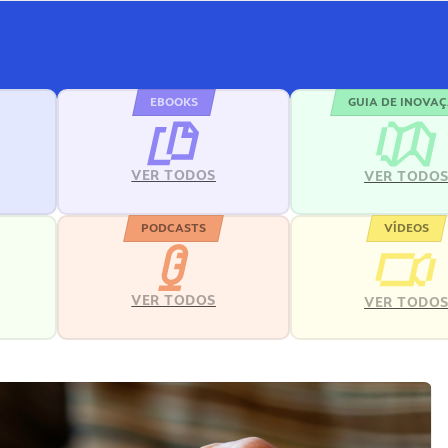
EBOOKS
GUIA DE INOVA
VER TODOS
VER TODO
PODCASTS
VÍDEOS
VER TODOS
VER TODO