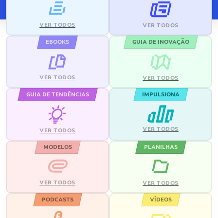
VER TODOS
VER TODOS
EBOOKS
GUIA DE INOVAÇÃO
VER TODOS
VER TODOS
GUIA DE TENDÊNCIAS
IMPULSIONA
VER TODOS
VER TODOS
MODELOS
PLANILHAS
VER TODOS
VER TODOS
PODCASTS
VÍDEOS