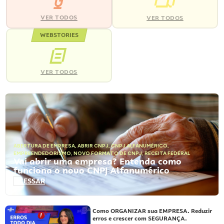
VER TODOS
VER TODOS
WEBSTORIES
VER TODOS
ABERTURA DE EMPRESA
,
ABRIR CNPJ
,
CNPJ ALFANUMÉRICO
,
EMPREENDEDORISMO
,
NOVO FORMATO DE CNPJ
,
RECEITA FEDERAL
Vai abrir uma empresa? Entenda como
funciona o novo CNPJ Alfanumérico
ACESSAR
Como ORGANIZAR sua EMPRESA. Reduzir
erros e crescer com SEGURANÇA.