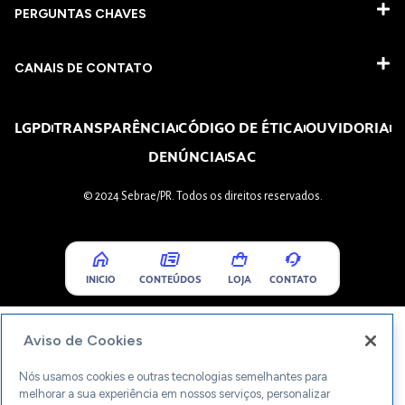
PERGUNTAS CHAVES​
CANAIS DE CONTATO
LGPD
TRANSPARÊNCIA
CÓDIGO DE ÉTICA
OUVIDORIA
DENÚNCIA
SAC
© 2024 Sebrae/PR. Todos os direitos reservados.
INICIO
CONTEÚDOS
LOJA
CONTATO
Aviso de Cookies
Nós usamos cookies e outras tecnologias semelhantes para
melhorar a sua experiência em nossos serviços, personalizar