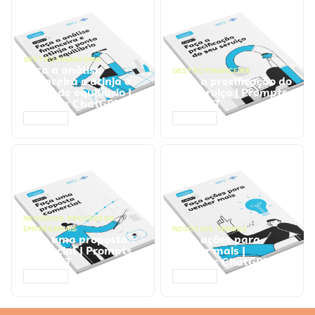
GESTÃO FINANCEIRA
Faça a análise
GESTÃO FINANCEIRA
financeira e atinja o
Faça a precificação do
ponto de equilíbrio |
seu serviço | Prompts
Prompts ChatGPT
ChatGPT
ACESSAR
ACESSAR
NEGÓCIOS
,
PROCESSOS
EMPRESARIAIS
NEGÓCIOS
,
VENDAS
Faça uma proposta
Faça ações para
comercial | Prompts
vender mais |
ChatGPT
Prompts ChatGPT
ACESSAR
ACESSAR