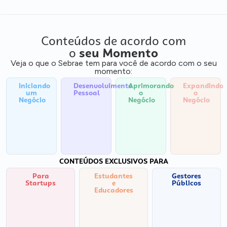
Conteúdos de acordo com
o
seu Momento
Veja o que o Sebrae tem para você de acordo com o seu
momento:
Iniciando
Desenvolvimento
Aprimorando
Expandindo
um
Pessoal
o
o
Negócio
Negócio
Negócio
CONTEÚDOS EXCLUSIVOS PARA
Para
Estudantes
Gestores
Startups
e
Públicos
Educadores