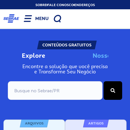
SOBRE
FALE CONOSCO
ENDEREÇOS
MENU
CONTEÚDOS GRATUITOS
Explore
N
o
s
s
o
s
A
Encontre a solução que você precisa
e Transforme Seu Negócio
ARQUIVOS
ARTIGOS