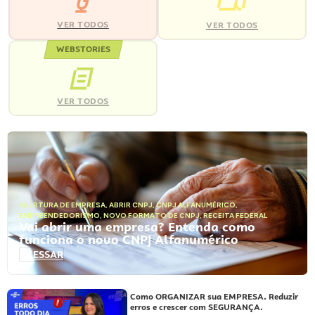
VER TODOS
VER TODOS
WEBSTORIES
VER TODOS
ABERTURA DE EMPRESA
,
ABRIR CNPJ
,
CNPJ ALFANUMÉRICO
,
EMPREENDEDORISMO
,
NOVO FORMATO DE CNPJ
,
RECEITA FEDERAL
Vai abrir uma empresa? Entenda como
funciona o novo CNPJ Alfanumérico
ACESSAR
Como ORGANIZAR sua EMPRESA. Reduzir
erros e crescer com SEGURANÇA.