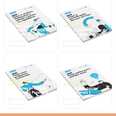
GESTÃO FINANCEIRA
Faça a análise
GESTÃO FINANCEIRA
financeira e atinja o
Faça a precificação do
ponto de equilíbrio |
seu serviço | Prompts
Prompts ChatGPT
ChatGPT
ACESSAR
ACESSAR
NEGÓCIOS
,
PROCESSOS
EMPRESARIAIS
NEGÓCIOS
,
VENDAS
Faça uma proposta
Faça ações para
comercial | Prompts
vender mais |
ChatGPT
Prompts ChatGPT
ACESSAR
ACESSAR