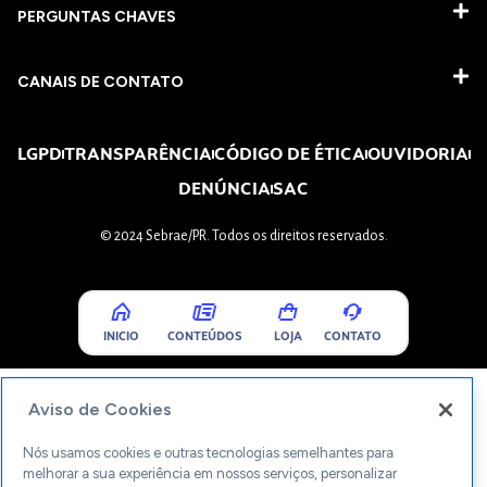
PERGUNTAS CHAVES​
CANAIS DE CONTATO
LGPD
TRANSPARÊNCIA
CÓDIGO DE ÉTICA
OUVIDORIA
DENÚNCIA
SAC
© 2024 Sebrae/PR. Todos os direitos reservados.
INICIO
CONTEÚDOS
LOJA
CONTATO
Aviso de Cookies
Nós usamos cookies e outras tecnologias semelhantes para
melhorar a sua experiência em nossos serviços, personalizar