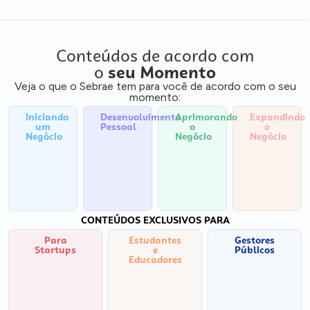
Conteúdos de acordo com
o
seu Momento
Veja o que o Sebrae tem para você de acordo com o seu
momento:
Iniciando
Desenvolvimento
Aprimorando
Expandindo
um
Pessoal
o
o
Negócio
Negócio
Negócio
CONTEÚDOS EXCLUSIVOS PARA
Para
Estudantes
Gestores
Startups
e
Públicos
Educadores