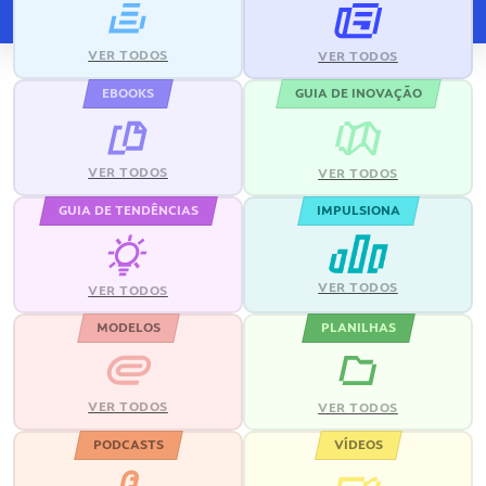
VER TODOS
VER TODOS
EBOOKS
GUIA DE INOVAÇÃO
VER TODOS
VER TODOS
GUIA DE TENDÊNCIAS
IMPULSIONA
VER TODOS
VER TODOS
MODELOS
PLANILHAS
VER TODOS
VER TODOS
PODCASTS
VÍDEOS