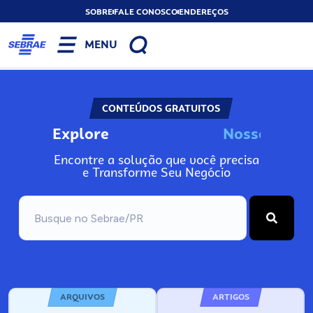
SOBRE
FALE CONOSCO
ENDEREÇOS
MENU
CONTEÚDOS GRATUITOS
Explore
N
o
s
s
o
s
I
n
f
Encontre a solução que você precisa
e Transforme Seu Negócio
ARQUIVOS
ARTIGOS