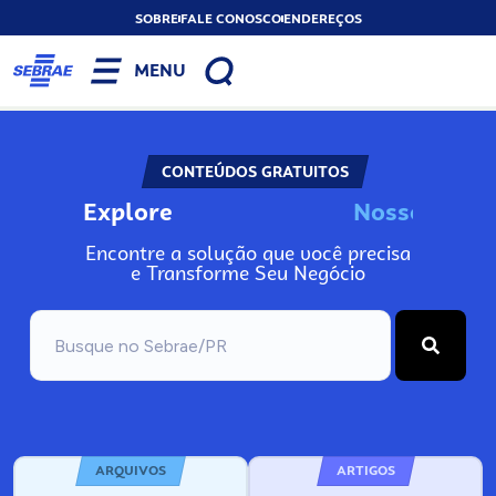
SOBRE
FALE CONOSCO
ENDEREÇOS
MENU
CONTEÚDOS GRATUITOS
Explore
N
o
s
s
o
s
I
n
f
o
Encontre a solução que você precisa
e Transforme Seu Negócio
ARQUIVOS
ARTIGOS