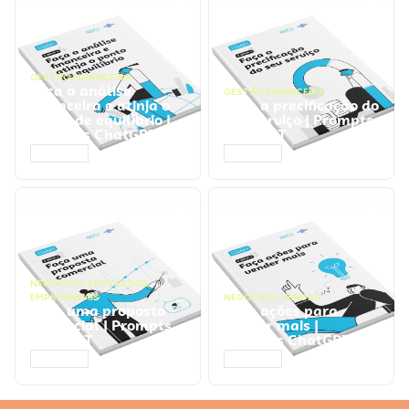
GESTÃO FINANCEIRA
Faça a análise
GESTÃO FINANCEIRA
financeira e atinja o
Faça a precificação do
ponto de equilíbrio |
seu serviço | Prompts
Prompts ChatGPT
ChatGPT
ACESSAR
ACESSAR
NEGÓCIOS
,
PROCESSOS
EMPRESARIAIS
NEGÓCIOS
,
VENDAS
Faça uma proposta
Faça ações para
comercial | Prompts
vender mais |
ChatGPT
Prompts ChatGPT
ACESSAR
ACESSAR