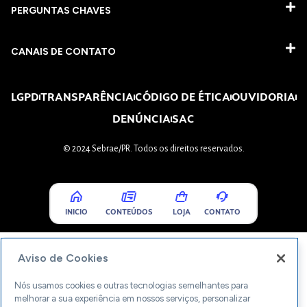
PERGUNTAS CHAVES​
CANAIS DE CONTATO
LGPD
TRANSPARÊNCIA
CÓDIGO DE ÉTICA
OUVIDORIA
DENÚNCIA
SAC
© 2024 Sebrae/PR. Todos os direitos reservados.
INICIO
CONTEÚDOS
LOJA
CONTATO
Aviso de Cookies
Nós usamos cookies e outras tecnologias semelhantes para
melhorar a sua experiência em nossos serviços, personalizar