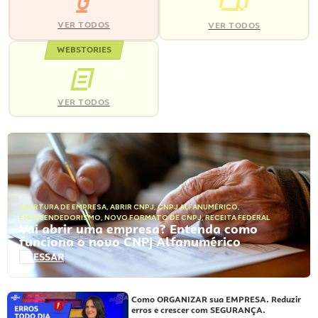
VER TODOS
VER TODOS
WEBSTORIES
VER TODOS
ABERTURA DE EMPRESA
,
ABRIR CNPJ
,
CNPJ ALFANUMÉRICO
,
EMPREENDEDORISMO
,
NOVO FORMATO DE CNPJ
,
RECEITA FEDERAL
Vai abrir uma empresa? Entenda como
funciona o novo CNPJ Alfanumérico
ACESSAR
Como ORGANIZAR sua EMPRESA. Reduzir
erros e crescer com SEGURANÇA.