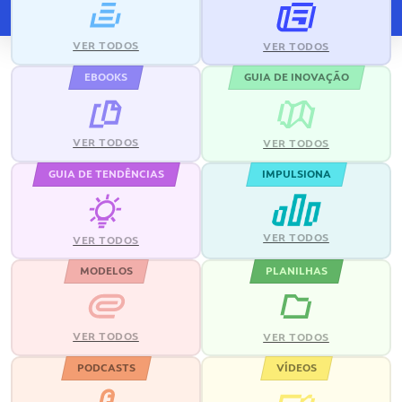
VER TODOS
VER TODOS
EBOOKS
GUIA DE INOVAÇÃO
VER TODOS
VER TODOS
GUIA DE TENDÊNCIAS
IMPULSIONA
VER TODOS
VER TODOS
MODELOS
PLANILHAS
VER TODOS
VER TODOS
PODCASTS
VÍDEOS