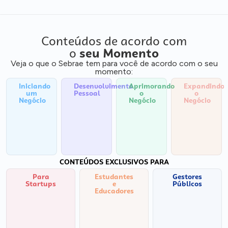
Conteúdos de acordo com
o
seu Momento
Veja o que o Sebrae tem para você de acordo com o seu
momento:
Iniciando
Desenvolvimento
Aprimorando
Expandindo
um
Pessoal
o
o
Negócio
Negócio
Negócio
CONTEÚDOS EXCLUSIVOS PARA
Para
Estudantes
Gestores
Startups
e
Públicos
Educadores