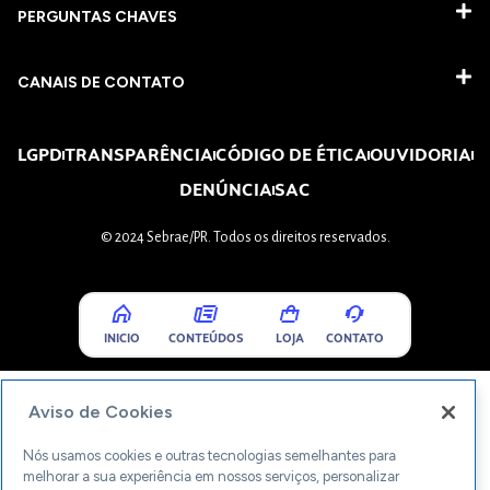
PERGUNTAS CHAVES​
CANAIS DE CONTATO
LGPD
TRANSPARÊNCIA
CÓDIGO DE ÉTICA
OUVIDORIA
DENÚNCIA
SAC
© 2024 Sebrae/PR. Todos os direitos reservados.
INICIO
CONTEÚDOS
LOJA
CONTATO
Aviso de Cookies
Nós usamos cookies e outras tecnologias semelhantes para
melhorar a sua experiência em nossos serviços, personalizar