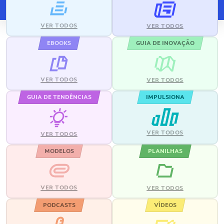
VER TODOS
VER TODOS
EBOOKS
GUIA DE INOVAÇÃO
VER TODOS
VER TODOS
GUIA DE TENDÊNCIAS
IMPULSIONA
VER TODOS
VER TODOS
MODELOS
PLANILHAS
VER TODOS
VER TODOS
PODCASTS
VÍDEOS