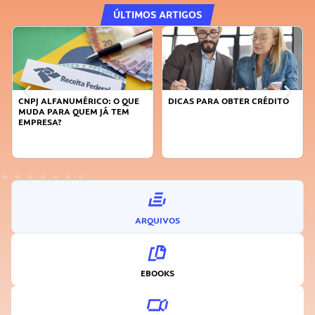
ÚLTIMOS ARTIGOS
O: O QUE
DICAS PARA OBTER CRÉDITO
FAÇA A DIFERENÇA: SE
JÁ TEM
SUSTENTÁVEL, SEJA
INOVADOR
ARQUIVOS
EBOOKS