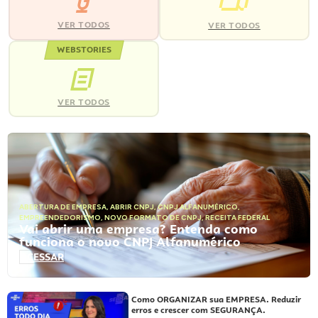
VER TODOS
VER TODOS
WEBSTORIES
VER TODOS
ABERTURA DE EMPRESA
,
ABRIR CNPJ
,
CNPJ ALFANUMÉRICO
,
EMPREENDEDORISMO
,
NOVO FORMATO DE CNPJ
,
RECEITA FEDERAL
Vai abrir uma empresa? Entenda como
funciona o novo CNPJ Alfanumérico
ACESSAR
Como ORGANIZAR sua EMPRESA. Reduzir
erros e crescer com SEGURANÇA.