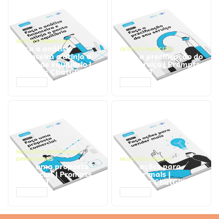
GESTÃO FINANCEIRA
Faça a análise
GESTÃO FINANCEIRA
financeira e atinja o
Faça a precificação do
ponto de equilíbrio |
seu serviço | Prompts
Prompts ChatGPT
ChatGPT
ACESSAR
ACESSAR
NEGÓCIOS
,
PROCESSOS
EMPRESARIAIS
NEGÓCIOS
,
VENDAS
Faça uma proposta
Faça ações para
comercial | Prompts
vender mais |
ChatGPT
Prompts ChatGPT
ACESSAR
ACESSAR