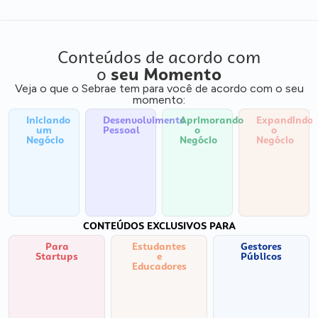
Conteúdos de acordo com
o
seu Momento
Veja o que o Sebrae tem para você de acordo com o seu
momento:
Iniciando
Desenvolvimento
Aprimorando
Expandindo
um
Pessoal
o
o
Negócio
Negócio
Negócio
CONTEÚDOS EXCLUSIVOS PARA
Para
Estudantes
Gestores
Startups
e
Públicos
Educadores