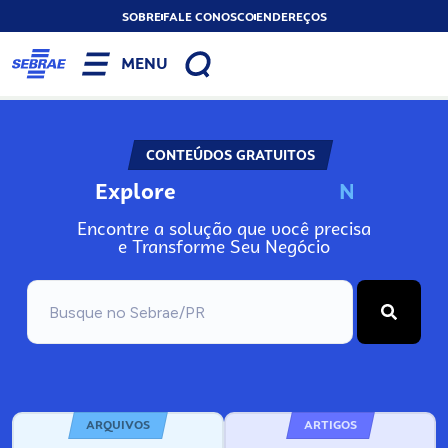
SOBRE
FALE CONOSCO
ENDEREÇOS
MENU
CONTEÚDOS GRATUITOS
Explore
N
o
s
s
o
s
A
Encontre a solução que você precisa
e Transforme Seu Negócio
ARQUIVOS
ARTIGOS