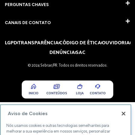
PERGUNTAS CHAVES​
CANAIS DE CONTATO
LGPD
TRANSPARÊNCIA
CÓDIGO DE ÉTICA
OUVIDORIA
DENÚNCIA
SAC
© 2024 Sebrae/PR. Todos os direitos reservados.
INICIO
CONTEÚDOS
LOJA
CONTATO
Aviso de Cookies
Nós usamos cookies e outras tecnologias semelhantes para
melhorar a sua experiência em nossos serviços, personalizar