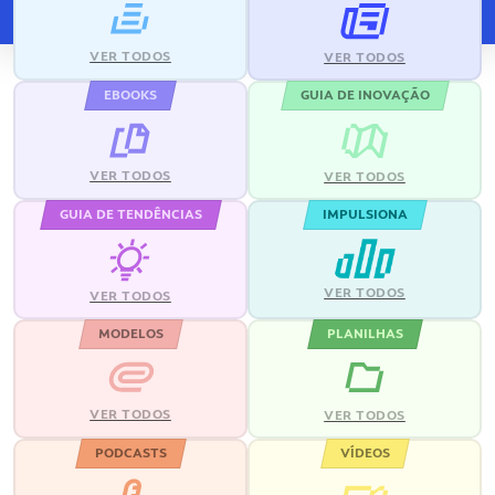
VER TODOS
VER TODOS
EBOOKS
GUIA DE INOVAÇÃO
VER TODOS
VER TODOS
GUIA DE TENDÊNCIAS
IMPULSIONA
VER TODOS
VER TODOS
MODELOS
PLANILHAS
VER TODOS
VER TODOS
PODCASTS
VÍDEOS