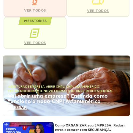
VER TODOS
VER TODOS
WEBSTORIES
VER TODOS
ABERTURA DE EMPRESA
,
ABRIR CNPJ
,
CNPJ ALFANUMÉRICO
,
EMPREENDEDORISMO
,
NOVO FORMATO DE CNPJ
,
RECEITA FEDERAL
Vai abrir uma empresa? Entenda como
funciona o novo CNPJ Alfanumérico
ACESSAR
Como ORGANIZAR sua EMPRESA. Reduzir
erros e crescer com SEGURANÇA.