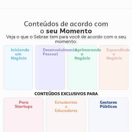
Conteúdos de acordo com
o
seu Momento
Veja o que o Sebrae tem para você de acordo com o seu
momento:
Iniciando
Desenvolvimento
Aprimorando
Expandindo
um
Pessoal
o
o
Negócio
Negócio
Negócio
CONTEÚDOS EXCLUSIVOS PARA
Para
Estudantes
Gestores
Startups
e
Públicos
Educadores