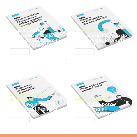
GESTÃO FINANCEIRA
Faça a análise
GESTÃO FINANCEIRA
financeira e atinja o
Faça a precificação do
ponto de equilíbrio |
seu serviço | Prompts
Prompts ChatGPT
ChatGPT
ACESSAR
ACESSAR
NEGÓCIOS
,
PROCESSOS
EMPRESARIAIS
NEGÓCIOS
,
VENDAS
Faça uma proposta
Faça ações para
comercial | Prompts
vender mais |
ChatGPT
Prompts ChatGPT
ACESSAR
ACESSAR