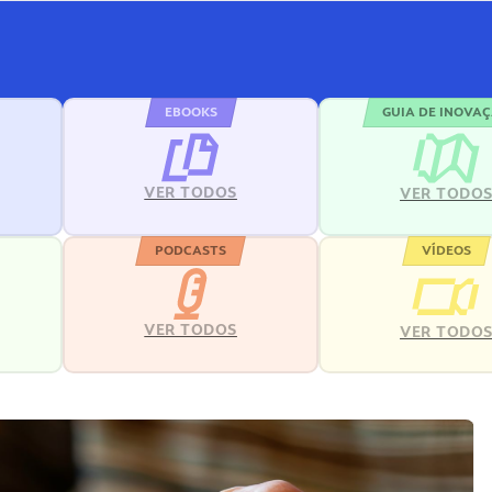
EBOOKS
GUIA DE INOVA
VER TODOS
VER TODO
PODCASTS
VÍDEOS
VER TODOS
VER TODO