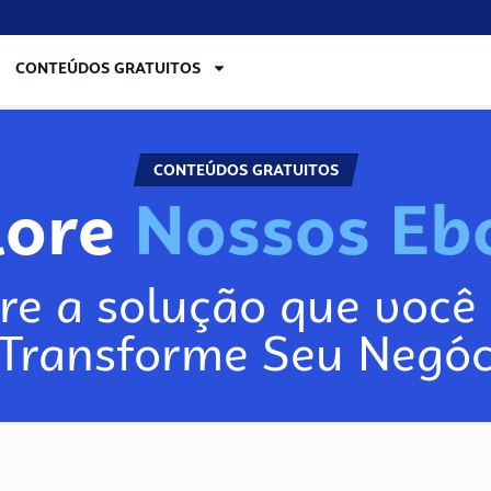
CONTEÚDOS GRATUITOS
CONTEÚDOS GRATUITOS
lore
N
o
s
s
o
s
E
b
re a solução que você 
 Transforme Seu Negóc