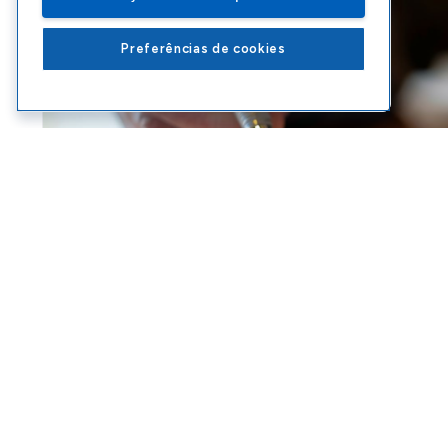
Preferências de cookies
ABERTURA DE EMPRESA
,
ABRIR CNPJ
,
CNPJ ALFANUMÉRICO
FEDERAL
Vai abrir uma empr
funciona o novo CN
ACESSAR
EBOOKS