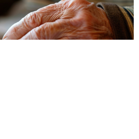
,
EMPREENDEDORISMO
,
NOVO FORMATO DE CNPJ
,
RECEITA
esa? Entenda como
PJ Alfanumérico