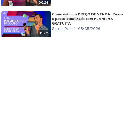
06:24
Como definir o PREÇO DE VENDA. Passo
a passo atualizado com PLANILHA
GRATUITA
Sebrae Paraná
05/05/2026
11:20
Como planejar a SUCESSÃO FAMILIAR
do NEGÓCIO.
Sebrae Paraná
28/04/2026
10:28
Passo a passo para ORGANIZAR sua
PROPRIEDADE RURAL
Sebrae Paraná
21/04/2026
07:43