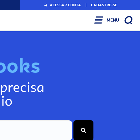
ACESSAR CONTA
|
CADASTRE-SE
MENU
o
o
k
s
precisa
io