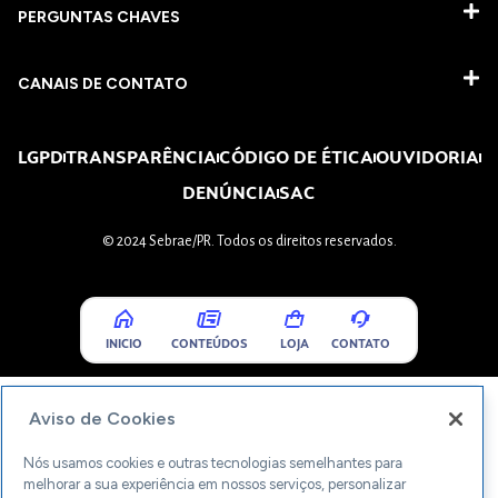
PERGUNTAS CHAVES​
CANAIS DE CONTATO
LGPD
TRANSPARÊNCIA
CÓDIGO DE ÉTICA
OUVIDORIA
DENÚNCIA
SAC
© 2024 Sebrae/PR. Todos os direitos reservados.
INICIO
CONTEÚDOS
LOJA
CONTATO
Aviso de Cookies
Nós usamos cookies e outras tecnologias semelhantes para
melhorar a sua experiência em nossos serviços, personalizar