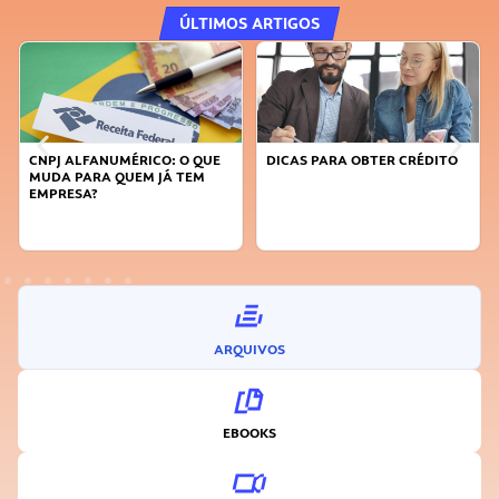
ÚLTIMOS ARTIGOS
O QUE
DICAS PARA OBTER CRÉDITO
FAÇA A DIFERENÇA: SEJA
TEM
SUSTENTÁVEL, SEJA
INOVADOR
ARQUIVOS
EBOOKS