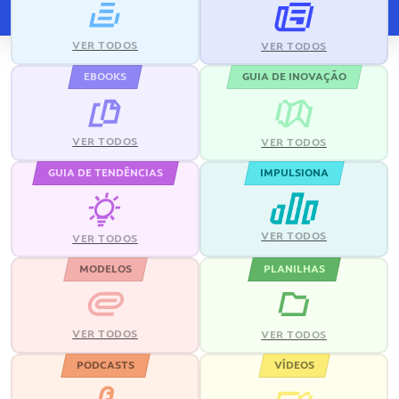
VER TODOS
VER TODOS
EBOOKS
GUIA DE INOVAÇÃO
VER TODOS
VER TODOS
GUIA DE TENDÊNCIAS
IMPULSIONA
VER TODOS
VER TODOS
MODELOS
PLANILHAS
VER TODOS
VER TODOS
PODCASTS
VÍDEOS