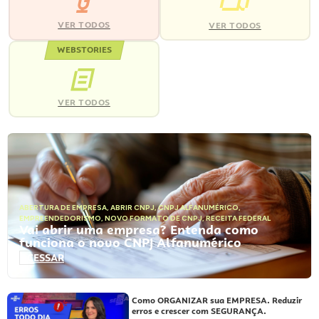
VER TODOS
VER TODOS
WEBSTORIES
VER TODOS
ABERTURA DE EMPRESA
,
ABRIR CNPJ
,
CNPJ ALFANUMÉRICO
,
EMPREENDEDORISMO
,
NOVO FORMATO DE CNPJ
,
RECEITA FEDERAL
Vai abrir uma empresa? Entenda como
funciona o novo CNPJ Alfanumérico
ACESSAR
Como ORGANIZAR sua EMPRESA. Reduzir
erros e crescer com SEGURANÇA.