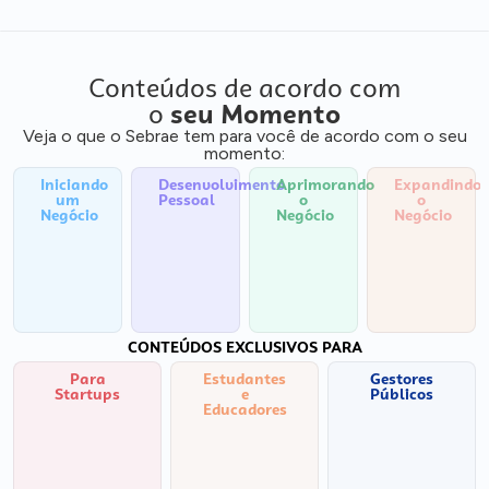
Conteúdos de acordo com
o
seu Momento
Veja o que o Sebrae tem para você de acordo com o seu
momento:
Iniciando
Desenvolvimento
Aprimorando
Expandindo
um
Pessoal
o
o
Negócio
Negócio
Negócio
CONTEÚDOS EXCLUSIVOS PARA
Para
Estudantes
Gestores
Startups
e
Públicos
Educadores