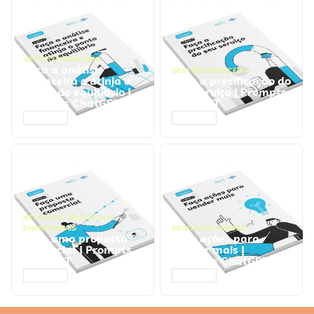
GESTÃO FINANCEIRA
Faça a análise
GESTÃO FINANCEIRA
financeira e atinja o
Faça a precificação do
ponto de equilíbrio |
seu serviço | Prompts
Prompts ChatGPT
ChatGPT
ACESSAR
ACESSAR
NEGÓCIOS
,
PROCESSOS
EMPRESARIAIS
NEGÓCIOS
,
VENDAS
Faça uma proposta
Faça ações para
comercial | Prompts
vender mais |
ChatGPT
Prompts ChatGPT
ACESSAR
ACESSAR