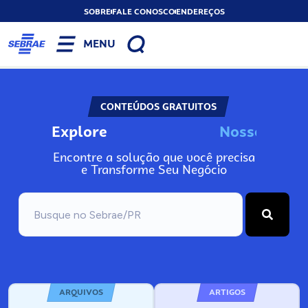
SOBRE
FALE CONOSCO
ENDEREÇOS
MENU
CONTEÚDOS GRATUITOS
Explore
N
o
s
s
o
s
I
n
f
o
Encontre a solução que você precisa
e Transforme Seu Negócio
ARQUIVOS
ARTIGOS