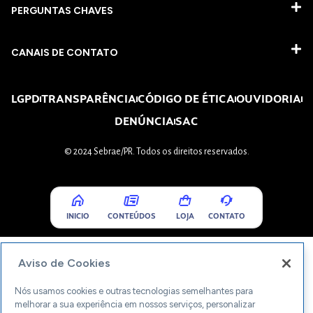
PERGUNTAS CHAVES​
CANAIS DE CONTATO
LGPD
TRANSPARÊNCIA
CÓDIGO DE ÉTICA
OUVIDORIA
DENÚNCIA
SAC
© 2024 Sebrae/PR. Todos os direitos reservados.
INICIO
CONTEÚDOS
LOJA
CONTATO
Aviso de Cookies
Nós usamos cookies e outras tecnologias semelhantes para
melhorar a sua experiência em nossos serviços, personalizar