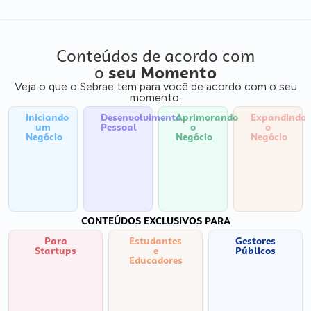
Conteúdos de acordo com
o
seu Momento
Veja o que o Sebrae tem para você de acordo com o seu
momento:
Iniciando
Desenvolvimento
Aprimorando
Expandindo
um
Pessoal
o
o
Negócio
Negócio
Negócio
CONTEÚDOS EXCLUSIVOS PARA
Para
Estudantes
Gestores
Startups
e
Públicos
Educadores