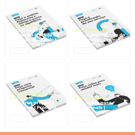
GESTÃO FINANCEIRA
Faça a análise
GESTÃO FINANCEIRA
financeira e atinja o
Faça a precificação do
ponto de equilíbrio |
seu serviço | Prompts
Prompts ChatGPT
ChatGPT
ACESSAR
ACESSAR
NEGÓCIOS
,
PROCESSOS
EMPRESARIAIS
NEGÓCIOS
,
VENDAS
Faça uma proposta
Faça ações para
comercial | Prompts
vender mais |
ChatGPT
Prompts ChatGPT
ACESSAR
ACESSAR