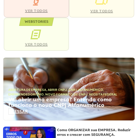
VER TODOS
VER TODOS
WEBSTORIES
VER TODOS
ABERTURA DE EMPRESA
,
ABRIR CNPJ
,
CNPJ ALFANUMÉRICO
,
EMPREENDEDORISMO
,
NOVO FORMATO DE CNPJ
,
RECEITA FEDERAL
Vai abrir uma empresa? Entenda como
funciona o novo CNPJ Alfanumérico
ACESSAR
Como ORGANIZAR sua EMPRESA. Reduzir
erros e crescer com SEGURANÇA.