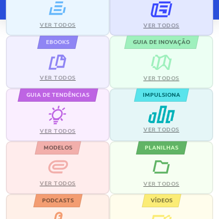
VER TODOS
VER TODOS
EBOOKS
GUIA DE INOVAÇÃO
VER TODOS
VER TODOS
GUIA DE TENDÊNCIAS
IMPULSIONA
VER TODOS
VER TODOS
MODELOS
PLANILHAS
VER TODOS
VER TODOS
PODCASTS
VÍDEOS