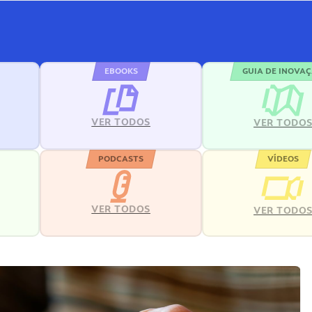
EBOOKS
GUIA DE INOVA
VER TODOS
VER TODO
PODCASTS
VÍDEOS
VER TODOS
VER TODO