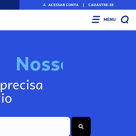
ACESSAR CONTA
|
CADASTRE-SE
MENU
N
o
s
s
o
s
I
n
f
o
g
precisa
io