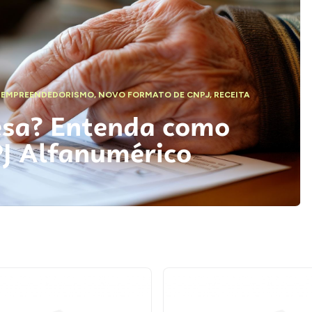
,
EMPREENDEDORISMO
,
NOVO FORMATO DE CNPJ
,
RECEITA
esa? Entenda como
PJ Alfanumérico