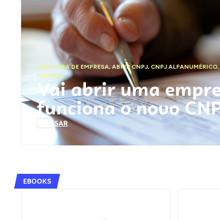
ABERTURA DE EMPRESA
,
ABRIR CNPJ
,
CNPJ ALFANUMÉRICO
FEDERAL
Vai abrir uma empr
funciona o novo CN
ACESSAR
EBOOKS