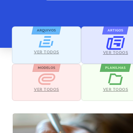
ARQUIVOS
ARTIGOS
VER TODOS
VER TODOS
MODELOS
PLANILHAS
VER TODOS
VER TODOS