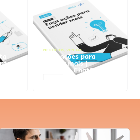
NEGÓCIOS
,
VENDAS
ta
Faça ações para
pts
vender mais |
Prompts ChatGPT
ACESSAR