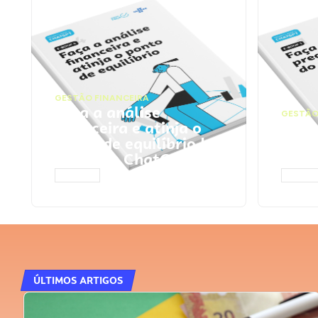
GESTÃO FINANCEIRA
Faça a análise
GESTÃO
financeira e atinja o
Faça
ponto de equilíbrio |
seu 
Prompts ChatGPT
Cha
ACESSAR
ACESS
ÚLTIMOS ARTIGOS