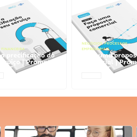
NEGÓCIOS
,
PROCESSOS
 FINANCEIRA
EMPRESARIAIS
 a precificação do
Faça uma propos
serviço | Prompts
comercial | Prom
tGPT
ChatGPT
AR
ACESSAR