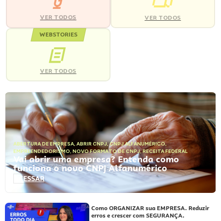
VER TODOS
VER TODOS
WEBSTORIES
VER TODOS
ABERTURA DE EMPRESA
,
ABRIR CNPJ
,
CNPJ ALFANUMÉRICO
,
EMPREENDEDORISMO
,
NOVO FORMATO DE CNPJ
,
RECEITA FEDERAL
Vai abrir uma empresa? Entenda como
funciona o novo CNPJ Alfanumérico
ACESSAR
Como ORGANIZAR sua EMPRESA. Reduzir
erros e crescer com SEGURANÇA.