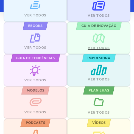
VER TODOS
VER TODOS
EBOOKS
GUIA DE INOVAÇÃO
VER TODOS
VER TODOS
GUIA DE TENDÊNCIAS
IMPULSIONA
VER TODOS
VER TODOS
MODELOS
PLANILHAS
VER TODOS
VER TODOS
PODCASTS
VÍDEOS