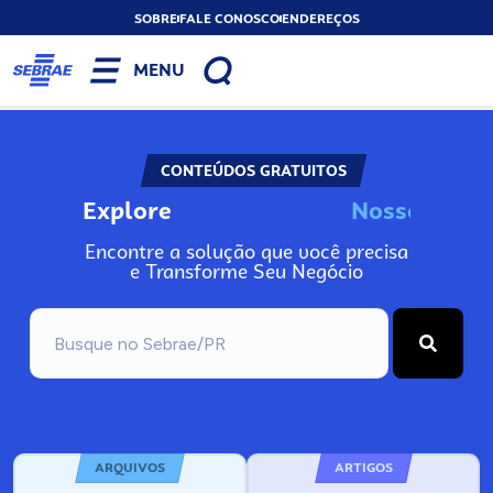
SOBRE
FALE CONOSCO
ENDEREÇOS
MENU
CONTEÚDOS GRATUITOS
Explore
N
o
s
s
o
s
A
Encontre a solução que você precisa
e Transforme Seu Negócio
ARQUIVOS
ARTIGOS