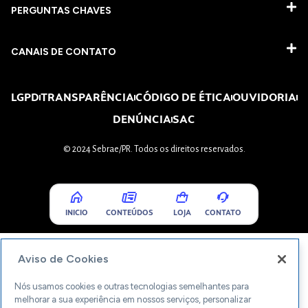
PERGUNTAS CHAVES​
CANAIS DE CONTATO
LGPD
TRANSPARÊNCIA
CÓDIGO DE ÉTICA
OUVIDORIA
DENÚNCIA
SAC
© 2024 Sebrae/PR. Todos os direitos reservados.
INICIO
CONTEÚDOS
LOJA
CONTATO
Aviso de Cookies
Nós usamos cookies e outras tecnologias semelhantes para
melhorar a sua experiência em nossos serviços, personalizar