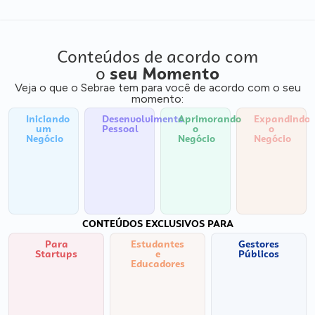
Conteúdos de acordo com
o
seu Momento
Veja o que o Sebrae tem para você de acordo com o seu
momento:
Iniciando
Desenvolvimento
Aprimorando
Expandindo
um
Pessoal
o
o
Negócio
Negócio
Negócio
CONTEÚDOS EXCLUSIVOS PARA
Para
Estudantes
Gestores
Startups
e
Públicos
Educadores