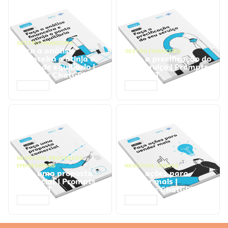
GESTÃO FINANCEIRA
Faça a análise
GESTÃO FINANCEIRA
financeira e atinja o
Faça a precificação do
ponto de equilíbrio |
seu serviço | Prompts
Prompts ChatGPT
ChatGPT
ACESSAR
ACESSAR
NEGÓCIOS
,
PROCESSOS
EMPRESARIAIS
NEGÓCIOS
,
VENDAS
Faça uma proposta
Faça ações para
comercial | Prompts
vender mais |
ChatGPT
Prompts ChatGPT
ACESSAR
ACESSAR