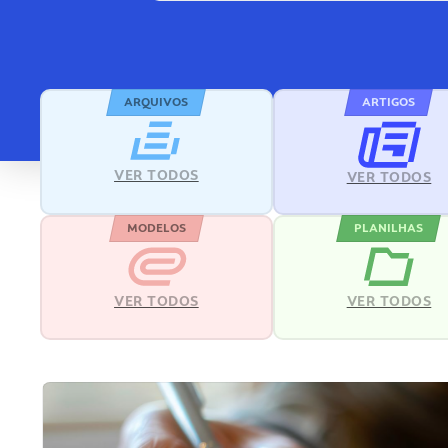
ARQUIVOS
ARTIGOS
VER TODOS
VER TODOS
MODELOS
PLANILHAS
VER TODOS
VER TODOS