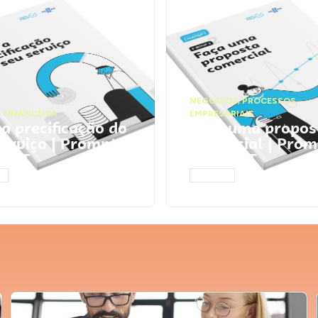
NEGÓCIOS
,
PROCESSOS
 FINANCEIRA
EMPRESARIAIS
 a precificação do
Faça uma propos
serviço | Prompts
comercial | Prom
tGPT
ChatGPT
AR
ACESSAR