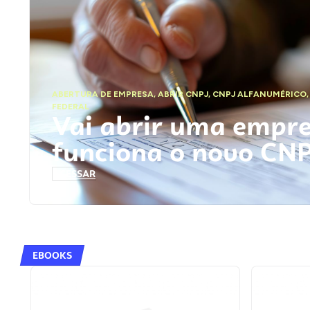
ABERTURA DE EMPRESA
,
ABRIR CNPJ
,
CNPJ ALFANUMÉRICO
FEDERAL
Vai abrir uma empr
funciona o novo CN
ACESSAR
EBOOKS