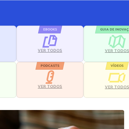
EBOOKS
GUIA DE INOVA
VER TODOS
VER TODO
PODCASTS
VÍDEOS
VER TODOS
VER TODO