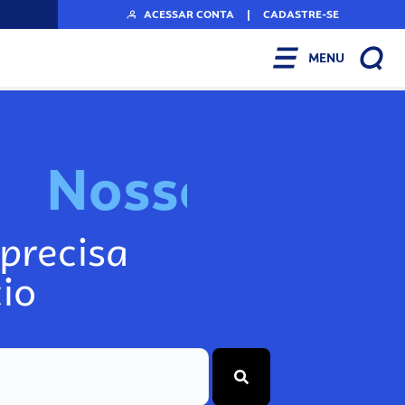
ACESSAR CONTA
|
CADASTRE-SE
MENU
N
o
s
s
o
s
I
n
f
o
g
precisa
io