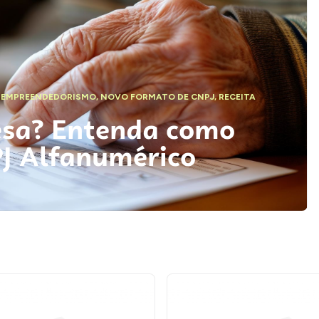
,
EMPREENDEDORISMO
,
NOVO FORMATO DE CNPJ
,
RECEITA
esa? Entenda como
PJ Alfanumérico