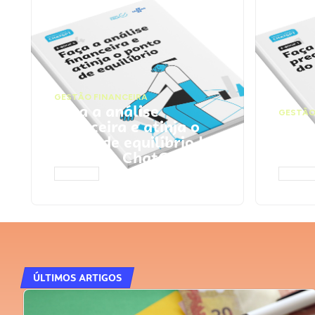
GESTÃO FINANCEIRA
Faça a análise
GESTÃO
financeira e atinja o
Faça
ponto de equilíbrio |
seu 
Prompts ChatGPT
Cha
ACESSAR
ACESS
ÚLTIMOS ARTIGOS