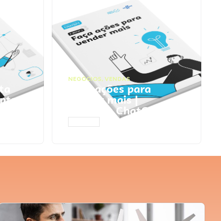
NEGÓCIOS
,
VENDAS
ta
Faça ações para
pts
vender mais |
Prompts ChatGPT
ACESSAR