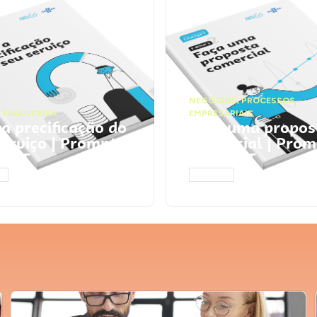
NEGÓCIOS
,
PROCESSOS
 FINANCEIRA
EMPRESARIAIS
 a precificação do
Faça uma propos
serviço | Prompts
comercial | Prom
tGPT
ChatGPT
AR
ACESSAR