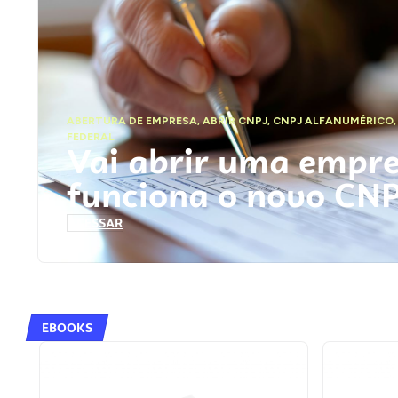
ABERTURA DE EMPRESA
,
ABRIR CNPJ
,
CNPJ ALFANUMÉRICO
FEDERAL
Vai abrir uma empr
funciona o novo CN
ACESSAR
EBOOKS