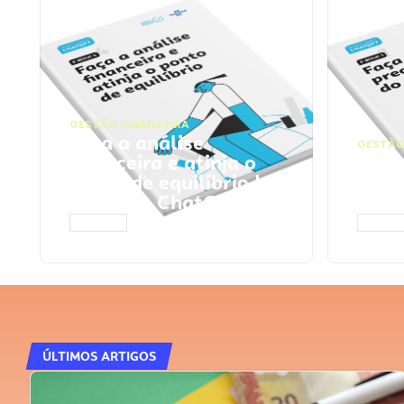
GESTÃO FINANCEIRA
Faça a análise
GESTÃO
financeira e atinja o
Faça
ponto de equilíbrio |
seu 
Prompts ChatGPT
Cha
ACESSAR
ACESS
ÚLTIMOS ARTIGOS