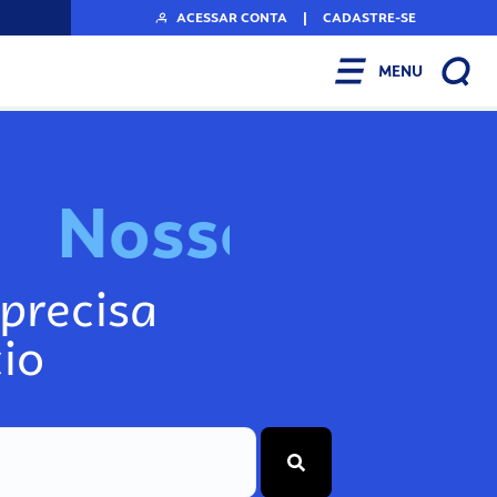
ACESSAR CONTA
|
CADASTRE-SE
MENU
N
o
s
s
o
s
I
n
f
o
g
precisa
io