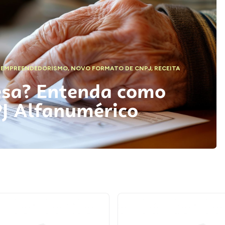
,
EMPREENDEDORISMO
,
NOVO FORMATO DE CNPJ
,
RECEITA
esa? Entenda como
PJ Alfanumérico