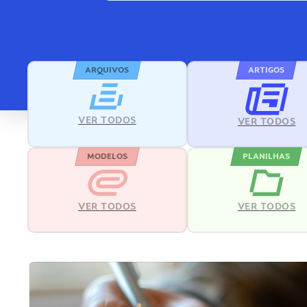
ARQUIVOS
ARTIGOS
VER TODOS
VER TODOS
MODELOS
PLANILHAS
VER TODOS
VER TODOS