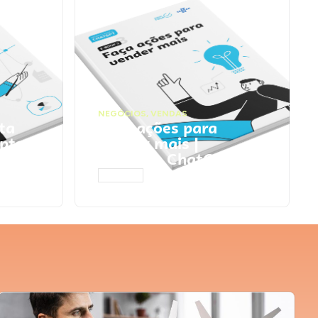
NEGÓCIOS
,
VENDAS
ta
Faça ações para
pts
vender mais |
Prompts ChatGPT
ACESSAR