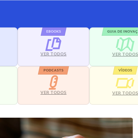
EBOOKS
GUIA DE INOVA
VER TODOS
VER TODO
PODCASTS
VÍDEOS
VER TODOS
VER TODO