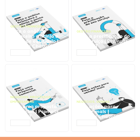
GESTÃO FINANCEIRA
Faça a análise
GESTÃO FINANCEIRA
financeira e atinja o
Faça a precificação do
ponto de equilíbrio |
seu serviço | Prompts
Prompts ChatGPT
ChatGPT
ACESSAR
ACESSAR
NEGÓCIOS
,
PROCESSOS
EMPRESARIAIS
NEGÓCIOS
,
VENDAS
Faça uma proposta
Faça ações para
comercial | Prompts
vender mais |
ChatGPT
Prompts ChatGPT
ACESSAR
ACESSAR