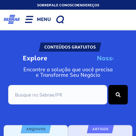
SOBRE
FALE CONOSCO
ENDEREÇOS
MENU
CONTEÚDOS GRATUITOS
Explore
N
o
s
s
o
s
I
n
f
o
Encontre a solução que você precisa
e Transforme Seu Negócio
ARQUIVOS
ARTIGOS