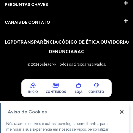
PERGUNTAS CHAVES​
CANAIS DE CONTATO
LGPD
TRANSPARÊNCIA
CÓDIGO DE ÉTICA
OUVIDORIA
DENÚNCIA
SAC
© 2024 Sebrae/PR. Todos os direitos reservados.
INICIO
CONTEÚDOS
LOJA
CONTATO
Aviso de Cookies
Nós usamos cookies e outras tecnologias semelhantes para
melhorar a sua experiência em nossos serviços, personalizar