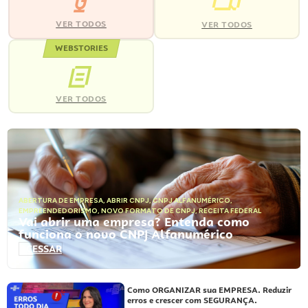
VER TODOS
VER TODOS
WEBSTORIES
VER TODOS
ABERTURA DE EMPRESA
,
ABRIR CNPJ
,
CNPJ ALFANUMÉRICO
,
EMPREENDEDORISMO
,
NOVO FORMATO DE CNPJ
,
RECEITA FEDERAL
Vai abrir uma empresa? Entenda como
funciona o novo CNPJ Alfanumérico
ACESSAR
Como ORGANIZAR sua EMPRESA. Reduzir
erros e crescer com SEGURANÇA.