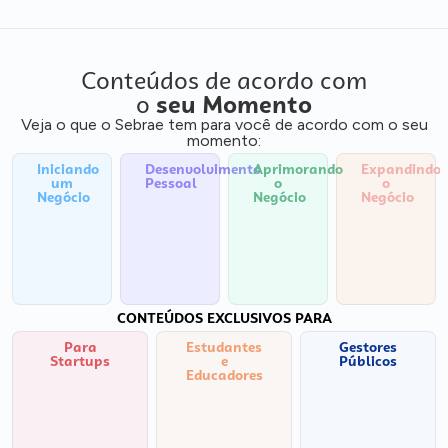
Conteúdos de acordo com
o
seu Momento
Veja o que o Sebrae tem para você de acordo com o seu
momento:
Iniciando
Desenvolvimento
Aprimorando
Expandindo
um
Pessoal
o
o
Negócio
Negócio
Negócio
CONTEÚDOS EXCLUSIVOS PARA
Para
Estudantes
Gestores
Startups
e
Públicos
Educadores