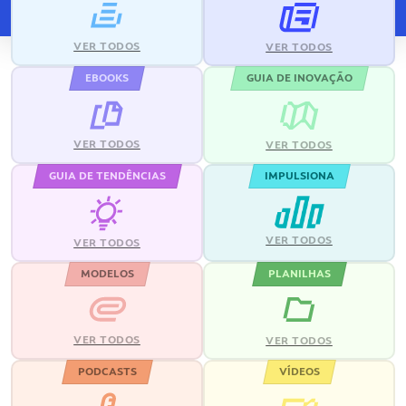
VER TODOS
VER TODOS
EBOOKS
GUIA DE INOVAÇÃO
VER TODOS
VER TODOS
GUIA DE TENDÊNCIAS
IMPULSIONA
VER TODOS
VER TODOS
MODELOS
PLANILHAS
VER TODOS
VER TODOS
PODCASTS
VÍDEOS