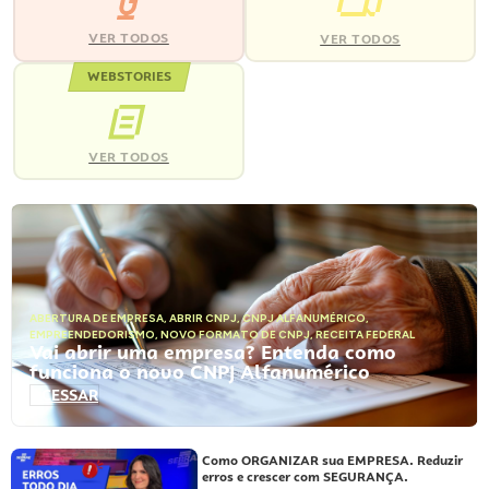
VER TODOS
VER TODOS
WEBSTORIES
VER TODOS
ABERTURA DE EMPRESA
,
ABRIR CNPJ
,
CNPJ ALFANUMÉRICO
,
EMPREENDEDORISMO
,
NOVO FORMATO DE CNPJ
,
RECEITA FEDERAL
Vai abrir uma empresa? Entenda como
funciona o novo CNPJ Alfanumérico
ACESSAR
Como ORGANIZAR sua EMPRESA. Reduzir
erros e crescer com SEGURANÇA.