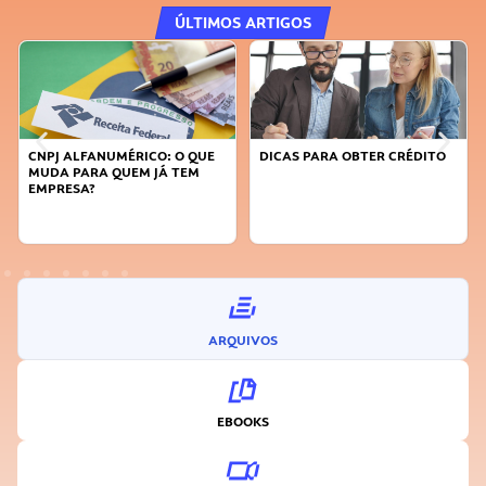
ÚLTIMOS ARTIGOS
ALFANUMÉRICO: O QUE
DICAS PARA OBTER CRÉDITO
FAÇA A D
 PARA QUEM JÁ TEM
SUSTENTÁ
ESA?
INOVADO
ARQUIVOS
EBOOKS