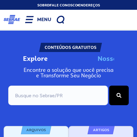
SOBRE
FALE CONOSCO
ENDEREÇOS
MENU
CONTEÚDOS GRATUITOS
Explore
N
o
s
s
o
s
I
n
f
Encontre a solução que você precisa
e Transforme Seu Negócio
ARQUIVOS
ARTIGOS