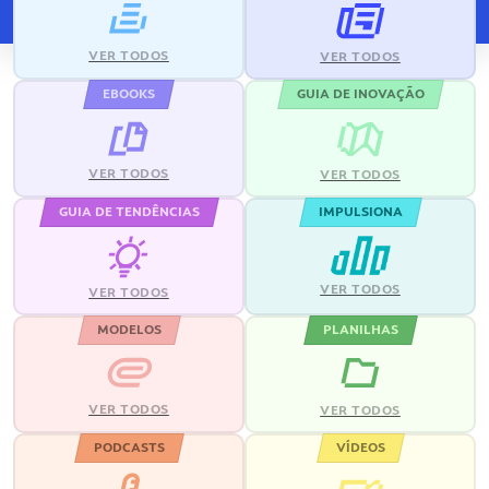
VER TODOS
VER TODOS
EBOOKS
GUIA DE INOVAÇÃO
VER TODOS
VER TODOS
GUIA DE TENDÊNCIAS
IMPULSIONA
VER TODOS
VER TODOS
MODELOS
PLANILHAS
VER TODOS
VER TODOS
PODCASTS
VÍDEOS