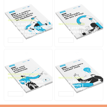
GESTÃO FINANCEIRA
Faça a análise
GESTÃO FINANCEIRA
financeira e atinja o
Faça a precificação do
ponto de equilíbrio |
seu serviço | Prompts
Prompts ChatGPT
ChatGPT
ACESSAR
ACESSAR
NEGÓCIOS
,
PROCESSOS
EMPRESARIAIS
NEGÓCIOS
,
VENDAS
Faça uma proposta
Faça ações para
comercial | Prompts
vender mais |
ChatGPT
Prompts ChatGPT
ACESSAR
ACESSAR