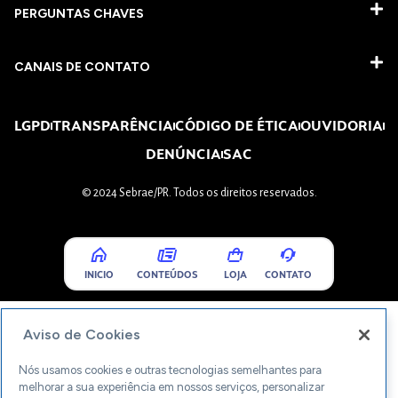
PERGUNTAS CHAVES​
CANAIS DE CONTATO
LGPD
TRANSPARÊNCIA
CÓDIGO DE ÉTICA
OUVIDORIA
DENÚNCIA
SAC
© 2024 Sebrae/PR. Todos os direitos reservados.
INICIO
CONTEÚDOS
LOJA
CONTATO
Aviso de Cookies
Nós usamos cookies e outras tecnologias semelhantes para
melhorar a sua experiência em nossos serviços, personalizar