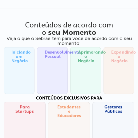
Conteúdos de acordo com
o
seu Momento
Veja o que o Sebrae tem para você de acordo com o seu
momento:
Iniciando
Desenvolvimento
Aprimorando
Expandindo
um
Pessoal
o
o
Negócio
Negócio
Negócio
CONTEÚDOS EXCLUSIVOS PARA
Para
Estudantes
Gestores
Startups
e
Públicos
Educadores