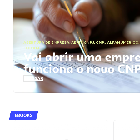
ABERTURA DE EMPRESA
,
ABRIR CNPJ
,
CNPJ ALFANUMÉRICO
FEDERAL
Vai abrir uma empr
funciona o novo CN
ACESSAR
EBOOKS