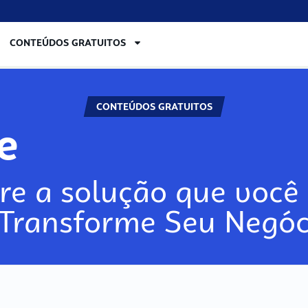
CONTEÚDOS GRATUITOS
CONTEÚDOS GRATUITOS
lore
re a solução que você 
 Transforme Seu Negóc