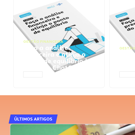
GESTÃO FINANCEIRA
Faça a análise
GESTÃO
financeira e atinja o
Faça
ponto de equilíbrio |
seu 
Prompts ChatGPT
Cha
ACESSAR
ACESS
ÚLTIMOS ARTIGOS