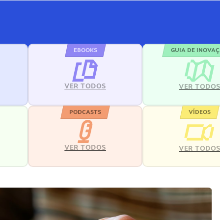
EBOOKS
GUIA DE INOVA
VER TODOS
VER TODO
PODCASTS
VÍDEOS
VER TODOS
VER TODO