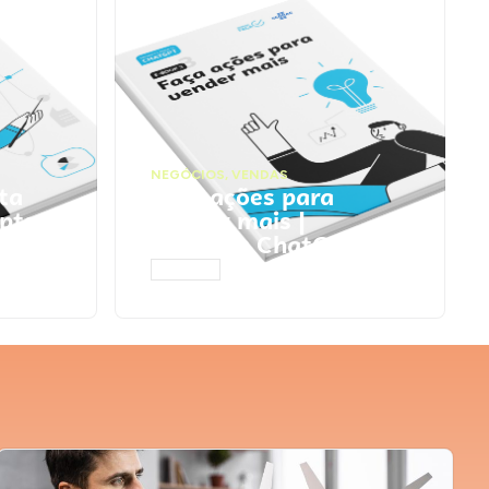
NEGÓCIOS
,
VENDAS
ta
Faça ações para
pts
vender mais |
Prompts ChatGPT
ACESSAR