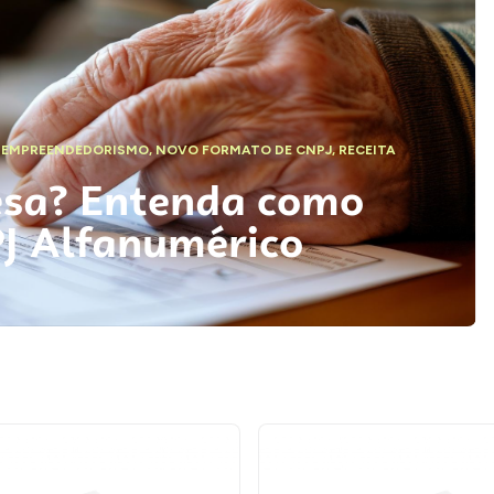
,
EMPREENDEDORISMO
,
NOVO FORMATO DE CNPJ
,
RECEITA
esa? Entenda como
PJ Alfanumérico