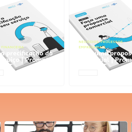
NEGÓCIOS
,
PROCESSOS
 FINANCEIRA
EMPRESARIAIS
 a precificação do
Faça uma propos
serviço | Prompts
comercial | Prom
tGPT
ChatGPT
AR
ACESSAR