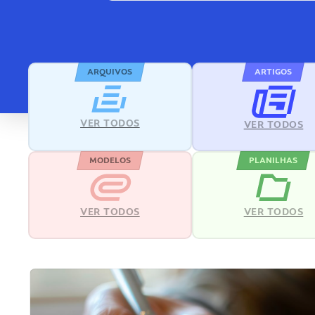
ARQUIVOS
ARTIGOS
VER TODOS
VER TODOS
MODELOS
PLANILHAS
VER TODOS
VER TODOS