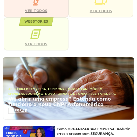
VER TODOS
VER TODOS
WEBSTORIES
VER TODOS
ABERTURA DE EMPRESA
,
ABRIR CNPJ
,
CNPJ ALFANUMÉRICO
,
EMPREENDEDORISMO
,
NOVO FORMATO DE CNPJ
,
RECEITA FEDERAL
Vai abrir uma empresa? Entenda como
funciona o novo CNPJ Alfanumérico
ACESSAR
Como ORGANIZAR sua EMPRESA. Reduzir
erros e crescer com SEGURANÇA.