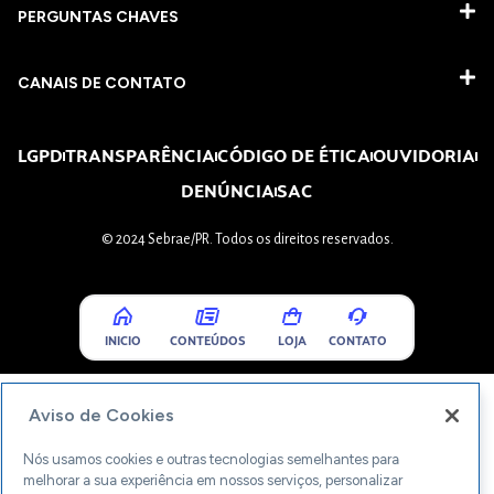
PERGUNTAS CHAVES​
CANAIS DE CONTATO
LGPD
TRANSPARÊNCIA
CÓDIGO DE ÉTICA
OUVIDORIA
DENÚNCIA
SAC
© 2024 Sebrae/PR. Todos os direitos reservados.
INICIO
CONTEÚDOS
LOJA
CONTATO
Aviso de Cookies
Nós usamos cookies e outras tecnologias semelhantes para
melhorar a sua experiência em nossos serviços, personalizar