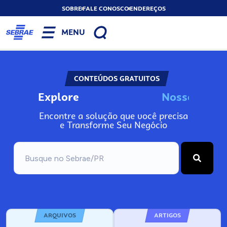
SOBRE
FALE CONOSCO
ENDEREÇOS
MENU
CONTEÚDOS GRATUITOS
Explore
N
o
s
s
o
s
I
n
f
Encontre a solução que você precisa
e Transforme Seu Negócio
ARQUIVOS
ARTIGOS