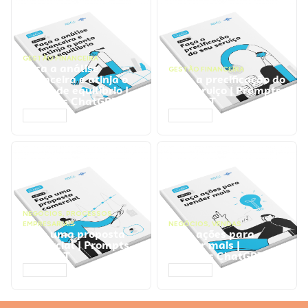
GESTÃO FINANCEIRA
Faça a análise
GESTÃO FINANCEIRA
financeira e atinja o
Faça a precificação do
ponto de equilíbrio |
seu serviço | Prompts
Prompts ChatGPT
ChatGPT
ACESSAR
ACESSAR
NEGÓCIOS
,
PROCESSOS
EMPRESARIAIS
NEGÓCIOS
,
VENDAS
Faça uma proposta
Faça ações para
comercial | Prompts
vender mais |
ChatGPT
Prompts ChatGPT
ACESSAR
ACESSAR