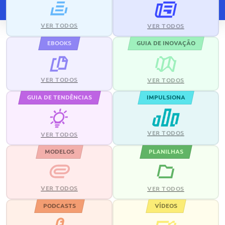
VER TODOS
VER TODOS
EBOOKS
GUIA DE INOVAÇÃO
VER TODOS
VER TODOS
GUIA DE TENDÊNCIAS
IMPULSIONA
VER TODOS
VER TODOS
MODELOS
PLANILHAS
VER TODOS
VER TODOS
PODCASTS
VÍDEOS