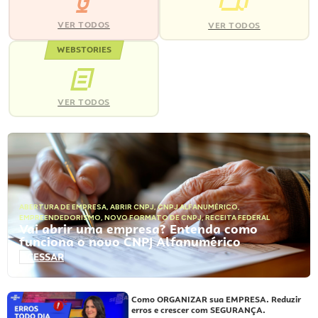
VER TODOS
VER TODOS
WEBSTORIES
VER TODOS
ABERTURA DE EMPRESA
,
ABRIR CNPJ
,
CNPJ ALFANUMÉRICO
,
EMPREENDEDORISMO
,
NOVO FORMATO DE CNPJ
,
RECEITA FEDERAL
Vai abrir uma empresa? Entenda como
funciona o novo CNPJ Alfanumérico
ACESSAR
Como ORGANIZAR sua EMPRESA. Reduzir
erros e crescer com SEGURANÇA.