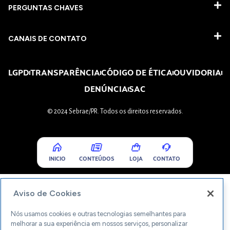
PERGUNTAS CHAVES​
CANAIS DE CONTATO
LGPD
TRANSPARÊNCIA
CÓDIGO DE ÉTICA
OUVIDORIA
DENÚNCIA
SAC
© 2024 Sebrae/PR. Todos os direitos reservados.
INICIO
CONTEÚDOS
LOJA
CONTATO
Aviso de Cookies
Nós usamos cookies e outras tecnologias semelhantes para
melhorar a sua experiência em nossos serviços, personalizar