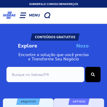
SOBRE
FALE CONOSCO
ENDEREÇOS
MENU
CONTEÚDOS GRATUITOS
Explore
N
o
s
s
o
s
I
n
Encontre a solução que você precisa
e Transforme Seu Negócio
ARQUIVOS
ARTIGOS