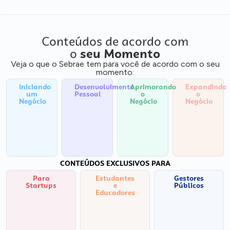
Conteúdos de acordo com
o
seu Momento
Veja o que o Sebrae tem para você de acordo com o seu
momento:
Iniciando
Desenvolvimento
Aprimorando
Expandindo
um
Pessoal
o
o
Negócio
Negócio
Negócio
CONTEÚDOS EXCLUSIVOS PARA
Para
Estudantes
Gestores
Startups
e
Públicos
Educadores