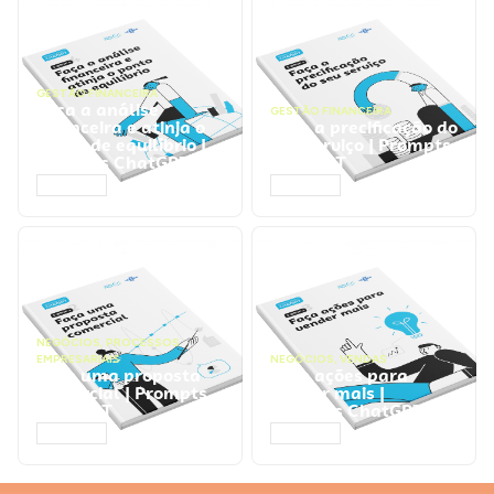
GESTÃO FINANCEIRA
Faça a análise
GESTÃO FINANCEIRA
financeira e atinja o
Faça a precificação do
ponto de equilíbrio |
seu serviço | Prompts
Prompts ChatGPT
ChatGPT
ACESSAR
ACESSAR
NEGÓCIOS
,
PROCESSOS
EMPRESARIAIS
NEGÓCIOS
,
VENDAS
Faça uma proposta
Faça ações para
comercial | Prompts
vender mais |
ChatGPT
Prompts ChatGPT
ACESSAR
ACESSAR