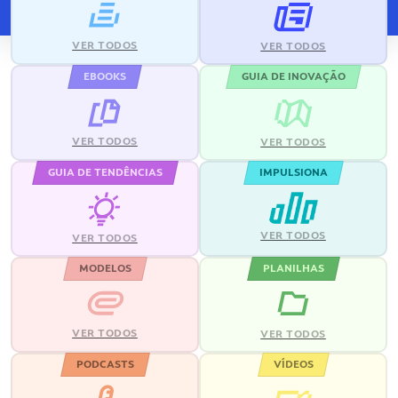
VER TODOS
VER TODOS
EBOOKS
GUIA DE INOVAÇÃO
VER TODOS
VER TODOS
GUIA DE TENDÊNCIAS
IMPULSIONA
VER TODOS
VER TODOS
MODELOS
PLANILHAS
VER TODOS
VER TODOS
PODCASTS
VÍDEOS