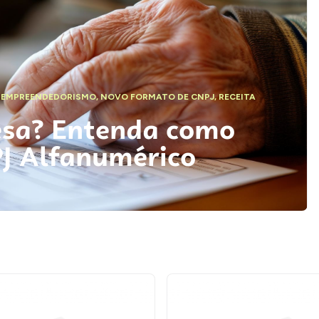
,
EMPREENDEDORISMO
,
NOVO FORMATO DE CNPJ
,
RECEITA
esa? Entenda como
PJ Alfanumérico