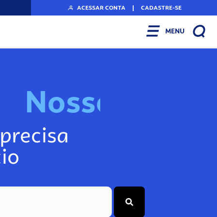
ACESSAR CONTA
|
CADASTRE-SE
MENU
N
o
s
s
o
s
I
n
f
o
precisa
io