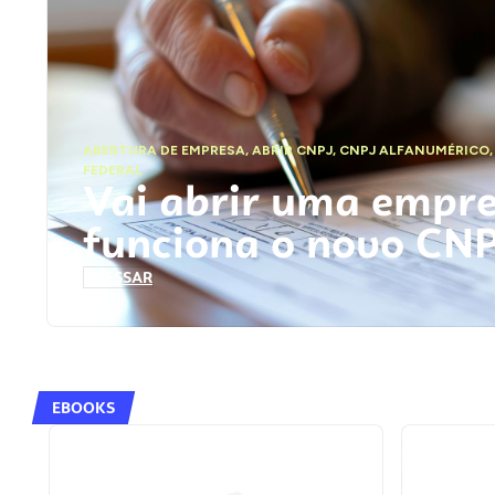
ABERTURA DE EMPRESA
,
ABRIR CNPJ
,
CNPJ ALFANUMÉRICO
FEDERAL
Vai abrir uma empr
funciona o novo CN
ACESSAR
EBOOKS