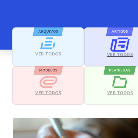
ARQUIVOS
ARTIGOS
VER TODOS
VER TODOS
MODELOS
PLANILHAS
VER TODOS
VER TODOS