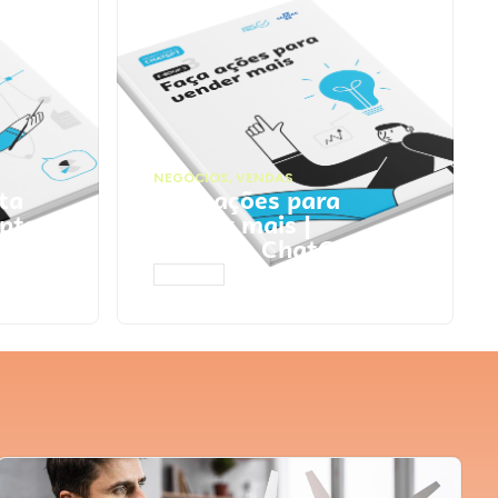
NEGÓCIOS
,
VENDAS
ta
Faça ações para
pts
vender mais |
Prompts ChatGPT
ACESSAR