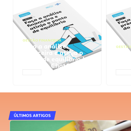
GESTÃO FINANCEIRA
Faça a análise
GESTÃO
financeira e atinja o
Faça
ponto de equilíbrio |
seu 
Prompts ChatGPT
Cha
ACESSAR
ACESS
ÚLTIMOS ARTIGOS