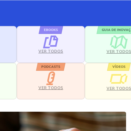
EBOOKS
GUIA DE INOVA
VER TODOS
VER TODO
PODCASTS
VÍDEOS
VER TODOS
VER TODO