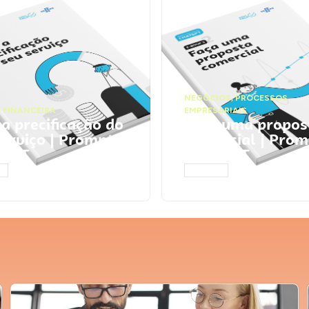
NEGÓCIOS
,
PROCESSOS
 FINANCEIRA
EMPRESARIAIS
 a precificação do
Faça uma propos
serviço | Prompts
comercial | Prom
tGPT
ChatGPT
AR
ACESSAR