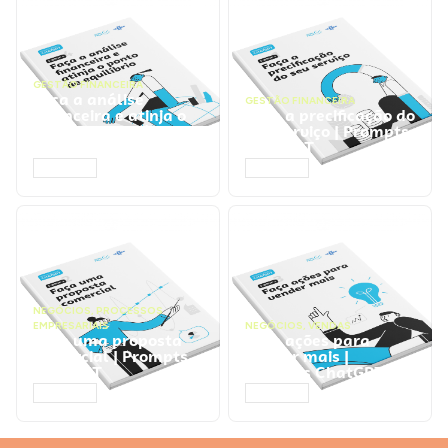
GESTÃO FINANCEIRA
Faça a análise
GESTÃO FINANCEIRA
financeira e atinja o
Faça a precificação do
ponto de equilíbrio |
seu serviço | Prompts
Prompts ChatGPT
ChatGPT
ACESSAR
ACESSAR
NEGÓCIOS
,
PROCESSOS
EMPRESARIAIS
NEGÓCIOS
,
VENDAS
Faça uma proposta
Faça ações para
comercial | Prompts
vender mais |
ChatGPT
Prompts ChatGPT
ACESSAR
ACESSAR