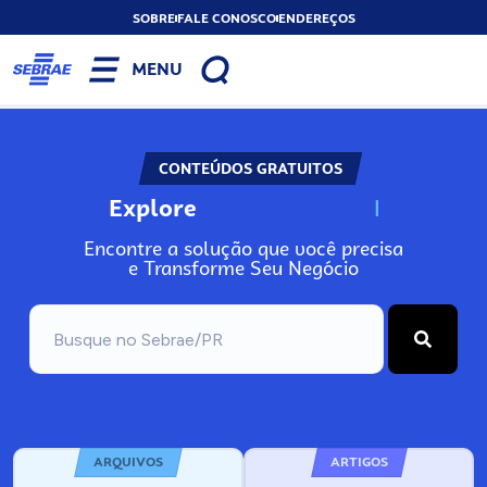
SOBRE
FALE CONOSCO
ENDEREÇOS
MENU
CONTEÚDOS GRATUITOS
Explore
N
o
s
s
o
s
A
Encontre a solução que você precisa
e Transforme Seu Negócio
ARQUIVOS
ARTIGOS