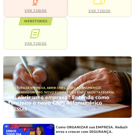
VER TODOS
VER TODOS
WEBSTORIES
VER TODOS
ABERTURA DE EMPRESA
,
ABRIR CNPJ
,
CNPJ ALFANUMÉRICO
,
EMPREENDEDORISMO
,
NOVO FORMATO DE CNPJ
,
RECEITA FEDERAL
Vai abrir uma empresa? Entenda como
funciona o novo CNPJ Alfanumérico
ACESSAR
Como ORGANIZAR sua EMPRESA. Reduzir
erros e crescer com SEGURANÇA.