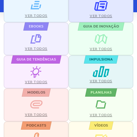
VER TODOS
VER TODOS
EBOOKS
GUIA DE INOVAÇÃO
VER TODOS
VER TODOS
GUIA DE TENDÊNCIAS
IMPULSIONA
VER TODOS
VER TODOS
MODELOS
PLANILHAS
VER TODOS
VER TODOS
PODCASTS
VÍDEOS