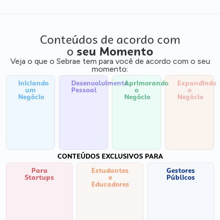
Conteúdos de acordo com
o
seu Momento
Veja o que o Sebrae tem para você de acordo com o seu
momento:
Iniciando
Desenvolvimento
Aprimorando
Expandindo
um
Pessoal
o
o
Negócio
Negócio
Negócio
CONTEÚDOS EXCLUSIVOS PARA
Para
Estudantes
Gestores
Startups
e
Públicos
Educadores