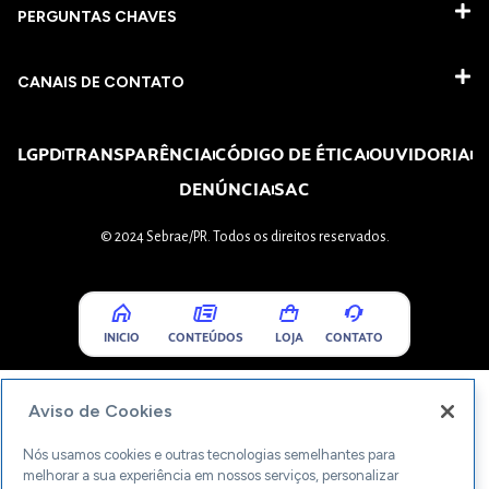
PERGUNTAS CHAVES​
CANAIS DE CONTATO
LGPD
TRANSPARÊNCIA
CÓDIGO DE ÉTICA
OUVIDORIA
DENÚNCIA
SAC
© 2024 Sebrae/PR. Todos os direitos reservados.
INICIO
CONTEÚDOS
LOJA
CONTATO
Aviso de Cookies
Nós usamos cookies e outras tecnologias semelhantes para
melhorar a sua experiência em nossos serviços, personalizar