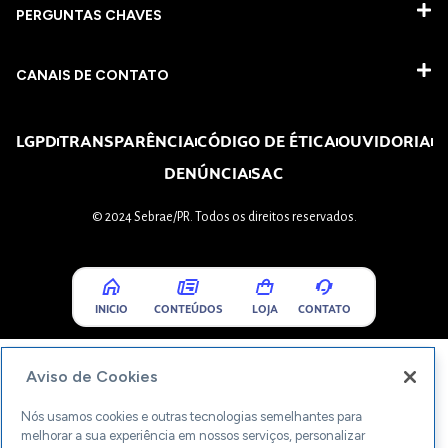
PERGUNTAS CHAVES​
CANAIS DE CONTATO
LGPD
TRANSPARÊNCIA
CÓDIGO DE ÉTICA
OUVIDORIA
DENÚNCIA
SAC
© 2024 Sebrae/PR. Todos os direitos reservados.
INICIO
CONTEÚDOS
LOJA
CONTATO
Aviso de Cookies
Nós usamos cookies e outras tecnologias semelhantes para
melhorar a sua experiência em nossos serviços, personalizar