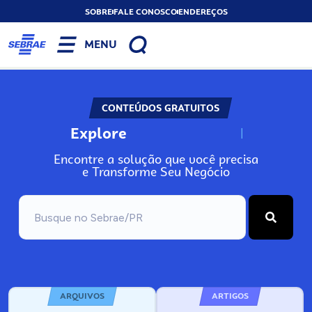
SOBRE
FALE CONOSCO
ENDEREÇOS
MENU
CONTEÚDOS GRATUITOS
Explore
N
o
s
s
o
s
A
Encontre a solução que você precisa
e Transforme Seu Negócio
ARQUIVOS
ARTIGOS