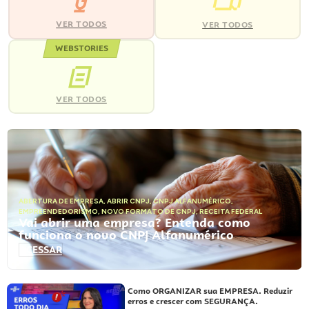
VER TODOS
VER TODOS
WEBSTORIES
VER TODOS
ABERTURA DE EMPRESA
,
ABRIR CNPJ
,
CNPJ ALFANUMÉRICO
,
EMPREENDEDORISMO
,
NOVO FORMATO DE CNPJ
,
RECEITA FEDERAL
Vai abrir uma empresa? Entenda como
funciona o novo CNPJ Alfanumérico
ACESSAR
Como ORGANIZAR sua EMPRESA. Reduzir
erros e crescer com SEGURANÇA.