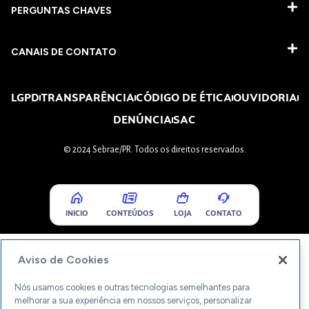
PERGUNTAS CHAVES​
CANAIS DE CONTATO
LGPD
TRANSPARÊNCIA
CÓDIGO DE ÉTICA
OUVIDORIA
DENÚNCIA
SAC
© 2024 Sebrae/PR. Todos os direitos reservados.
INICIO
CONTEÚDOS
LOJA
CONTATO
Aviso de Cookies
Nós usamos cookies e outras tecnologias semelhantes para
melhorar a sua experiência em nossos serviços, personalizar