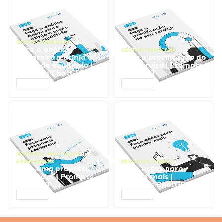
GESTÃO FINANCEIRA
Faça a análise
GESTÃO FINANCEIRA
financeira e atinja o
Faça a precificação do
ponto de equilíbrio |
seu serviço | Prompts
Prompts ChatGPT
ChatGPT
ACESSAR
ACESSAR
NEGÓCIOS
,
PROCESSOS
EMPRESARIAIS
NEGÓCIOS
,
VENDAS
Faça uma proposta
Faça ações para
comercial | Prompts
vender mais |
ChatGPT
Prompts ChatGPT
ACESSAR
ACESSAR