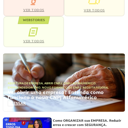
VER TODOS
VER TODOS
WEBSTORIES
VER TODOS
ABERTURA DE EMPRESA
,
ABRIR CNPJ
,
CNPJ ALFANUMÉRICO
,
EMPREENDEDORISMO
,
NOVO FORMATO DE CNPJ
,
RECEITA FEDERAL
Vai abrir uma empresa? Entenda como
funciona o novo CNPJ Alfanumérico
ACESSAR
Como ORGANIZAR sua EMPRESA. Reduzir
erros e crescer com SEGURANÇA.