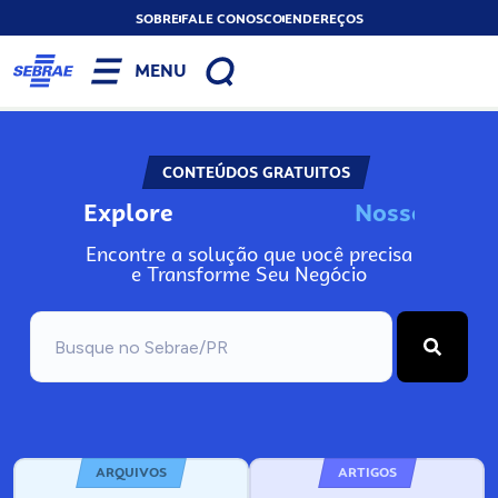
SOBRE
FALE CONOSCO
ENDEREÇOS
MENU
CONTEÚDOS GRATUITOS
Explore
N
o
s
s
o
s
I
n
f
o
Encontre a solução que você precisa
e Transforme Seu Negócio
ARQUIVOS
ARTIGOS