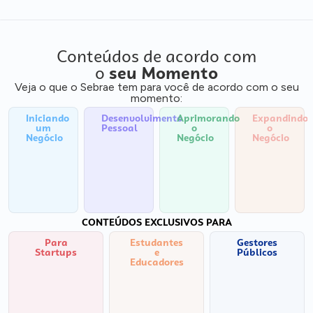
Conteúdos de acordo com
o
seu Momento
Veja o que o Sebrae tem para você de acordo com o seu
momento:
Iniciando
Desenvolvimento
Aprimorando
Expandindo
um
Pessoal
o
o
Negócio
Negócio
Negócio
CONTEÚDOS EXCLUSIVOS PARA
Para
Estudantes
Gestores
Startups
e
Públicos
Educadores