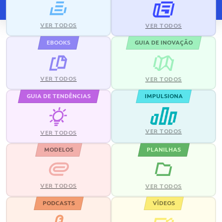
VER TODOS
VER TODOS
EBOOKS
GUIA DE INOVAÇÃO
VER TODOS
VER TODOS
GUIA DE TENDÊNCIAS
IMPULSIONA
VER TODOS
VER TODOS
MODELOS
PLANILHAS
VER TODOS
VER TODOS
PODCASTS
VÍDEOS