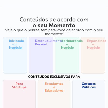
Conteúdos de acordo com
o
seu Momento
Veja o que o Sebrae tem para você de acordo com o seu
momento:
Iniciando
Desenvolvimento
Aprimorando
Expandindo
um
Pessoal
o
o
Negócio
Negócio
Negócio
CONTEÚDOS EXCLUSIVOS PARA
Para
Estudantes
Gestores
Startups
e
Públicos
Educadores