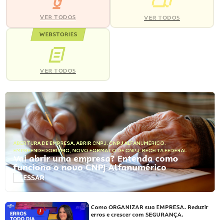
VER TODOS
VER TODOS
WEBSTORIES
VER TODOS
ABERTURA DE EMPRESA
,
ABRIR CNPJ
,
CNPJ ALFANUMÉRICO
,
EMPREENDEDORISMO
,
NOVO FORMATO DE CNPJ
,
RECEITA FEDERAL
Vai abrir uma empresa? Entenda como
funciona o novo CNPJ Alfanumérico
ACESSAR
Como ORGANIZAR sua EMPRESA. Reduzir
erros e crescer com SEGURANÇA.