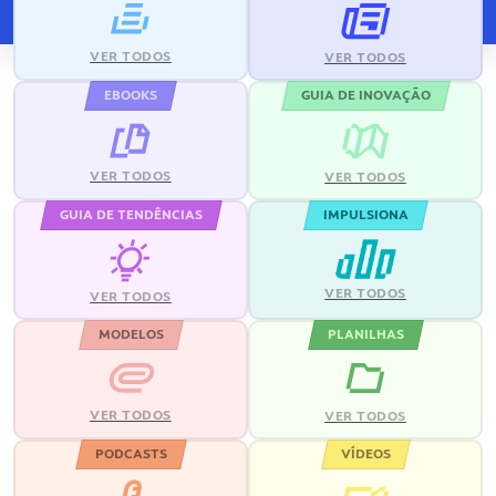
VER TODOS
VER TODOS
EBOOKS
GUIA DE INOVAÇÃO
VER TODOS
VER TODOS
GUIA DE TENDÊNCIAS
IMPULSIONA
VER TODOS
VER TODOS
MODELOS
PLANILHAS
VER TODOS
VER TODOS
PODCASTS
VÍDEOS