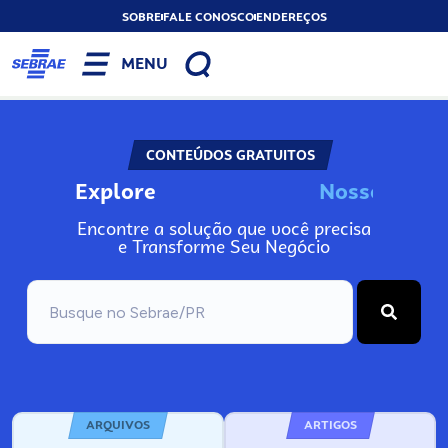
SOBRE
FALE CONOSCO
ENDEREÇOS
MENU
CONTEÚDOS GRATUITOS
Explore
N
o
s
s
o
s
I
n
f
Encontre a solução que você precisa
e Transforme Seu Negócio
ARQUIVOS
ARTIGOS