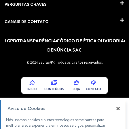
PERGUNTAS CHAVES​
CANAIS DE CONTATO
LGPD
TRANSPARÊNCIA
CÓDIGO DE ÉTICA
OUVIDORIA
DENÚNCIA
SAC
© 2024 Sebrae/PR. Todos os direitos reservados.
INICIO
CONTEÚDOS
LOJA
CONTATO
Aviso de Cookies
Nós usamos cookies e outras tecnologias semelhantes para
melhorar a sua experiência em nossos serviços, personalizar