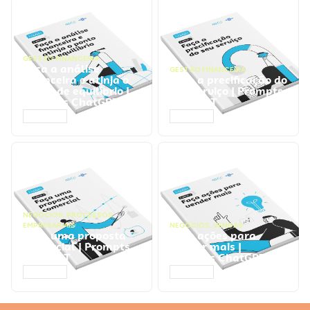
GESTÃO FINANCEIRA
Faça a análise
GESTÃO FINANCEIRA
financeira e atinja o
Faça a precificação do
ponto de equilíbrio |
seu serviço | Prompts
Prompts ChatGPT
ChatGPT
ACESSAR
ACESSAR
NEGÓCIOS
,
PROCESSOS
EMPRESARIAIS
NEGÓCIOS
,
VENDAS
Faça uma proposta
Faça ações para
comercial | Prompts
vender mais |
ChatGPT
Prompts ChatGPT
ACESSAR
ACESSAR