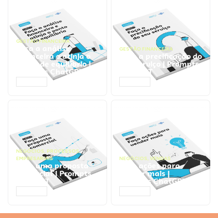
GESTÃO FINANCEIRA
Faça a análise
GESTÃO FINANCEIRA
financeira e atinja o
Faça a precificação do
ponto de equilíbrio |
seu serviço | Prompts
Prompts ChatGPT
ChatGPT
ACESSAR
ACESSAR
NEGÓCIOS
,
PROCESSOS
EMPRESARIAIS
NEGÓCIOS
,
VENDAS
Faça uma proposta
Faça ações para
comercial | Prompts
vender mais |
ChatGPT
Prompts ChatGPT
ACESSAR
ACESSAR