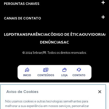
PERGUNTAS CHAVES​
CANAIS DE CONTATO
LGPD
TRANSPARÊNCIA
CÓDIGO DE ÉTICA
OUVIDORIA
DENÚNCIA
SAC
© 2024 Sebrae/PR. Todos os direitos reservados.
INICIO
CONTEÚDOS
LOJA
CONTATO
Aviso de Cookies
Nós usamos cookies e outras tecnologias semelhantes para
melhorar a sua experiência em nossos serviços, personalizar