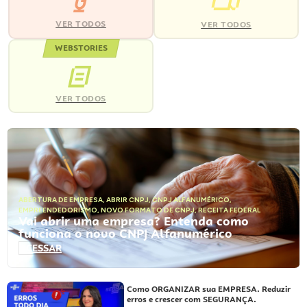
VER TODOS
VER TODOS
WEBSTORIES
VER TODOS
ABERTURA DE EMPRESA
,
ABRIR CNPJ
,
CNPJ ALFANUMÉRICO
,
EMPREENDEDORISMO
,
NOVO FORMATO DE CNPJ
,
RECEITA FEDERAL
Vai abrir uma empresa? Entenda como
funciona o novo CNPJ Alfanumérico
ACESSAR
Como ORGANIZAR sua EMPRESA. Reduzir
erros e crescer com SEGURANÇA.