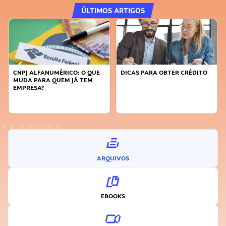
ÚLTIMOS ARTIGOS
CNPJ ALFANUMÉRICO: O QUE
DICAS PARA OBTER CRÉDITO
FA
MUDA PARA QUEM JÁ TEM
SU
EMPRESA?
I
ARQUIVOS
EBOOKS