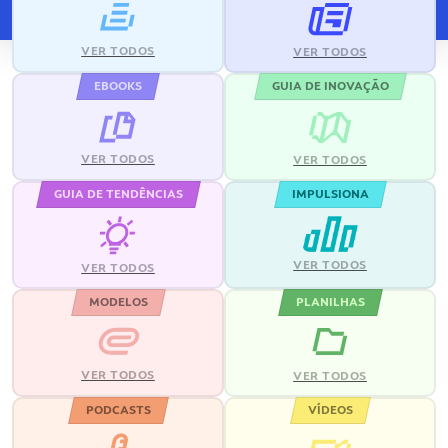
VER TODOS
VER TODOS
EBOOKS
GUIA DE INOVAÇÃO
VER TODOS
VER TODOS
GUIA DE TENDÊNCIAS
IMPULSIONA
VER TODOS
VER TODOS
MODELOS
PLANILHAS
VER TODOS
VER TODOS
PODCASTS
VÍDEOS