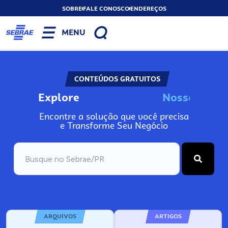
SOBRE
FALE CONOSCO
ENDEREÇOS
MENU
CONTEÚDOS GRATUITOS
Explore
N
o
s
s
o
s
A
I
n
Encontre a solução que você precisa
e Transforme Seu Negócio
ARQUIVOS
ARTIGOS