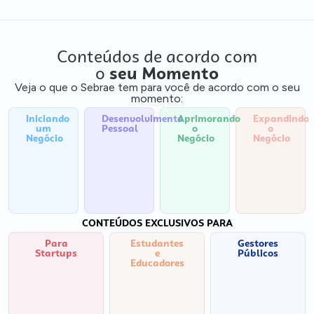
Conteúdos de acordo com
o
seu Momento
Veja o que o Sebrae tem para você de acordo com o seu
momento:
Iniciando
Desenvolvimento
Aprimorando
Expandindo
um
Pessoal
o
o
Negócio
Negócio
Negócio
CONTEÚDOS EXCLUSIVOS PARA
Para
Estudantes
Gestores
Startups
e
Públicos
Educadores