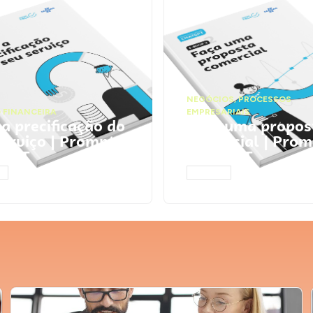
NEGÓCIOS
,
PROCESSOS
 FINANCEIRA
EMPRESARIAIS
 a precificação do
Faça uma propos
serviço | Prompts
comercial | Prom
tGPT
ChatGPT
AR
ACESSAR