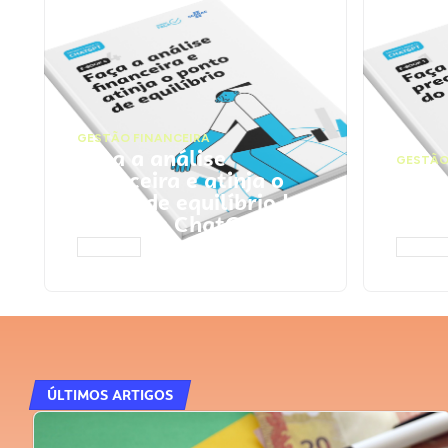
GESTÃO FINANCEIRA
Faça a análise
GESTÃO
financeira e atinja o
Faça
ponto de equilíbrio |
seu 
Prompts ChatGPT
Cha
ACESSAR
ACESS
ÚLTIMOS ARTIGOS