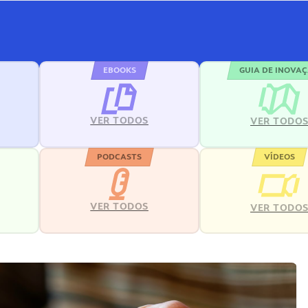
EBOOKS
GUIA DE INOVA
VER TODOS
VER TODO
PODCASTS
VÍDEOS
VER TODOS
VER TODO