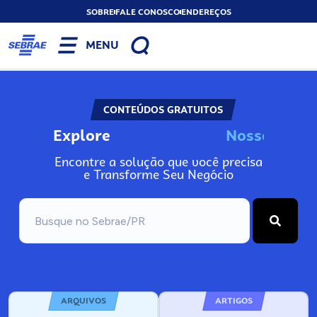
SOBRE
FALE CONOSCO
ENDEREÇOS
MENU
CONTEÚDOS GRATUITOS
Explore
N
o
s
s
o
s
I
n
f
o
Encontre a solução que você precisa
e Transforme Seu Negócio
ARQUIVOS
ARTIGOS