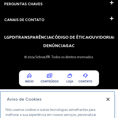
PERGUNTAS CHAVES​
CANAIS DE CONTATO
LGPD
TRANSPARÊNCIA
CÓDIGO DE ÉTICA
OUVIDORIA
DENÚNCIA
SAC
© 2024 Sebrae/PR. Todos os direitos reservados.
INICIO
CONTEÚDOS
LOJA
CONTATO
Aviso de Cookies
Nós usamos cookies e outras tecnologias semelhantes para
melhorar a sua experiência em nossos serviços, personalizar