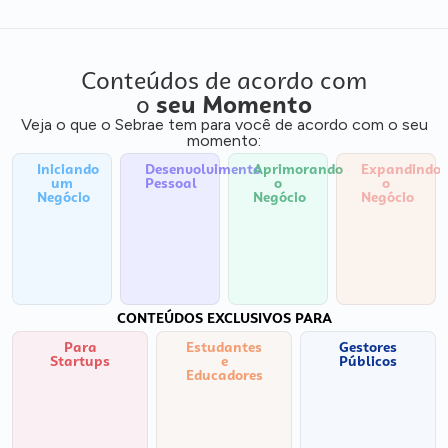
Conteúdos de acordo com
o
seu Momento
Veja o que o Sebrae tem para você de acordo com o seu
momento:
Iniciando
Desenvolvimento
Aprimorando
Expandindo
um
Pessoal
o
o
Negócio
Negócio
Negócio
CONTEÚDOS EXCLUSIVOS PARA
Para
Estudantes
Gestores
Startups
e
Públicos
Educadores