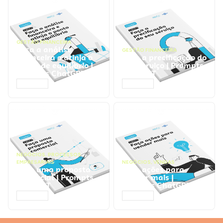
GESTÃO FINANCEIRA
Faça a análise
GESTÃO FINANCEIRA
financeira e atinja o
Faça a precificação do
ponto de equilíbrio |
seu serviço | Prompts
Prompts ChatGPT
ChatGPT
ACESSAR
ACESSAR
NEGÓCIOS
,
PROCESSOS
EMPRESARIAIS
NEGÓCIOS
,
VENDAS
Faça uma proposta
Faça ações para
comercial | Prompts
vender mais |
ChatGPT
Prompts ChatGPT
ACESSAR
ACESSAR