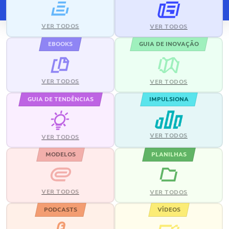
VER TODOS
VER TODOS
EBOOKS
GUIA DE INOVAÇÃO
VER TODOS
VER TODOS
GUIA DE TENDÊNCIAS
IMPULSIONA
VER TODOS
VER TODOS
MODELOS
PLANILHAS
VER TODOS
VER TODOS
PODCASTS
VÍDEOS