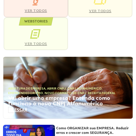
VER TODOS
VER TODOS
WEBSTORIES
VER TODOS
ABERTURA DE EMPRESA
,
ABRIR CNPJ
,
CNPJ ALFANUMÉRICO
,
EMPREENDEDORISMO
,
NOVO FORMATO DE CNPJ
,
RECEITA FEDERAL
Vai abrir uma empresa? Entenda como
funciona o novo CNPJ Alfanumérico
ACESSAR
Como ORGANIZAR sua EMPRESA. Reduzir
erros e crescer com SEGURANÇA.