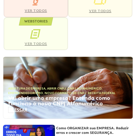
VER TODOS
VER TODOS
WEBSTORIES
VER TODOS
ABERTURA DE EMPRESA
,
ABRIR CNPJ
,
CNPJ ALFANUMÉRICO
,
EMPREENDEDORISMO
,
NOVO FORMATO DE CNPJ
,
RECEITA FEDERAL
Vai abrir uma empresa? Entenda como
funciona o novo CNPJ Alfanumérico
ACESSAR
Como ORGANIZAR sua EMPRESA. Reduzir
erros e crescer com SEGURANÇA.