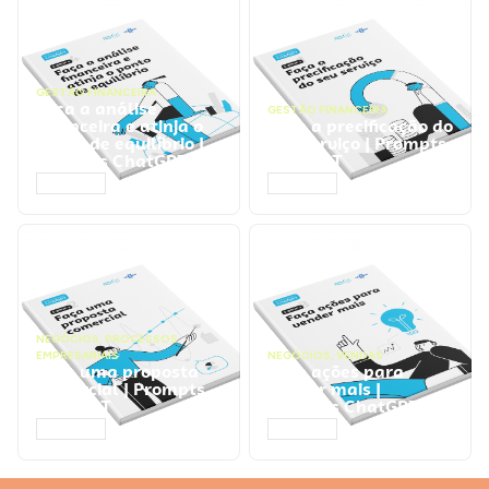
GESTÃO FINANCEIRA
Faça a análise
GESTÃO FINANCEIRA
financeira e atinja o
Faça a precificação do
ponto de equilíbrio |
seu serviço | Prompts
Prompts ChatGPT
ChatGPT
ACESSAR
ACESSAR
NEGÓCIOS
,
PROCESSOS
EMPRESARIAIS
NEGÓCIOS
,
VENDAS
Faça uma proposta
Faça ações para
comercial | Prompts
vender mais |
ChatGPT
Prompts ChatGPT
ACESSAR
ACESSAR