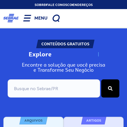
SOBRE
FALE CONOSCO
ENDEREÇOS
MENU
CONTEÚDOS GRATUITOS
Explore
N
o
s
s
o
s
A
r
Encontre a solução que você precisa
e Transforme Seu Negócio
ARQUIVOS
ARTIGOS