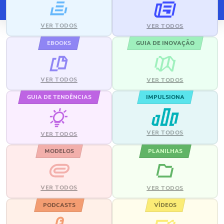
VER TODOS
VER TODOS
EBOOKS
GUIA DE INOVAÇÃO
VER TODOS
VER TODOS
GUIA DE TENDÊNCIAS
IMPULSIONA
VER TODOS
VER TODOS
MODELOS
PLANILHAS
VER TODOS
VER TODOS
PODCASTS
VÍDEOS