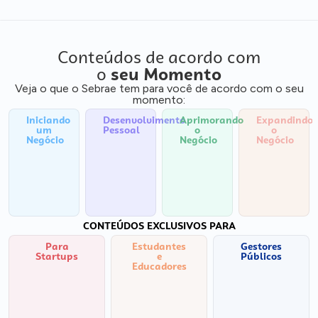
Conteúdos de acordo com
o
seu Momento
Veja o que o Sebrae tem para você de acordo com o seu
momento:
Iniciando
Desenvolvimento
Aprimorando
Expandindo
um
Pessoal
o
o
Negócio
Negócio
Negócio
CONTEÚDOS EXCLUSIVOS PARA
Para
Estudantes
Gestores
Startups
e
Públicos
Educadores