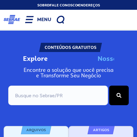
SOBRE
FALE CONOSCO
ENDEREÇOS
MENU
CONTEÚDOS GRATUITOS
Explore
N
o
s
s
o
s
I
n
f
o
Encontre a solução que você precisa
e Transforme Seu Negócio
ARQUIVOS
ARTIGOS