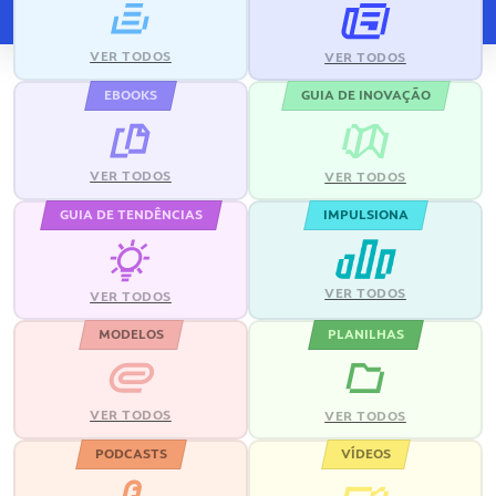
VER TODOS
VER TODOS
EBOOKS
GUIA DE INOVAÇÃO
VER TODOS
VER TODOS
GUIA DE TENDÊNCIAS
IMPULSIONA
VER TODOS
VER TODOS
MODELOS
PLANILHAS
VER TODOS
VER TODOS
PODCASTS
VÍDEOS