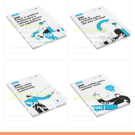
GESTÃO FINANCEIRA
Faça a análise
GESTÃO FINANCEIRA
financeira e atinja o
Faça a precificação do
ponto de equilíbrio |
seu serviço | Prompts
Prompts ChatGPT
ChatGPT
ACESSAR
ACESSAR
NEGÓCIOS
,
PROCESSOS
EMPRESARIAIS
NEGÓCIOS
,
VENDAS
Faça uma proposta
Faça ações para
comercial | Prompts
vender mais |
ChatGPT
Prompts ChatGPT
ACESSAR
ACESSAR