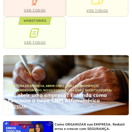
VER TODOS
VER TODOS
WEBSTORIES
VER TODOS
ABERTURA DE EMPRESA
,
ABRIR CNPJ
,
CNPJ ALFANUMÉRICO
,
EMPREENDEDORISMO
,
NOVO FORMATO DE CNPJ
,
RECEITA FEDERAL
Vai abrir uma empresa? Entenda como
funciona o novo CNPJ Alfanumérico
ACESSAR
Como ORGANIZAR sua EMPRESA. Reduzir
erros e crescer com SEGURANÇA.