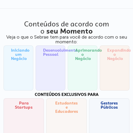
Conteúdos de acordo com
o
seu Momento
Veja o que o Sebrae tem para você de acordo com o seu
momento:
Iniciando
Desenvolvimento
Aprimorando
Expandindo
um
Pessoal
o
o
Negócio
Negócio
Negócio
CONTEÚDOS EXCLUSIVOS PARA
Para
Estudantes
Gestores
Startups
e
Públicos
Educadores