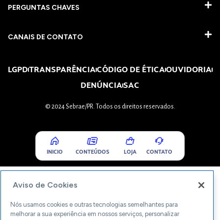
PERGUNTAS CHAVES​
CANAIS DE CONTATO
LGPD
TRANSPARÊNCIA
CÓDIGO DE ÉTICA
OUVIDORIA
DENÚNCIA
SAC
© 2024 Sebrae/PR. Todos os direitos reservados.
INICIO
CONTEÚDOS
LOJA
CONTATO
Aviso de Cookies
Nós usamos cookies e outras tecnologias semelhantes para
melhorar a sua experiência em nossos serviços, personalizar