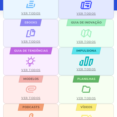
VER TODOS
VER TODOS
EBOOKS
GUIA DE INOVAÇÃO
VER TODOS
VER TODOS
GUIA DE TENDÊNCIAS
IMPULSIONA
VER TODOS
VER TODOS
MODELOS
PLANILHAS
VER TODOS
VER TODOS
PODCASTS
VÍDEOS