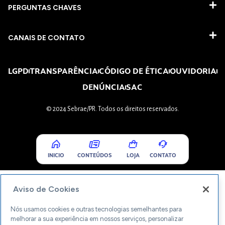
PERGUNTAS CHAVES​
CANAIS DE CONTATO
LGPD
TRANSPARÊNCIA
CÓDIGO DE ÉTICA
OUVIDORIA
DENÚNCIA
SAC
© 2024 Sebrae/PR. Todos os direitos reservados.
INICIO
CONTEÚDOS
LOJA
CONTATO
Aviso de Cookies
Nós usamos cookies e outras tecnologias semelhantes para
melhorar a sua experiência em nossos serviços, personalizar