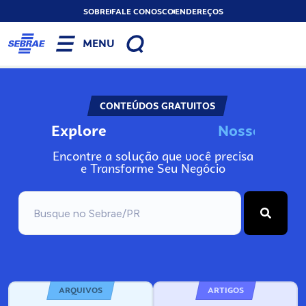
SOBRE
FALE CONOSCO
ENDEREÇOS
MENU
CONTEÚDOS GRATUITOS
Explore
N
o
s
s
o
s
A
Encontre a solução que você precisa
e Transforme Seu Negócio
ARQUIVOS
ARTIGOS