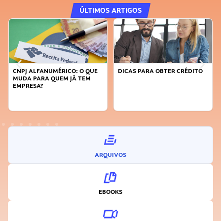
ÚLTIMOS ARTIGOS
MÉRICO: O QUE
DICAS PARA OBTER CRÉDITO
FAÇA A DIFERENÇ
UEM JÁ TEM
SUSTENTÁVEL, SE
INOVADOR
ARQUIVOS
EBOOKS