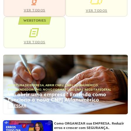
VER TODOS
VER TODOS
WEBSTORIES
VER TODOS
ABERTURA DE EMPRESA
,
ABRIR CNPJ
,
CNPJ ALFANUMÉRICO
,
EMPREENDEDORISMO
,
NOVO FORMATO DE CNPJ
,
RECEITA FEDERAL
Vai abrir uma empresa? Entenda como
funciona o novo CNPJ Alfanumérico
ACESSAR
Como ORGANIZAR sua EMPRESA. Reduzir
erros e crescer com SEGURANÇA.