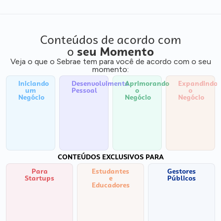
Conteúdos de acordo com
o
seu Momento
Veja o que o Sebrae tem para você de acordo com o seu
momento:
Iniciando
Desenvolvimento
Aprimorando
Expandindo
um
Pessoal
o
o
Negócio
Negócio
Negócio
CONTEÚDOS EXCLUSIVOS PARA
Para
Estudantes
Gestores
Startups
e
Públicos
Educadores