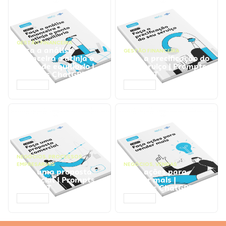
GESTÃO FINANCEIRA
Faça a análise
GESTÃO FINANCEIRA
financeira e atinja o
Faça a precificação do
ponto de equilíbrio |
seu serviço | Prompts
Prompts ChatGPT
ChatGPT
ACESSAR
ACESSAR
NEGÓCIOS
,
PROCESSOS
EMPRESARIAIS
NEGÓCIOS
,
VENDAS
Faça uma proposta
Faça ações para
comercial | Prompts
vender mais |
ChatGPT
Prompts ChatGPT
ACESSAR
ACESSAR