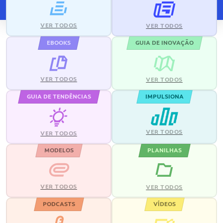
VER TODOS
VER TODOS
EBOOKS
GUIA DE INOVAÇÃO
VER TODOS
VER TODOS
GUIA DE TENDÊNCIAS
IMPULSIONA
VER TODOS
VER TODOS
MODELOS
PLANILHAS
VER TODOS
VER TODOS
PODCASTS
VÍDEOS