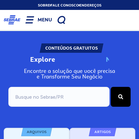
SOBRE
FALE CONOSCO
ENDEREÇOS
MENU
CONTEÚDOS GRATUITOS
Explore
N
o
s
s
o
s
A
Encontre a solução que você precisa
e Transforme Seu Negócio
ARQUIVOS
ARTIGOS