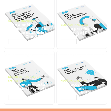
GESTÃO FINANCEIRA
Faça a análise
GESTÃO FINANCEIRA
financeira e atinja o
Faça a precificação do
ponto de equilíbrio |
seu serviço | Prompts
Prompts ChatGPT
ChatGPT
ACESSAR
ACESSAR
NEGÓCIOS
,
PROCESSOS
EMPRESARIAIS
NEGÓCIOS
,
VENDAS
Faça uma proposta
Faça ações para
comercial | Prompts
vender mais |
ChatGPT
Prompts ChatGPT
ACESSAR
ACESSAR