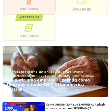
VER TODOS
VER TODOS
WEBSTORIES
VER TODOS
ABERTURA DE EMPRESA
,
ABRIR CNPJ
,
CNPJ ALFANUMÉRICO
,
EMPREENDEDORISMO
,
NOVO FORMATO DE CNPJ
,
RECEITA FEDERAL
Vai abrir uma empresa? Entenda como
funciona o novo CNPJ Alfanumérico
ACESSAR
Como ORGANIZAR sua EMPRESA. Reduzir
erros e crescer com SEGURANÇA.