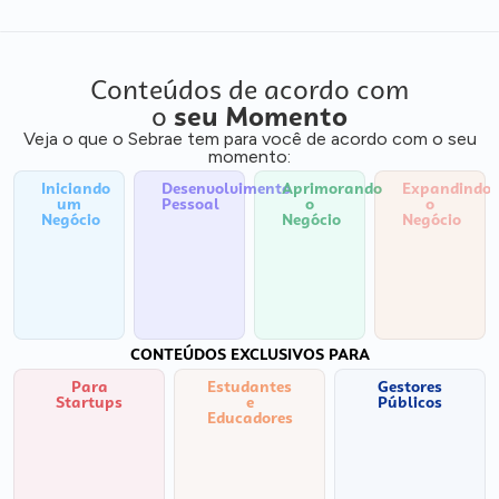
Conteúdos de acordo com
o
seu Momento
Veja o que o Sebrae tem para você de acordo com o seu
momento:
Iniciando
Desenvolvimento
Aprimorando
Expandindo
um
Pessoal
o
o
Negócio
Negócio
Negócio
CONTEÚDOS EXCLUSIVOS PARA
Para
Estudantes
Gestores
Startups
e
Públicos
Educadores