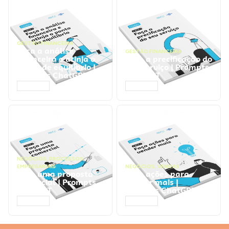
GESTÃO FINANCEIRA
Faça a análise
GESTÃO FINANCEIRA
financeira e atinja o
Faça a precificação do
ponto de equilíbrio |
seu serviço | Prompts
Prompts ChatGPT
ChatGPT
ACESSAR
ACESSAR
NEGÓCIOS
,
PROCESSOS
EMPRESARIAIS
NEGÓCIOS
,
VENDAS
Faça uma proposta
Faça ações para
comercial | Prompts
vender mais |
ChatGPT
Prompts ChatGPT
ACESSAR
ACESSAR