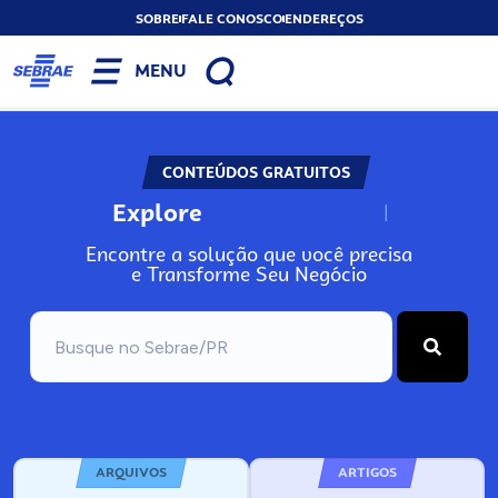
SOBRE
FALE CONOSCO
ENDEREÇOS
MENU
CONTEÚDOS GRATUITOS
Explore
N
o
s
s
o
s
A
Encontre a solução que você precisa
e Transforme Seu Negócio
ARQUIVOS
ARTIGOS