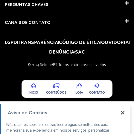
PERGUNTAS CHAVES​
CANAIS DE CONTATO
LGPD
TRANSPARÊNCIA
CÓDIGO DE ÉTICA
OUVIDORIA
DENÚNCIA
SAC
© 2024 Sebrae/PR. Todos os direitos reservados.
INICIO
CONTEÚDOS
LOJA
CONTATO
Aviso de Cookies
Nós usamos cookies e outras tecnologias semelhantes para
melhorar a sua experiência em nossos serviços, personalizar