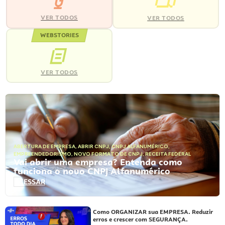
VER TODOS
VER TODOS
WEBSTORIES
VER TODOS
ABERTURA DE EMPRESA
,
ABRIR CNPJ
,
CNPJ ALFANUMÉRICO
,
EMPREENDEDORISMO
,
NOVO FORMATO DE CNPJ
,
RECEITA FEDERAL
Vai abrir uma empresa? Entenda como
funciona o novo CNPJ Alfanumérico
ACESSAR
Como ORGANIZAR sua EMPRESA. Reduzir
erros e crescer com SEGURANÇA.