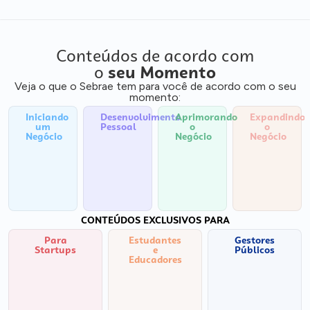
Conteúdos de acordo com
o
seu Momento
Veja o que o Sebrae tem para você de acordo com o seu
momento:
Iniciando
Desenvolvimento
Aprimorando
Expandindo
um
Pessoal
o
o
Negócio
Negócio
Negócio
CONTEÚDOS EXCLUSIVOS PARA
Para
Estudantes
Gestores
Startups
e
Públicos
Educadores