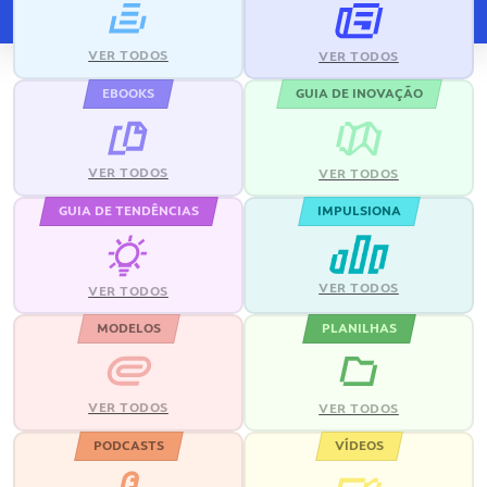
VER TODOS
VER TODOS
EBOOKS
GUIA DE INOVAÇÃO
VER TODOS
VER TODOS
GUIA DE TENDÊNCIAS
IMPULSIONA
VER TODOS
VER TODOS
MODELOS
PLANILHAS
VER TODOS
VER TODOS
PODCASTS
VÍDEOS