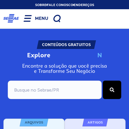
SOBRE
FALE CONOSCO
ENDEREÇOS
MENU
CONTEÚDOS GRATUITOS
Explore
N
o
s
s
o
s
A
Encontre a solução que você precisa
e Transforme Seu Negócio
ARQUIVOS
ARTIGOS