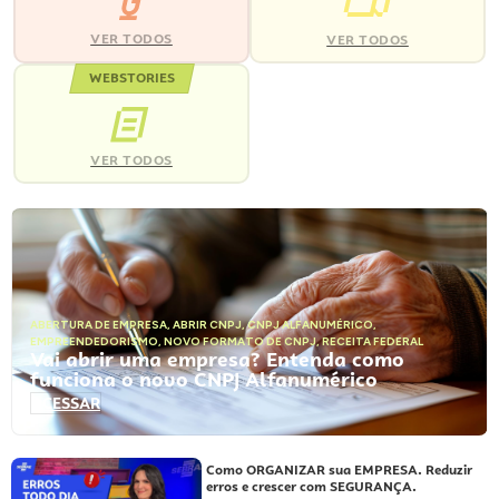
VER TODOS
VER TODOS
WEBSTORIES
VER TODOS
ABERTURA DE EMPRESA
,
ABRIR CNPJ
,
CNPJ ALFANUMÉRICO
,
EMPREENDEDORISMO
,
NOVO FORMATO DE CNPJ
,
RECEITA FEDERAL
Vai abrir uma empresa? Entenda como
funciona o novo CNPJ Alfanumérico
ACESSAR
Como ORGANIZAR sua EMPRESA. Reduzir
erros e crescer com SEGURANÇA.