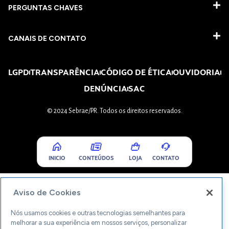
PERGUNTAS CHAVES​
CANAIS DE CONTATO
LGPD
TRANSPARÊNCIA
CÓDIGO DE ÉTICA
OUVIDORIA
DENÚNCIA
SAC
© 2024 Sebrae/PR. Todos os direitos reservados.
INICIO
CONTEÚDOS
LOJA
CONTATO
Aviso de Cookies
Nós usamos cookies e outras tecnologias semelhantes para
melhorar a sua experiência em nossos serviços, personalizar