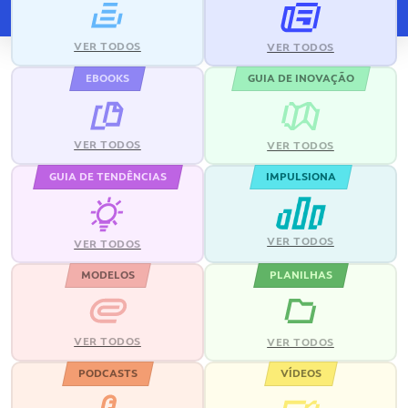
VER TODOS
VER TODOS
EBOOKS
GUIA DE INOVAÇÃO
VER TODOS
VER TODOS
GUIA DE TENDÊNCIAS
IMPULSIONA
VER TODOS
VER TODOS
MODELOS
PLANILHAS
VER TODOS
VER TODOS
PODCASTS
VÍDEOS