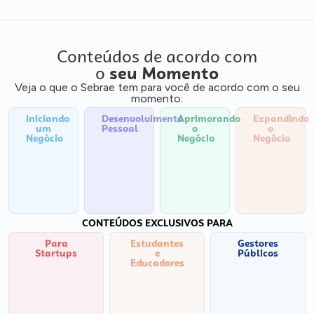
Conteúdos de acordo com
o
seu Momento
Veja o que o Sebrae tem para você de acordo com o seu
momento:
Iniciando
Desenvolvimento
Aprimorando
Expandindo
um
Pessoal
o
o
Negócio
Negócio
Negócio
CONTEÚDOS EXCLUSIVOS PARA
Para
Estudantes
Gestores
Startups
e
Públicos
Educadores