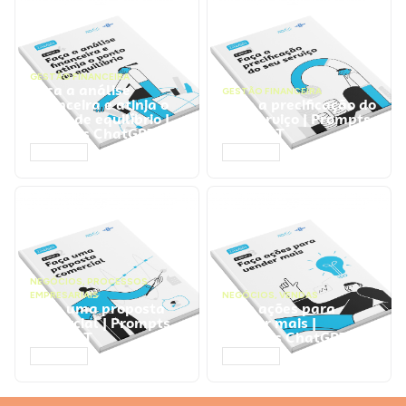
GESTÃO FINANCEIRA
Faça a análise
GESTÃO FINANCEIRA
financeira e atinja o
Faça a precificação do
ponto de equilíbrio |
seu serviço | Prompts
Prompts ChatGPT
ChatGPT
ACESSAR
ACESSAR
NEGÓCIOS
,
PROCESSOS
EMPRESARIAIS
NEGÓCIOS
,
VENDAS
Faça uma proposta
Faça ações para
comercial | Prompts
vender mais |
ChatGPT
Prompts ChatGPT
ACESSAR
ACESSAR