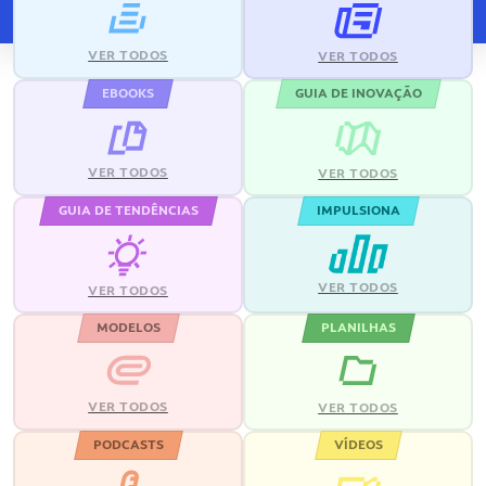
VER TODOS
VER TODOS
EBOOKS
GUIA DE INOVAÇÃO
VER TODOS
VER TODOS
GUIA DE TENDÊNCIAS
IMPULSIONA
VER TODOS
VER TODOS
MODELOS
PLANILHAS
VER TODOS
VER TODOS
PODCASTS
VÍDEOS