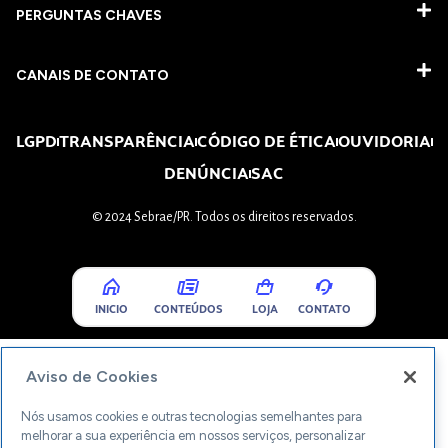
PERGUNTAS CHAVES​
CANAIS DE CONTATO
LGPD
TRANSPARÊNCIA
CÓDIGO DE ÉTICA
OUVIDORIA
DENÚNCIA
SAC
© 2024 Sebrae/PR. Todos os direitos reservados.
INICIO
CONTEÚDOS
LOJA
CONTATO
Aviso de Cookies
Nós usamos cookies e outras tecnologias semelhantes para
melhorar a sua experiência em nossos serviços, personalizar