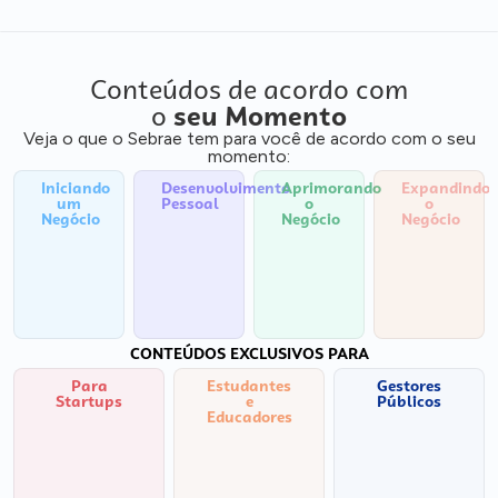
Conteúdos de acordo com
o
seu Momento
Veja o que o Sebrae tem para você de acordo com o seu
momento:
Iniciando
Desenvolvimento
Aprimorando
Expandindo
um
Pessoal
o
o
Negócio
Negócio
Negócio
CONTEÚDOS EXCLUSIVOS PARA
Para
Estudantes
Gestores
Startups
e
Públicos
Educadores