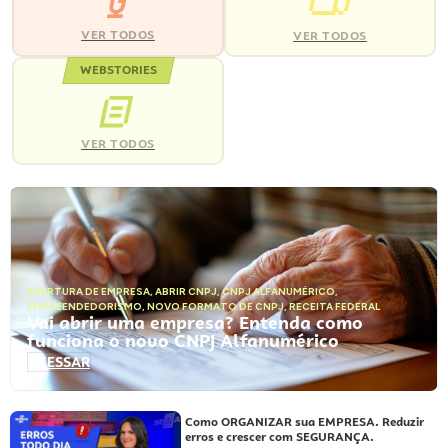
VER TODOS
VER TODOS
WEBSTORIES
VER TODOS
ABERTURA DE EMPRESA
,
ABRIR CNPJ
,
CNPJ ALFANUMÉRICO
,
EMPREENDEDORISMO
,
NOVO FORMATO DE CNPJ
,
RECEITA FEDERAL
Vai abrir uma empresa? Entenda como
funciona o novo CNPJ Alfanumérico
ACESSAR
Como ORGANIZAR sua EMPRESA. Reduzir
erros e crescer com SEGURANÇA.