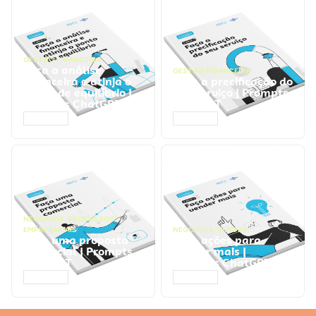
GESTÃO FINANCEIRA
Faça a análise
GESTÃO FINANCEIRA
financeira e atinja o
Faça a precificação do
ponto de equilíbrio |
seu serviço | Prompts
Prompts ChatGPT
ChatGPT
ACESSAR
ACESSAR
NEGÓCIOS
,
PROCESSOS
EMPRESARIAIS
NEGÓCIOS
,
VENDAS
Faça uma proposta
Faça ações para
comercial | Prompts
vender mais |
ChatGPT
Prompts ChatGPT
ACESSAR
ACESSAR