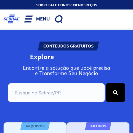
SOBRE
FALE CONOSCO
ENDEREÇOS
MENU
CONTEÚDOS GRATUITOS
Explore
N
o
s
s
o
s
A
Encontre a solução que você precisa
e Transforme Seu Negócio
ARQUIVOS
ARTIGOS