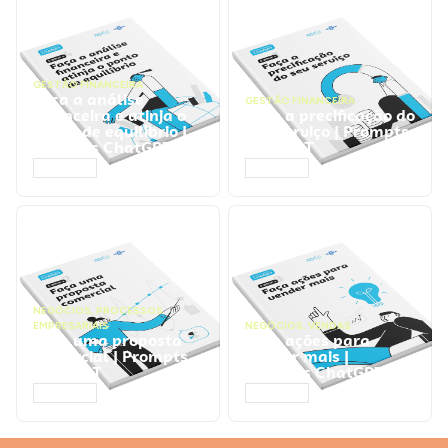
GESTÃO FINANCEIRA
Faça a análise
GESTÃO FINANCEIRA
financeira e atinja o
Faça a precificação do
ponto de equilíbrio |
seu serviço | Prompts
Prompts ChatGPT
ChatGPT
ACESSAR
ACESSAR
NEGÓCIOS
,
PROCESSOS
EMPRESARIAIS
NEGÓCIOS
,
VENDAS
Faça uma proposta
Faça ações para
comercial | Prompts
vender mais |
ChatGPT
Prompts ChatGPT
ACESSAR
ACESSAR