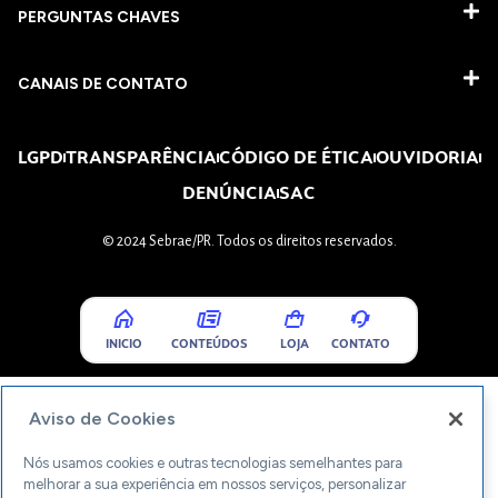
PERGUNTAS CHAVES​
CANAIS DE CONTATO
LGPD
TRANSPARÊNCIA
CÓDIGO DE ÉTICA
OUVIDORIA
DENÚNCIA
SAC
© 2024 Sebrae/PR. Todos os direitos reservados.
INICIO
CONTEÚDOS
LOJA
CONTATO
Aviso de Cookies
Nós usamos cookies e outras tecnologias semelhantes para
melhorar a sua experiência em nossos serviços, personalizar