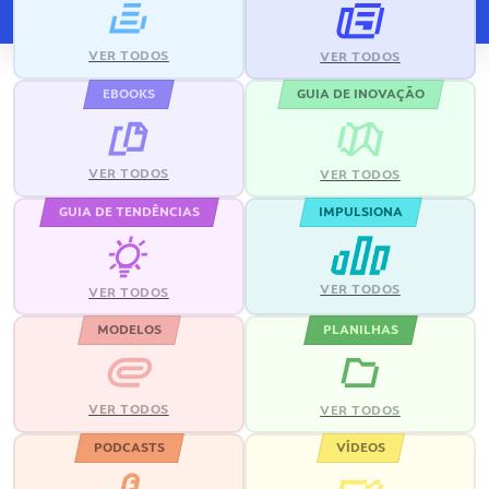
VER TODOS
VER TODOS
EBOOKS
GUIA DE INOVAÇÃO
VER TODOS
VER TODOS
GUIA DE TENDÊNCIAS
IMPULSIONA
VER TODOS
VER TODOS
MODELOS
PLANILHAS
VER TODOS
VER TODOS
PODCASTS
VÍDEOS