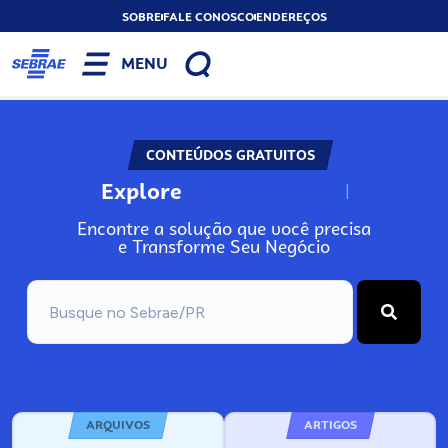
SOBRE
FALE CONOSCO
ENDEREÇOS
MENU
CONTEÚDOS GRATUITOS
Explore
N
o
s
s
o
s
A
Encontre a solução que você precisa
e Transforme Seu Negócio
ARQUIVOS
ARTIGOS