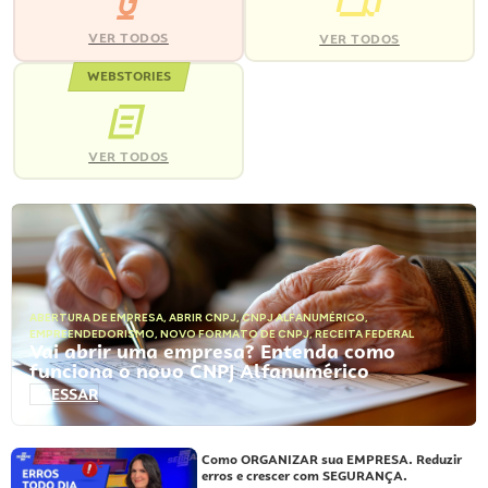
VER TODOS
VER TODOS
WEBSTORIES
VER TODOS
ABERTURA DE EMPRESA
,
ABRIR CNPJ
,
CNPJ ALFANUMÉRICO
,
EMPREENDEDORISMO
,
NOVO FORMATO DE CNPJ
,
RECEITA FEDERAL
Vai abrir uma empresa? Entenda como
funciona o novo CNPJ Alfanumérico
ACESSAR
Como ORGANIZAR sua EMPRESA. Reduzir
erros e crescer com SEGURANÇA.