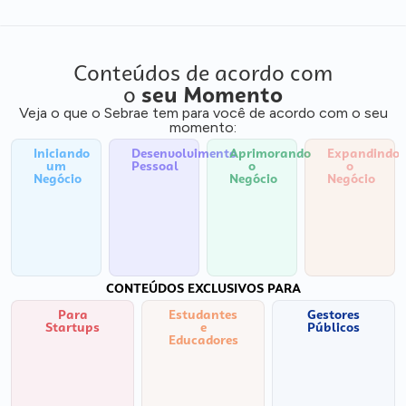
Conteúdos de acordo com
o
seu Momento
Veja o que o Sebrae tem para você de acordo com o seu
momento:
Iniciando
Desenvolvimento
Aprimorando
Expandindo
um
Pessoal
o
o
Negócio
Negócio
Negócio
CONTEÚDOS EXCLUSIVOS PARA
Para
Estudantes
Gestores
Startups
e
Públicos
Educadores