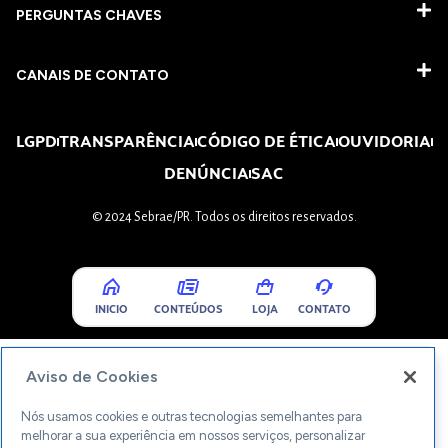
PERGUNTAS CHAVES​
CANAIS DE CONTATO
LGPD
TRANSPARÊNCIA
CÓDIGO DE ÉTICA
OUVIDORIA
DENÚNCIA
SAC
© 2024 Sebrae/PR. Todos os direitos reservados.
INICIO
CONTEÚDOS
LOJA
CONTATO
Aviso de Cookies
Nós usamos cookies e outras tecnologias semelhantes para
melhorar a sua experiência em nossos serviços, personalizar