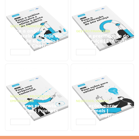
GESTÃO FINANCEIRA
Faça a análise
GESTÃO FINANCEIRA
financeira e atinja o
Faça a precificação do
ponto de equilíbrio |
seu serviço | Prompts
Prompts ChatGPT
ChatGPT
ACESSAR
ACESSAR
NEGÓCIOS
,
PROCESSOS
EMPRESARIAIS
NEGÓCIOS
,
VENDAS
Faça uma proposta
Faça ações para
comercial | Prompts
vender mais |
ChatGPT
Prompts ChatGPT
ACESSAR
ACESSAR