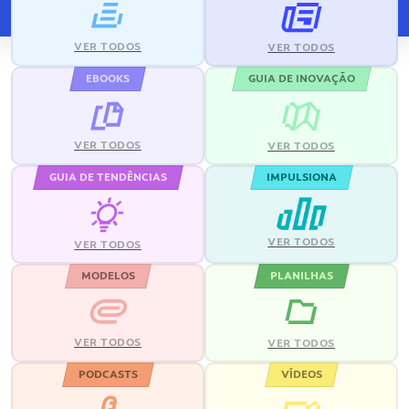
VER TODOS
VER TODOS
EBOOKS
GUIA DE INOVAÇÃO
VER TODOS
VER TODOS
GUIA DE TENDÊNCIAS
IMPULSIONA
VER TODOS
VER TODOS
MODELOS
PLANILHAS
VER TODOS
VER TODOS
PODCASTS
VÍDEOS