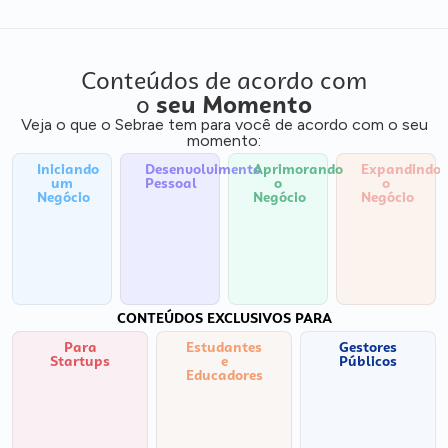
Conteúdos de acordo com
o
seu Momento
Veja o que o Sebrae tem para você de acordo com o seu
momento:
Iniciando
Desenvolvimento
Aprimorando
Expandindo
um
Pessoal
o
o
Negócio
Negócio
Negócio
CONTEÚDOS EXCLUSIVOS PARA
Para
Estudantes
Gestores
Startups
e
Públicos
Educadores