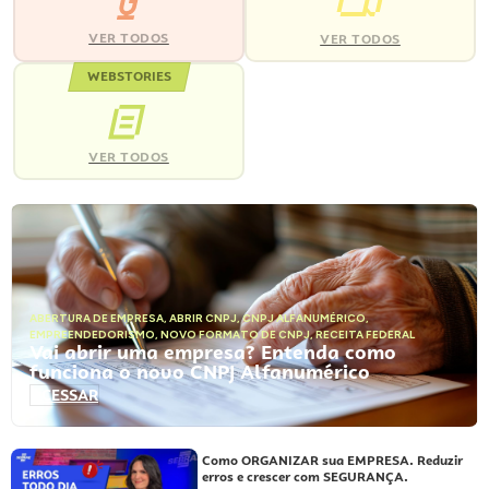
VER TODOS
VER TODOS
WEBSTORIES
VER TODOS
ABERTURA DE EMPRESA
,
ABRIR CNPJ
,
CNPJ ALFANUMÉRICO
,
EMPREENDEDORISMO
,
NOVO FORMATO DE CNPJ
,
RECEITA FEDERAL
Vai abrir uma empresa? Entenda como
funciona o novo CNPJ Alfanumérico
ACESSAR
Como ORGANIZAR sua EMPRESA. Reduzir
erros e crescer com SEGURANÇA.