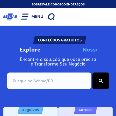
SOBRE
FALE CONOSCO
ENDEREÇOS
MENU
CONTEÚDOS GRATUITOS
Explore
N
o
s
s
o
s
A
Encontre a solução que você precisa
e Transforme Seu Negócio
ARQUIVOS
ARTIGOS