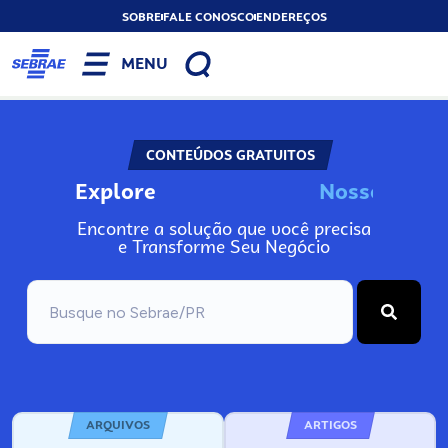
SOBRE
FALE CONOSCO
ENDEREÇOS
MENU
CONTEÚDOS GRATUITOS
Explore
N
o
s
s
o
s
I
n
f
o
Encontre a solução que você precisa
e Transforme Seu Negócio
ARQUIVOS
ARTIGOS