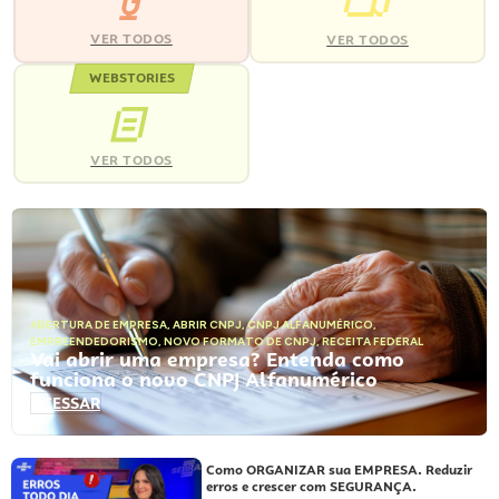
VER TODOS
VER TODOS
WEBSTORIES
VER TODOS
ABERTURA DE EMPRESA
,
ABRIR CNPJ
,
CNPJ ALFANUMÉRICO
,
EMPREENDEDORISMO
,
NOVO FORMATO DE CNPJ
,
RECEITA FEDERAL
Vai abrir uma empresa? Entenda como
funciona o novo CNPJ Alfanumérico
ACESSAR
Como ORGANIZAR sua EMPRESA. Reduzir
erros e crescer com SEGURANÇA.