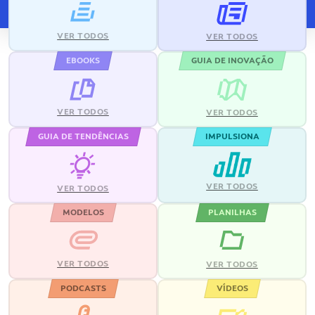
VER TODOS
VER TODOS
EBOOKS
GUIA DE INOVAÇÃO
VER TODOS
VER TODOS
GUIA DE TENDÊNCIAS
IMPULSIONA
VER TODOS
VER TODOS
MODELOS
PLANILHAS
VER TODOS
VER TODOS
PODCASTS
VÍDEOS