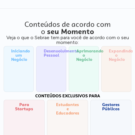
Conteúdos de acordo com
o
seu Momento
Veja o que o Sebrae tem para você de acordo com o seu
momento:
Iniciando
Desenvolvimento
Aprimorando
Expandindo
um
Pessoal
o
o
Negócio
Negócio
Negócio
CONTEÚDOS EXCLUSIVOS PARA
Para
Estudantes
Gestores
Startups
e
Públicos
Educadores