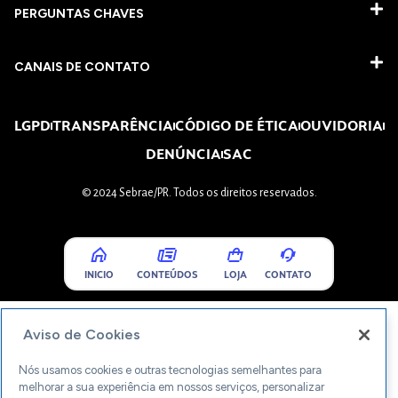
PERGUNTAS CHAVES​
CANAIS DE CONTATO
LGPD
TRANSPARÊNCIA
CÓDIGO DE ÉTICA
OUVIDORIA
DENÚNCIA
SAC
© 2024 Sebrae/PR. Todos os direitos reservados.
INICIO
CONTEÚDOS
LOJA
CONTATO
Aviso de Cookies
Nós usamos cookies e outras tecnologias semelhantes para
melhorar a sua experiência em nossos serviços, personalizar