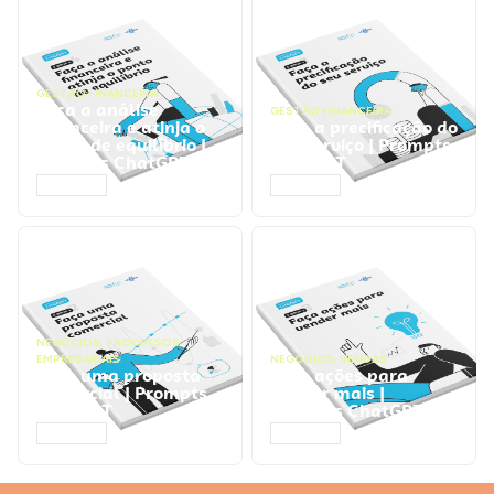
GESTÃO FINANCEIRA
Faça a análise
GESTÃO FINANCEIRA
financeira e atinja o
Faça a precificação do
ponto de equilíbrio |
seu serviço | Prompts
Prompts ChatGPT
ChatGPT
ACESSAR
ACESSAR
NEGÓCIOS
,
PROCESSOS
EMPRESARIAIS
NEGÓCIOS
,
VENDAS
Faça uma proposta
Faça ações para
comercial | Prompts
vender mais |
ChatGPT
Prompts ChatGPT
ACESSAR
ACESSAR