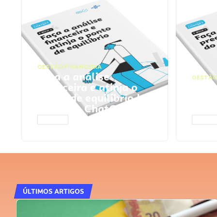
GESTÃO FINANCEIRA
Faça a análise
GESTÃO
financeira e atinja o
Faça
ponto de equilíbrio |
seu 
Prompts ChatGPT
Cha
ACESSAR
ACESS
ÚLTIMOS ARTIGOS