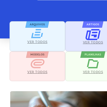
ARQUIVOS
ARTIGOS
VER TODOS
VER TODOS
MODELOS
PLANILHAS
VER TODOS
VER TODOS