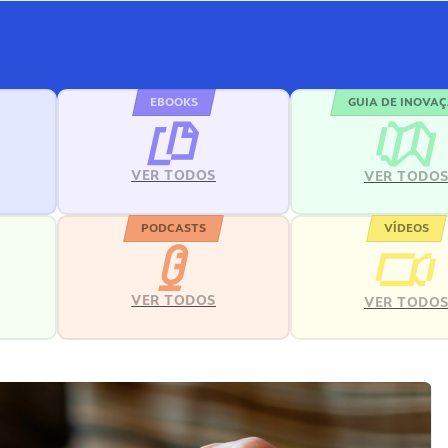
EBOOKS
GUIA DE INOVA
VER TODOS
VER TODO
PODCASTS
VÍDEOS
VER TODOS
VER TODO