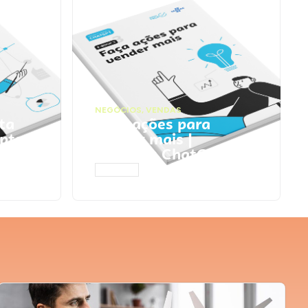
NEGÓCIOS
,
VENDAS
ta
Faça ações para
pts
vender mais |
Prompts ChatGPT
ACESSAR