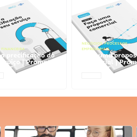
NEGÓCIOS
,
PROCESSOS
 FINANCEIRA
EMPRESARIAIS
 a precificação do
Faça uma propos
serviço | Prompts
comercial | Prom
tGPT
ChatGPT
AR
ACESSAR