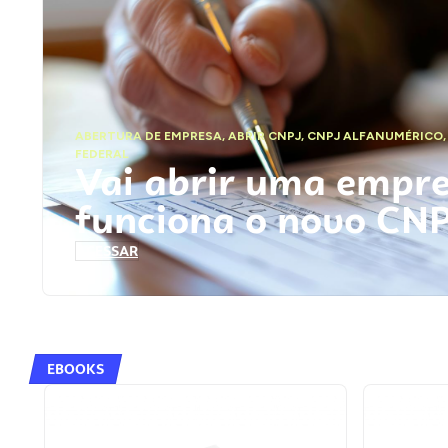
ABERTURA DE EMPRESA
,
ABRIR CNPJ
,
CNPJ ALFANUMÉRICO
FEDERAL
Vai abrir uma empr
funciona o novo CN
ACESSAR
EBOOKS