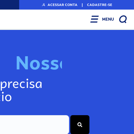
ACESSAR CONTA
|
CADASTRE-SE
MENU
N
o
s
s
o
s
I
n
f
o
g
precisa
io