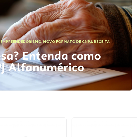
,
EMPREENDEDORISMO
,
NOVO FORMATO DE CNPJ
,
RECEITA
esa? Entenda como
PJ Alfanumérico