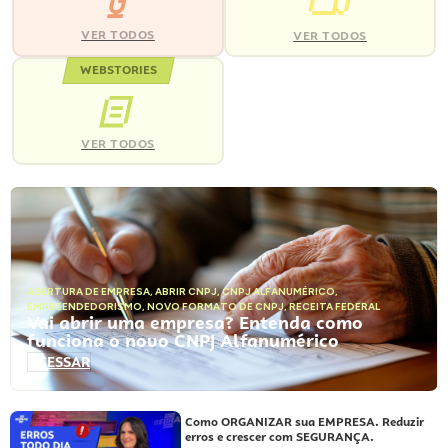
VER TODOS
VER TODOS
WEBSTORIES
VER TODOS
ABERTURA DE EMPRESA
,
ABRIR CNPJ
,
CNPJ ALFANUMÉRICO
,
EMPREENDEDORISMO
,
NOVO FORMATO DE CNPJ
,
RECEITA FEDERAL
Vai abrir uma empresa? Entenda como
funciona o novo CNPJ Alfanumérico
ACESSAR
Como ORGANIZAR sua EMPRESA. Reduzir
erros e crescer com SEGURANÇA.