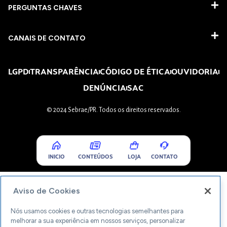
PERGUNTAS CHAVES​
CANAIS DE CONTATO
LGPD
TRANSPARÊNCIA
CÓDIGO DE ÉTICA
OUVIDORIA
DENÚNCIA
SAC
© 2024 Sebrae/PR. Todos os direitos reservados.
INICIO
CONTEÚDOS
LOJA
CONTATO
Aviso de Cookies
Nós usamos cookies e outras tecnologias semelhantes para
melhorar a sua experiência em nossos serviços, personalizar