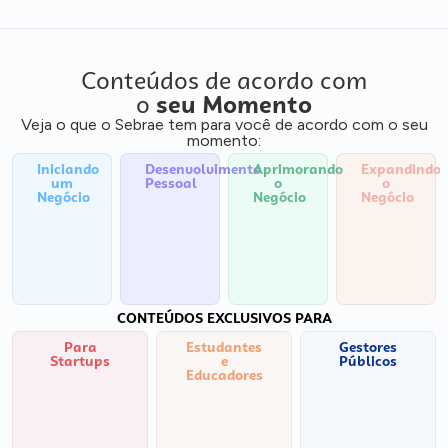
Conteúdos de acordo com
o
seu Momento
Veja o que o Sebrae tem para você de acordo com o seu
momento:
Iniciando
Desenvolvimento
Aprimorando
Expandindo
um
Pessoal
o
o
Negócio
Negócio
Negócio
CONTEÚDOS EXCLUSIVOS PARA
Para
Estudantes
Gestores
Startups
e
Públicos
Educadores