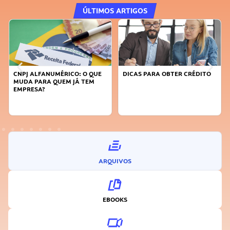
ÚLTIMOS ARTIGOS
 QUE
DICAS PARA OBTER CRÉDITO
FAÇA A DIFERENÇA: SEJA
EM
SUSTENTÁVEL, SEJA
INOVADOR
ARQUIVOS
EBOOKS