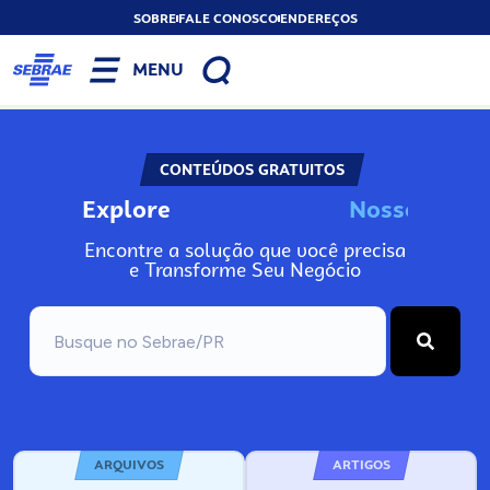
SOBRE
FALE CONOSCO
ENDEREÇOS
MENU
CONTEÚDOS GRATUITOS
Explore
N
o
s
s
o
s
A
Encontre a solução que você precisa
e Transforme Seu Negócio
ARQUIVOS
ARTIGOS