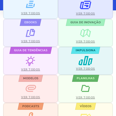
VER TODOS
VER TODOS
EBOOKS
GUIA DE INOVAÇÃO
VER TODOS
VER TODOS
GUIA DE TENDÊNCIAS
IMPULSIONA
VER TODOS
VER TODOS
MODELOS
PLANILHAS
VER TODOS
VER TODOS
PODCASTS
VÍDEOS