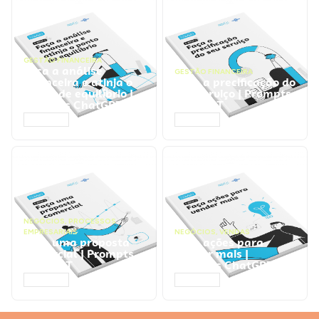
GESTÃO FINANCEIRA
Faça a análise
GESTÃO FINANCEIRA
financeira e atinja o
Faça a precificação do
ponto de equilíbrio |
seu serviço | Prompts
Prompts ChatGPT
ChatGPT
ACESSAR
ACESSAR
NEGÓCIOS
,
PROCESSOS
EMPRESARIAIS
NEGÓCIOS
,
VENDAS
Faça uma proposta
Faça ações para
comercial | Prompts
vender mais |
ChatGPT
Prompts ChatGPT
ACESSAR
ACESSAR