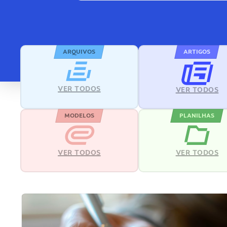
ARQUIVOS
ARTIGOS
VER TODOS
VER TODOS
MODELOS
PLANILHAS
VER TODOS
VER TODOS