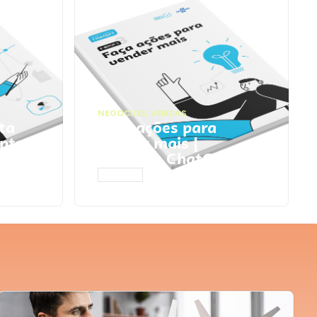
NEGÓCIOS
,
VENDAS
ta
Faça ações para
pts
vender mais |
Prompts ChatGPT
ACESSAR