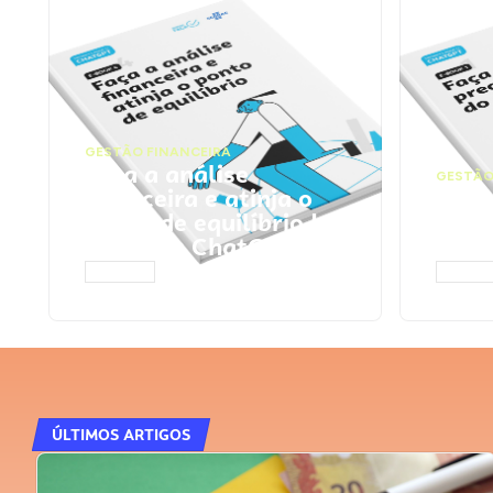
GESTÃO FINANCEIRA
Faça a análise
GESTÃO
financeira e atinja o
Faça
ponto de equilíbrio |
seu 
Prompts ChatGPT
Cha
ACESSAR
ACESS
ÚLTIMOS ARTIGOS