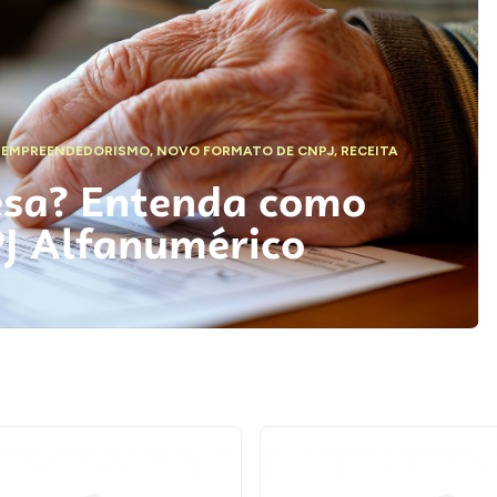
,
EMPREENDEDORISMO
,
NOVO FORMATO DE CNPJ
,
RECEITA
esa? Entenda como
PJ Alfanumérico