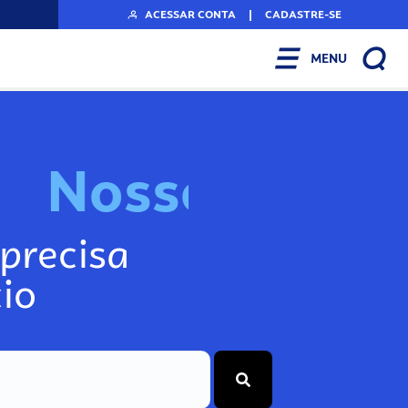
ACESSAR CONTA
|
CADASTRE-SE
MENU
N
o
s
s
o
s
I
n
f
o
g
precisa
io