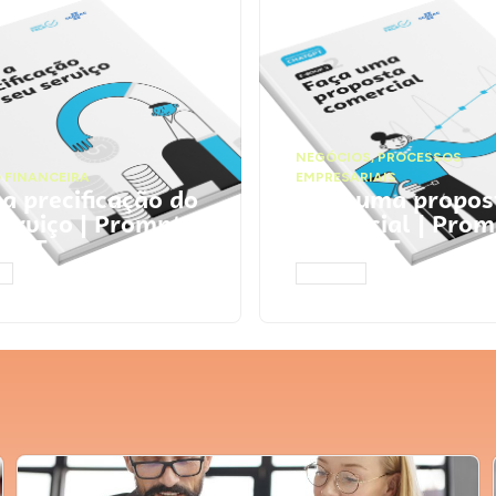
NEGÓCIOS
,
PROCESSOS
 FINANCEIRA
EMPRESARIAIS
 a precificação do
Faça uma propos
serviço | Prompts
comercial | Prom
tGPT
ChatGPT
AR
ACESSAR