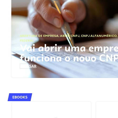
ABERTURA DE EMPRESA
,
ABRIR CNPJ
,
CNPJ ALFANUMÉRICO
FEDERAL
Vai abrir uma empr
funciona o novo CN
ACESSAR
EBOOKS