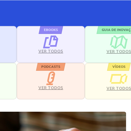
EBOOKS
GUIA DE INOVA
VER TODOS
VER TODO
PODCASTS
VÍDEOS
VER TODOS
VER TODO