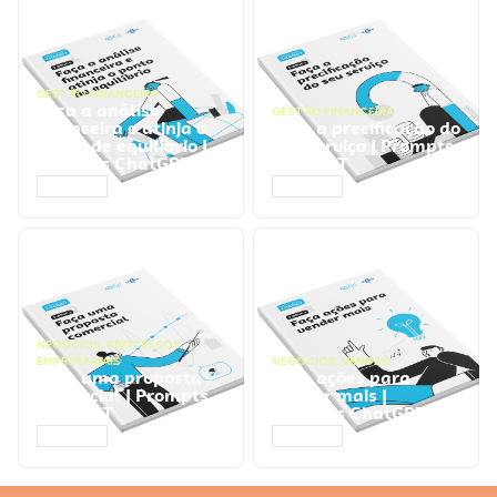
GESTÃO FINANCEIRA
Faça a análise
GESTÃO FINANCEIRA
financeira e atinja o
Faça a precificação do
ponto de equilíbrio |
seu serviço | Prompts
Prompts ChatGPT
ChatGPT
ACESSAR
ACESSAR
NEGÓCIOS
,
PROCESSOS
EMPRESARIAIS
NEGÓCIOS
,
VENDAS
Faça uma proposta
Faça ações para
comercial | Prompts
vender mais |
ChatGPT
Prompts ChatGPT
ACESSAR
ACESSAR