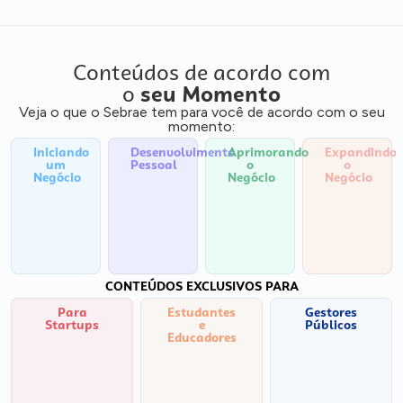
Conteúdos de acordo com
o
seu Momento
Veja o que o Sebrae tem para você de acordo com o seu
momento:
Iniciando
Desenvolvimento
Aprimorando
Expandindo
um
Pessoal
o
o
Negócio
Negócio
Negócio
CONTEÚDOS EXCLUSIVOS PARA
Para
Estudantes
Gestores
Startups
e
Públicos
Educadores