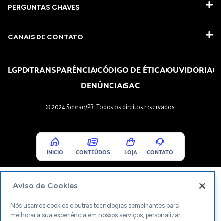
PERGUNTAS CHAVES​
CANAIS DE CONTATO
LGPD
TRANSPARÊNCIA
CÓDIGO DE ÉTICA
OUVIDORIA
DENÚNCIA
SAC
© 2024 Sebrae/PR. Todos os direitos reservados.
INICIO
CONTEÚDOS
LOJA
CONTATO
Aviso de Cookies
Nós usamos cookies e outras tecnologias semelhantes para
melhorar a sua experiência em nossos serviços, personalizar