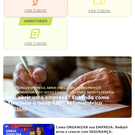
VER TODOS
VER TODOS
WEBSTORIES
VER TODOS
ABERTURA DE EMPRESA
,
ABRIR CNPJ
,
CNPJ ALFANUMÉRICO
,
EMPREENDEDORISMO
,
NOVO FORMATO DE CNPJ
,
RECEITA FEDERAL
Vai abrir uma empresa? Entenda como
funciona o novo CNPJ Alfanumérico
ACESSAR
Como ORGANIZAR sua EMPRESA. Reduzir
erros e crescer com SEGURANÇA.