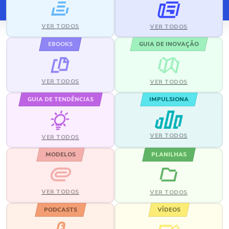
VER TODOS
VER TODOS
EBOOKS
GUIA DE INOVAÇÃO
VER TODOS
VER TODOS
GUIA DE TENDÊNCIAS
IMPULSIONA
VER TODOS
VER TODOS
MODELOS
PLANILHAS
VER TODOS
VER TODOS
PODCASTS
VÍDEOS