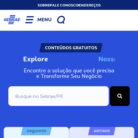
SOBRE
FALE CONOSCO
ENDEREÇOS
MENU
CONTEÚDOS GRATUITOS
Explore
N
o
s
s
o
s
I
n
f
o
Encontre a solução que você precisa
e Transforme Seu Negócio
ARQUIVOS
ARTIGOS