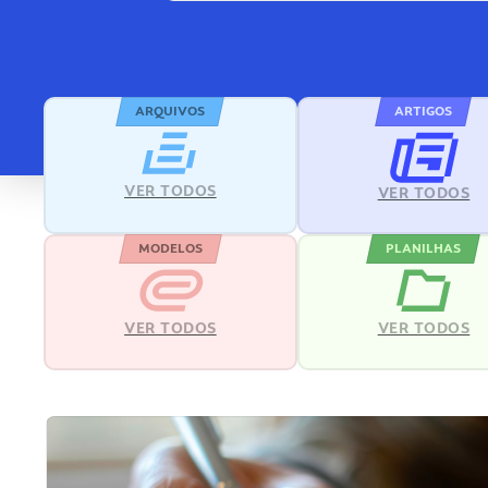
ARQUIVOS
ARTIGOS
VER TODOS
VER TODOS
MODELOS
PLANILHAS
VER TODOS
VER TODOS