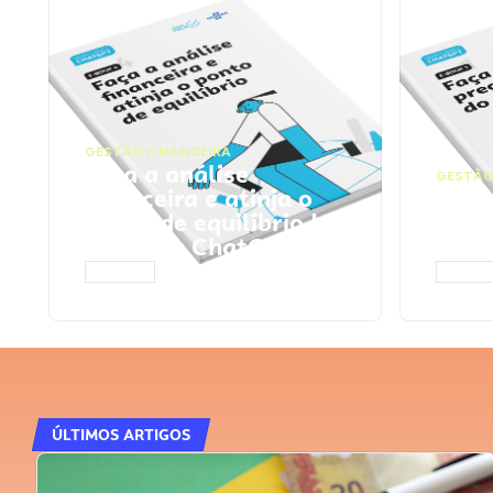
GESTÃO FINANCEIRA
Faça a análise
GESTÃO
financeira e atinja o
Faça
ponto de equilíbrio |
seu 
Prompts ChatGPT
Cha
ACESSAR
ACESS
ÚLTIMOS ARTIGOS