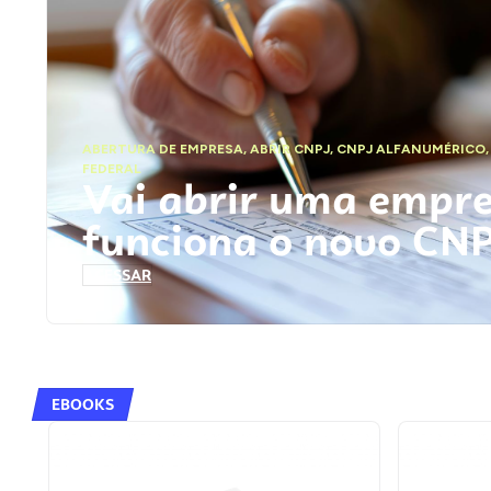
ABERTURA DE EMPRESA
,
ABRIR CNPJ
,
CNPJ ALFANUMÉRICO
FEDERAL
Vai abrir uma empr
funciona o novo CN
ACESSAR
EBOOKS