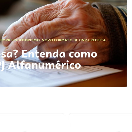
,
EMPREENDEDORISMO
,
NOVO FORMATO DE CNPJ
,
RECEITA
esa? Entenda como
PJ Alfanumérico