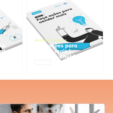
NEGÓCIOS
,
VENDAS
ta
Faça ações para
pts
vender mais |
Prompts ChatGPT
ACESSAR