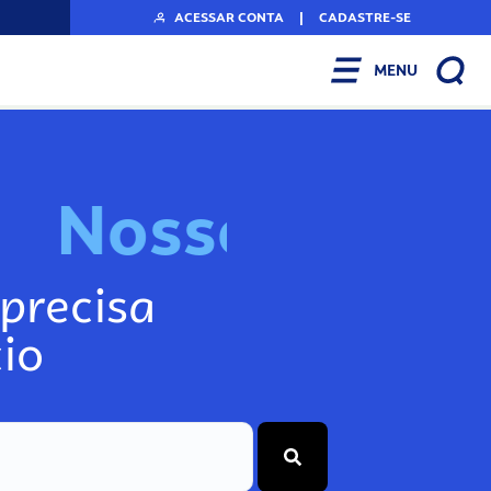
ACESSAR CONTA
|
CADASTRE-SE
MENU
N
o
s
s
o
s
I
n
f
o
g
precisa
io