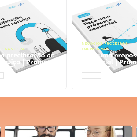
NEGÓCIOS
,
PROCESSOS
 FINANCEIRA
EMPRESARIAIS
 a precificação do
Faça uma propos
serviço | Prompts
comercial | Prom
tGPT
ChatGPT
AR
ACESSAR