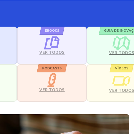
EBOOKS
GUIA DE INOVA
VER TODOS
VER TODO
PODCASTS
VÍDEOS
VER TODOS
VER TODO