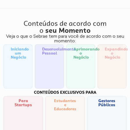
Conteúdos de acordo com
o
seu Momento
Veja o que o Sebrae tem para você de acordo com o seu
momento:
Iniciando
Desenvolvimento
Aprimorando
Expandindo
um
Pessoal
o
o
Negócio
Negócio
Negócio
CONTEÚDOS EXCLUSIVOS PARA
Para
Estudantes
Gestores
Startups
e
Públicos
Educadores