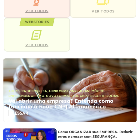
VER TODOS
VER TODOS
WEBSTORIES
VER TODOS
ABERTURA DE EMPRESA
,
ABRIR CNPJ
,
CNPJ ALFANUMÉRICO
,
EMPREENDEDORISMO
,
NOVO FORMATO DE CNPJ
,
RECEITA FEDERAL
Vai abrir uma empresa? Entenda como
funciona o novo CNPJ Alfanumérico
ACESSAR
Como ORGANIZAR sua EMPRESA. Reduzir
erros e crescer com SEGURANÇA.