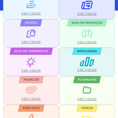
VER TODOS
VER TODOS
EBOOKS
GUIA DE INOVAÇÃO
VER TODOS
VER TODOS
GUIA DE TENDÊNCIAS
IMPULSIONA
VER TODOS
VER TODOS
MODELOS
PLANILHAS
VER TODOS
VER TODOS
PODCASTS
VÍDEOS