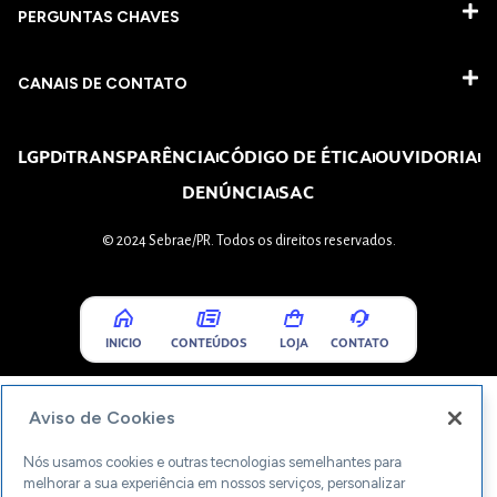
PERGUNTAS CHAVES​
CANAIS DE CONTATO
LGPD
TRANSPARÊNCIA
CÓDIGO DE ÉTICA
OUVIDORIA
DENÚNCIA
SAC
© 2024 Sebrae/PR. Todos os direitos reservados.
INICIO
CONTEÚDOS
LOJA
CONTATO
Aviso de Cookies
Nós usamos cookies e outras tecnologias semelhantes para
melhorar a sua experiência em nossos serviços, personalizar