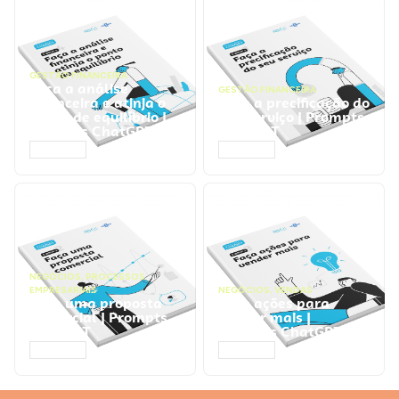
GESTÃO FINANCEIRA
Faça a análise
GESTÃO FINANCEIRA
financeira e atinja o
Faça a precificação do
ponto de equilíbrio |
seu serviço | Prompts
Prompts ChatGPT
ChatGPT
ACESSAR
ACESSAR
NEGÓCIOS
,
PROCESSOS
EMPRESARIAIS
NEGÓCIOS
,
VENDAS
Faça uma proposta
Faça ações para
comercial | Prompts
vender mais |
ChatGPT
Prompts ChatGPT
ACESSAR
ACESSAR