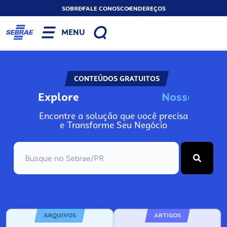
SOBRE
FALE CONOSCO
ENDEREÇOS
MENU
CONTEÚDOS GRATUITOS
Explore
N
o
s
s
o
s
I
n
Encontre a solução que você precisa
e Transforme Seu Negócio
ARQUIVOS
ARTIGOS