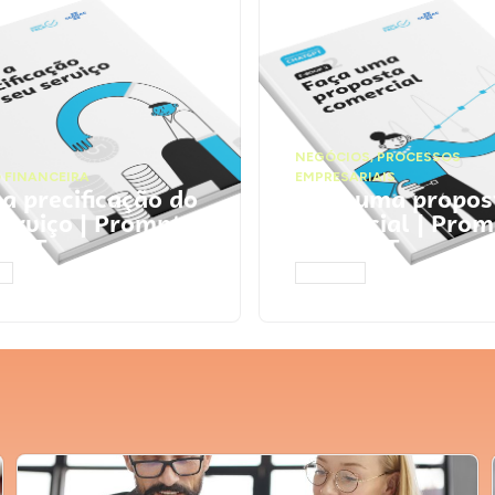
NEGÓCIOS
,
PROCESSOS
 FINANCEIRA
EMPRESARIAIS
 a precificação do
Faça uma propos
serviço | Prompts
comercial | Prom
tGPT
ChatGPT
AR
ACESSAR