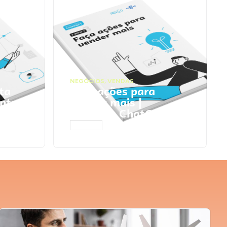
NEGÓCIOS
,
VENDAS
ta
Faça ações para
pts
vender mais |
Prompts ChatGPT
ACESSAR