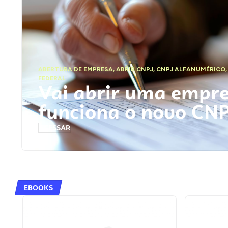
ABERTURA DE EMPRESA
,
ABRIR CNPJ
,
CNPJ ALFANUMÉRICO
FEDERAL
Vai abrir uma empr
funciona o novo CN
ACESSAR
EBOOKS