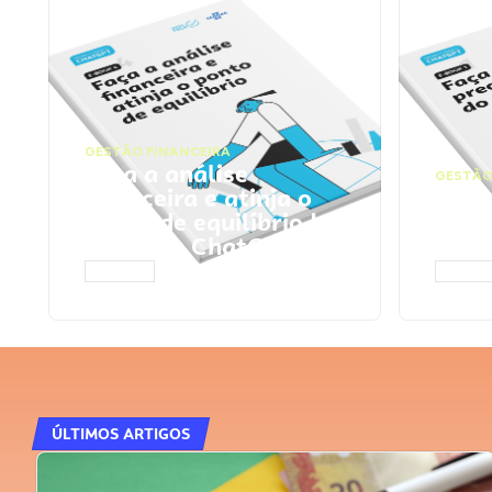
GESTÃO FINANCEIRA
Faça a análise
GESTÃO
financeira e atinja o
Faça
ponto de equilíbrio |
seu 
Prompts ChatGPT
Cha
ACESSAR
ACESS
ÚLTIMOS ARTIGOS