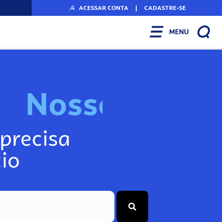
ACESSAR CONTA
|
CADASTRE-SE
MENU
N
o
s
s
o
s
I
n
f
o
g
precisa
io