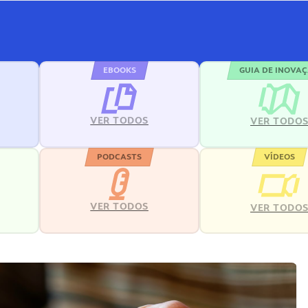
EBOOKS
GUIA DE INOVA
VER TODOS
VER TODO
PODCASTS
VÍDEOS
VER TODOS
VER TODO