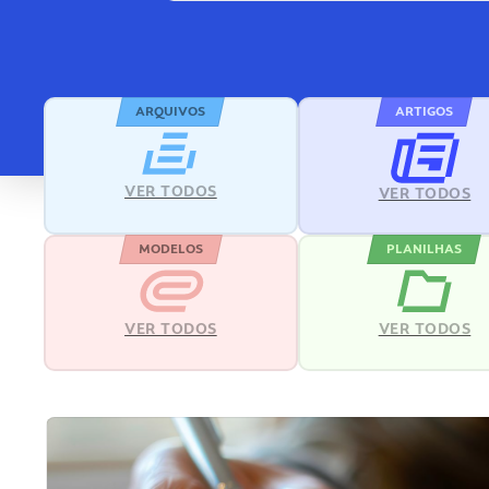
ARQUIVOS
ARTIGOS
VER TODOS
VER TODOS
MODELOS
PLANILHAS
VER TODOS
VER TODOS