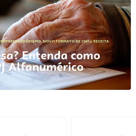
,
EMPREENDEDORISMO
,
NOVO FORMATO DE CNPJ
,
RECEITA
esa? Entenda como
PJ Alfanumérico