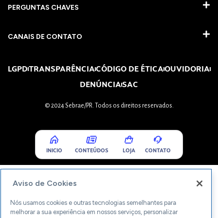
PERGUNTAS CHAVES​
CANAIS DE CONTATO
LGPD
TRANSPARÊNCIA
CÓDIGO DE ÉTICA
OUVIDORIA
DENÚNCIA
SAC
© 2024 Sebrae/PR. Todos os direitos reservados.
INICIO
CONTEÚDOS
LOJA
CONTATO
Aviso de Cookies
Nós usamos cookies e outras tecnologias semelhantes para
melhorar a sua experiência em nossos serviços, personalizar