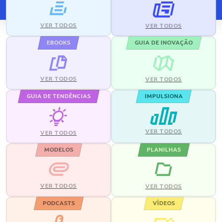
VER TODOS
VER TODOS
EBOOKS
GUIA DE INOVAÇÃO
VER TODOS
VER TODOS
GUIA DE TENDÊNCIAS
IMPULSIONA
VER TODOS
VER TODOS
MODELOS
PLANILHAS
VER TODOS
VER TODOS
PODCASTS
VÍDEOS