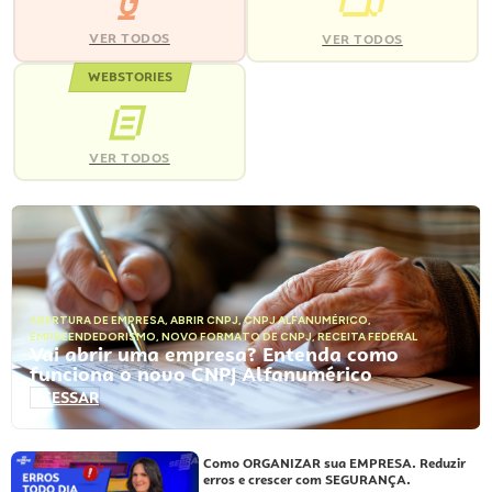
VER TODOS
VER TODOS
WEBSTORIES
VER TODOS
ABERTURA DE EMPRESA
,
ABRIR CNPJ
,
CNPJ ALFANUMÉRICO
,
EMPREENDEDORISMO
,
NOVO FORMATO DE CNPJ
,
RECEITA FEDERAL
Vai abrir uma empresa? Entenda como
funciona o novo CNPJ Alfanumérico
ACESSAR
Como ORGANIZAR sua EMPRESA. Reduzir
erros e crescer com SEGURANÇA.