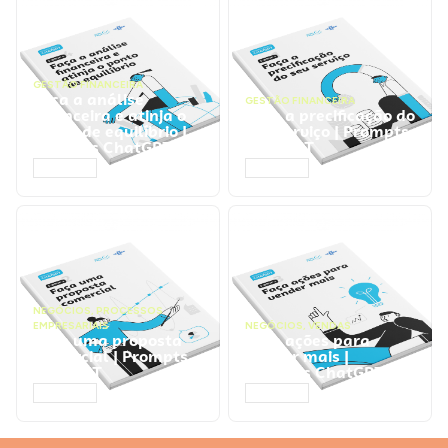
GESTÃO FINANCEIRA
Faça a análise
GESTÃO FINANCEIRA
financeira e atinja o
Faça a precificação do
ponto de equilíbrio |
seu serviço | Prompts
Prompts ChatGPT
ChatGPT
ACESSAR
ACESSAR
NEGÓCIOS
,
PROCESSOS
EMPRESARIAIS
NEGÓCIOS
,
VENDAS
Faça uma proposta
Faça ações para
comercial | Prompts
vender mais |
ChatGPT
Prompts ChatGPT
ACESSAR
ACESSAR