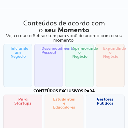
Conteúdos de acordo com
o
seu Momento
Veja o que o Sebrae tem para você de acordo com o seu
momento:
Iniciando
Desenvolvimento
Aprimorando
Expandindo
um
Pessoal
o
o
Negócio
Negócio
Negócio
CONTEÚDOS EXCLUSIVOS PARA
Para
Estudantes
Gestores
Startups
e
Públicos
Educadores