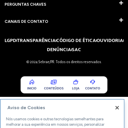
PERGUNTAS CHAVES​
CANAIS DE CONTATO
LGPD
TRANSPARÊNCIA
CÓDIGO DE ÉTICA
OUVIDORIA
DENÚNCIA
SAC
© 2024 Sebrae/PR. Todos os direitos reservados.
INICIO
CONTEÚDOS
LOJA
CONTATO
Aviso de Cookies
Nós usamos cookies e outras tecnologias semelhantes para
melhorar a sua experiência em nossos serviços, personalizar