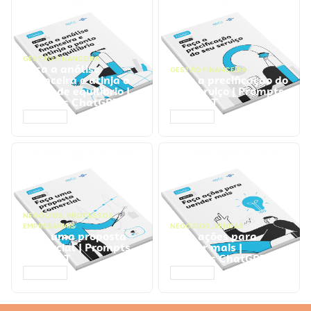
GESTÃO FINANCEIRA
Faça a análise
GESTÃO FINANCEIRA
financeira e atinja o
Faça a precificação do
ponto de equilíbrio |
seu serviço | Prompts
Prompts ChatGPT
ChatGPT
ACESSAR
ACESSAR
NEGÓCIOS
,
PROCESSOS
EMPRESARIAIS
NEGÓCIOS
,
VENDAS
Faça uma proposta
Faça ações para
comercial | Prompts
vender mais |
ChatGPT
Prompts ChatGPT
ACESSAR
ACESSAR