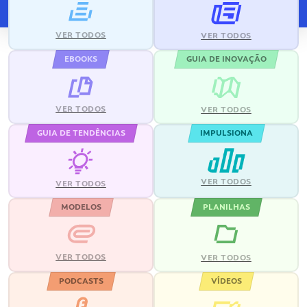
VER TODOS
VER TODOS
EBOOKS
GUIA DE INOVAÇÃO
VER TODOS
VER TODOS
GUIA DE TENDÊNCIAS
IMPULSIONA
VER TODOS
VER TODOS
MODELOS
PLANILHAS
VER TODOS
VER TODOS
PODCASTS
VÍDEOS