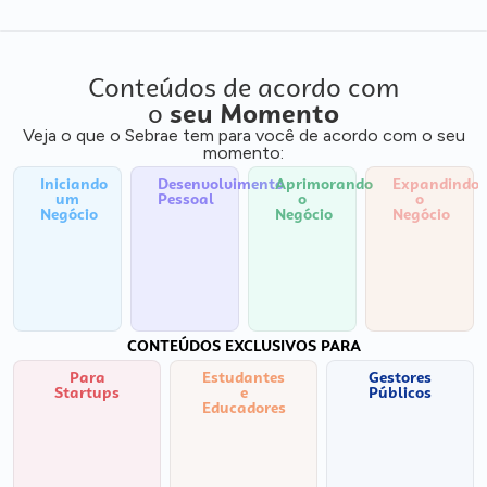
Conteúdos de acordo com
o
seu Momento
Veja o que o Sebrae tem para você de acordo com o seu
momento:
Iniciando
Desenvolvimento
Aprimorando
Expandindo
um
Pessoal
o
o
Negócio
Negócio
Negócio
CONTEÚDOS EXCLUSIVOS PARA
Para
Estudantes
Gestores
Startups
e
Públicos
Educadores