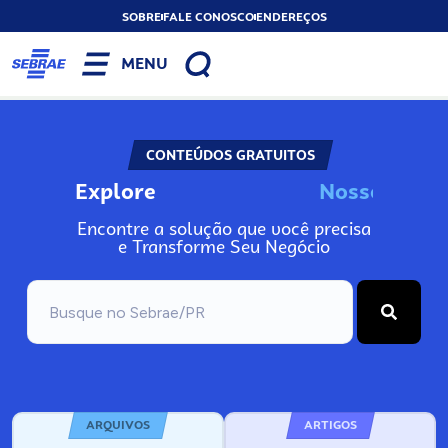
SOBRE
FALE CONOSCO
ENDEREÇOS
MENU
CONTEÚDOS GRATUITOS
Explore
N
o
s
s
o
s
I
n
f
o
Encontre a solução que você precisa
e Transforme Seu Negócio
ARQUIVOS
ARTIGOS