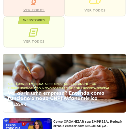
VER TODOS
VER TODOS
WEBSTORIES
VER TODOS
ABERTURA DE EMPRESA
,
ABRIR CNPJ
,
CNPJ ALFANUMÉRICO
,
EMPREENDEDORISMO
,
NOVO FORMATO DE CNPJ
,
RECEITA FEDERAL
Vai abrir uma empresa? Entenda como
funciona o novo CNPJ Alfanumérico
ACESSAR
Como ORGANIZAR sua EMPRESA. Reduzir
erros e crescer com SEGURANÇA.