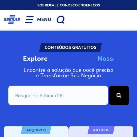
SOBRE
FALE CONOSCO
ENDEREÇOS
MENU
CONTEÚDOS GRATUITOS
Explore
o
s
s
o
s
I
n
N
N
Encontre a solução que você precisa
e Transforme Seu Negócio
ARQUIVOS
ARTIGOS