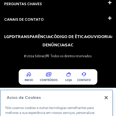
PERGUNTAS CHAVES​
CANAIS DE CONTATO
LGPD
TRANSPARÊNCIA
CÓDIGO DE ÉTICA
OUVIDORIA
DENÚNCIA
SAC
© 2024 Sebrae/PR. Todos os direitos reservados.
INICIO
CONTEÚDOS
LOJA
CONTATO
Aviso de Cookies
Nós usamos cookies e outras tecnologias semelhantes para
melhorar a sua experiência em nossos serviços, personalizar