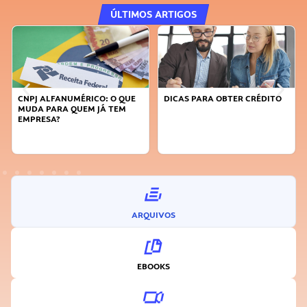
ÚLTIMOS ARTIGOS
MÉRICO: O QUE
DICAS PARA OBTER CRÉDITO
FAÇA A DIFERENÇ
UEM JÁ TEM
SUSTENTÁVEL, SE
INOVADOR
ARQUIVOS
EBOOKS