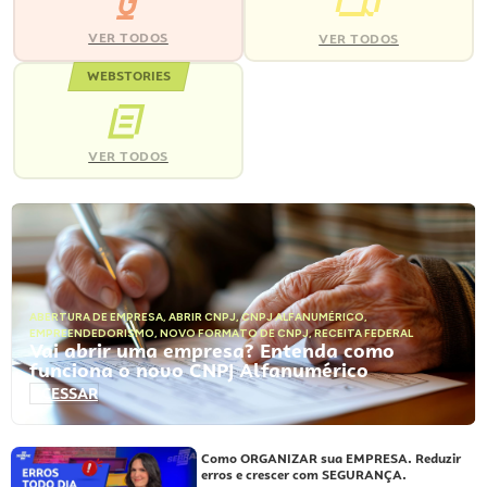
VER TODOS
VER TODOS
WEBSTORIES
VER TODOS
ABERTURA DE EMPRESA
,
ABRIR CNPJ
,
CNPJ ALFANUMÉRICO
,
EMPREENDEDORISMO
,
NOVO FORMATO DE CNPJ
,
RECEITA FEDERAL
Vai abrir uma empresa? Entenda como
funciona o novo CNPJ Alfanumérico
ACESSAR
Como ORGANIZAR sua EMPRESA. Reduzir
erros e crescer com SEGURANÇA.