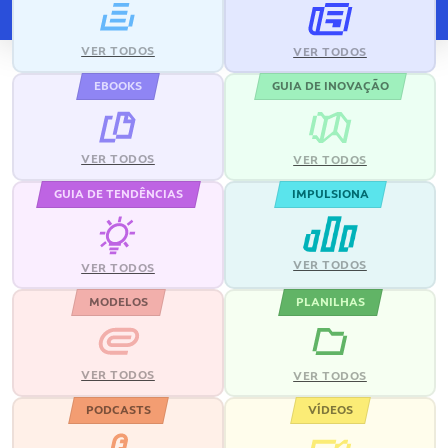
VER TODOS
VER TODOS
EBOOKS
GUIA DE INOVAÇÃO
VER TODOS
VER TODOS
GUIA DE TENDÊNCIAS
IMPULSIONA
VER TODOS
VER TODOS
MODELOS
PLANILHAS
VER TODOS
VER TODOS
PODCASTS
VÍDEOS