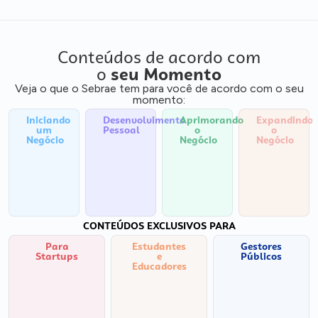
Conteúdos de acordo com
o
seu Momento
Veja o que o Sebrae tem para você de acordo com o seu
momento:
Iniciando
Desenvolvimento
Aprimorando
Expandindo
um
Pessoal
o
o
Negócio
Negócio
Negócio
CONTEÚDOS EXCLUSIVOS PARA
Para
Estudantes
Gestores
Startups
e
Públicos
Educadores