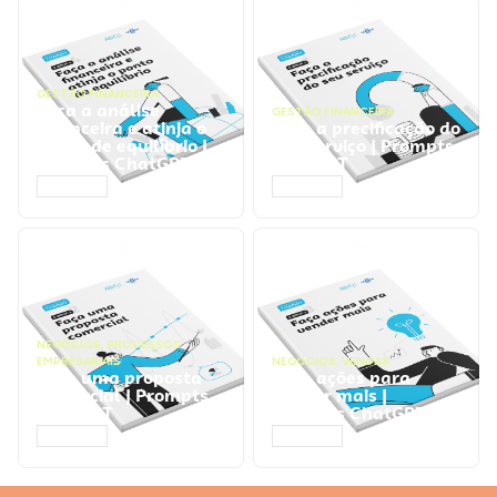
GESTÃO FINANCEIRA
Faça a análise
GESTÃO FINANCEIRA
financeira e atinja o
Faça a precificação do
ponto de equilíbrio |
seu serviço | Prompts
Prompts ChatGPT
ChatGPT
ACESSAR
ACESSAR
NEGÓCIOS
,
PROCESSOS
EMPRESARIAIS
NEGÓCIOS
,
VENDAS
Faça uma proposta
Faça ações para
comercial | Prompts
vender mais |
ChatGPT
Prompts ChatGPT
ACESSAR
ACESSAR