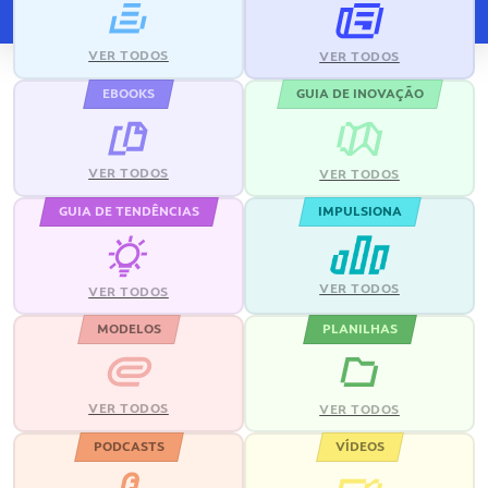
VER TODOS
VER TODOS
EBOOKS
GUIA DE INOVAÇÃO
VER TODOS
VER TODOS
GUIA DE TENDÊNCIAS
IMPULSIONA
VER TODOS
VER TODOS
MODELOS
PLANILHAS
VER TODOS
VER TODOS
PODCASTS
VÍDEOS