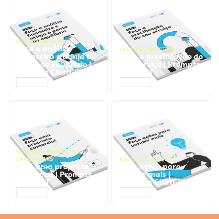
GESTÃO FINANCEIRA
Faça a análise
GESTÃO FINANCEIRA
financeira e atinja o
Faça a precificação do
ponto de equilíbrio |
seu serviço | Prompts
Prompts ChatGPT
ChatGPT
ACESSAR
ACESSAR
NEGÓCIOS
,
PROCESSOS
EMPRESARIAIS
NEGÓCIOS
,
VENDAS
Faça uma proposta
Faça ações para
comercial | Prompts
vender mais |
ChatGPT
Prompts ChatGPT
ACESSAR
ACESSAR