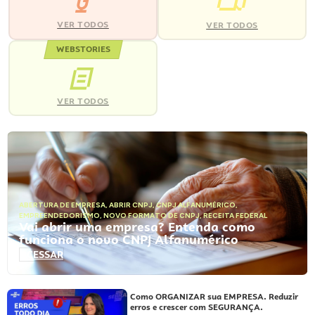
VER TODOS
VER TODOS
WEBSTORIES
VER TODOS
ABERTURA DE EMPRESA
,
ABRIR CNPJ
,
CNPJ ALFANUMÉRICO
,
EMPREENDEDORISMO
,
NOVO FORMATO DE CNPJ
,
RECEITA FEDERAL
Vai abrir uma empresa? Entenda como
funciona o novo CNPJ Alfanumérico
ACESSAR
Como ORGANIZAR sua EMPRESA. Reduzir
erros e crescer com SEGURANÇA.