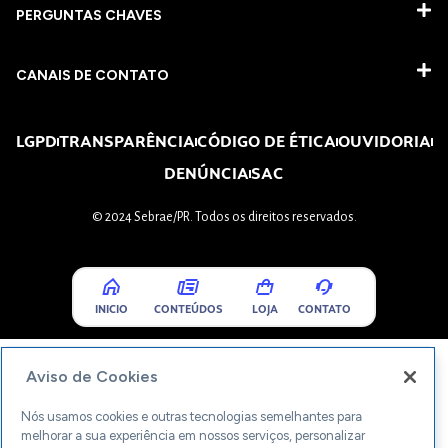
PERGUNTAS CHAVES​
CANAIS DE CONTATO
LGPD
TRANSPARÊNCIA
CÓDIGO DE ÉTICA
OUVIDORIA
DENÚNCIA
SAC
© 2024 Sebrae/PR. Todos os direitos reservados.
INICIO
CONTEÚDOS
LOJA
CONTATO
Aviso de Cookies
Nós usamos cookies e outras tecnologias semelhantes para
melhorar a sua experiência em nossos serviços, personalizar