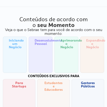
Conteúdos de acordo com
o
seu Momento
Veja o que o Sebrae tem para você de acordo com o seu
momento:
Iniciando
Desenvolvimento
Aprimorando
Expandindo
um
Pessoal
o
o
Negócio
Negócio
Negócio
CONTEÚDOS EXCLUSIVOS PARA
Para
Estudantes
Gestores
Startups
e
Públicos
Educadores