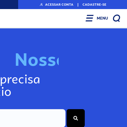
ACESSAR CONTA
|
CADASTRE-SE
MENU
N
o
s
s
o
s
I
n
f
o
g
precisa
io