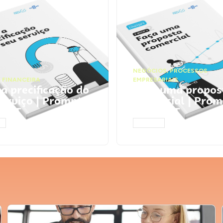
NEGÓCIOS
,
PROCESSOS
 FINANCEIRA
EMPRESARIAIS
 a precificação do
Faça uma propos
serviço | Prompts
comercial | Prom
tGPT
ChatGPT
AR
ACESSAR