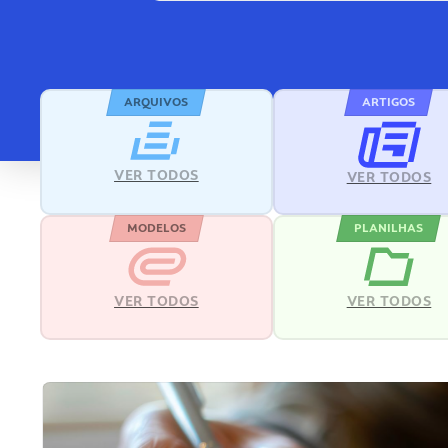
ARQUIVOS
ARTIGOS
VER TODOS
VER TODOS
MODELOS
PLANILHAS
VER TODOS
VER TODOS