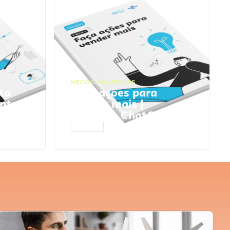
NEGÓCIOS
,
VENDAS
ta
Faça ações para
pts
vender mais |
Prompts ChatGPT
ACESSAR