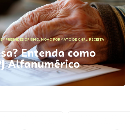
,
EMPREENDEDORISMO
,
NOVO FORMATO DE CNPJ
,
RECEITA
esa? Entenda como
PJ Alfanumérico