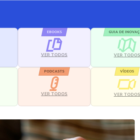
EBOOKS
GUIA DE INOVA
VER TODOS
VER TODO
PODCASTS
VÍDEOS
VER TODOS
VER TODO