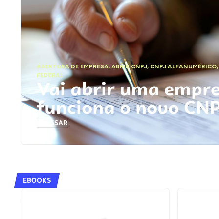
ABERTURA DE EMPRESA
,
ABRIR CNPJ
,
CNPJ ALFANUMÉRICO
FEDERAL
Vai abrir uma empr
funciona o novo CN
ACESSAR
EBOOKS