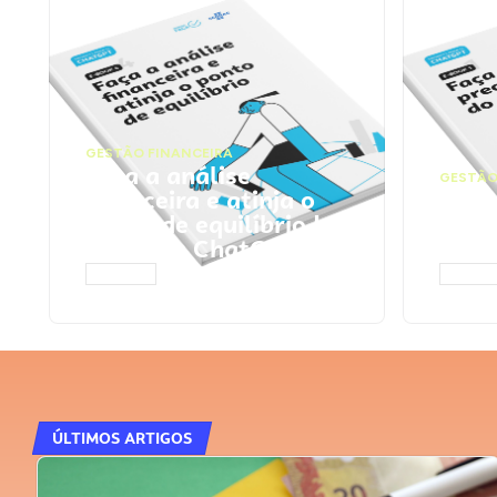
GESTÃO FINANCEIRA
Faça a análise
GESTÃO
financeira e atinja o
Faça
ponto de equilíbrio |
seu 
Prompts ChatGPT
Cha
ACESSAR
ACESS
ÚLTIMOS ARTIGOS